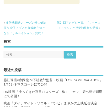
«
攻殻機動隊シリーズの神山健治
第91回アカデミー賞、『ファース
原作 金子ノブアキ 短編初主演と
ト・マン』が視覚効果賞を受賞
»
なる『サルベイション』完成！
検索
最近の投稿
藤江琢磨×森岡龍P×下社敦郎監督・映画『LONESOME VACATION』
3/10シネマスコーレにて公開！
DIY映画『帰ってきた宮田バスターズ（株）」9/17、第七藝術劇場
にて公開！
映画『ダイナマイト・ソウル・バンビ』まさかの上映延長決定、