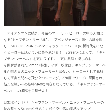
アイアンマンに続き、今後のマーベル・ヒーローの中心人物と
なる“キャプテン・マーベル”。「アベンジャーズ」誕生の鍵を握
り、MCU(マーベル･シネマティック･ユニバース)の新時代をにな
うヒーロー伝説がついに幕をあける！ ScreenXによって、『キャ
プテン･マーベル』を更にワイドに、更に奥深く楽しめる。
今回解禁されたScreenX特別ティザー映像は、キャプテン・マーベ
ルが若き日のニック・フューリーと出会い、ヒーローとして覚醒
して宇宙空間へと飛び立つシーンが、270度でワイドに展開され、
新たな戦いへの期待MAXな内容となっている。『キャプテン･マー
ベル』 の降臨を目撃せよ！
目撃ポイント① キャプテン・マーベル × ニック・フューリーの
挟み撃ちをScreenXで! さらに続く空中戦の実感をアップ