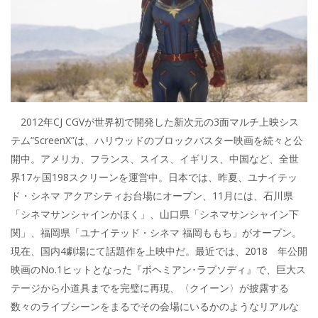
2012年CJ CGVが世界初で開発した新次元の3面マルチ上映シス
テム“ScreenX”は、ハリウッドのブロックバスター映画を続々と公
開中。アメリカ、フランス、スイス、イギリス、中国など、全世
界17ヶ国198スクリーンを運営中。日本では、昨夏、ユナイテッ
ド・シネマ アクアシティお台場にオープン、11月には、石川県
「シネマサンシャインかほく」、山口県「シネマサンシャイン下
関」、福岡県「ユナイテッド・シネマ 福岡ももち」がオープン。
現在、国内4劇場にて話題作を上映中だ。最近では、2018 年公開
映画のNo.1ヒットとなった『ボヘミアン･ラプソディ』で、巨大ス
テージから小道具までを完璧に再現、〈クイーン〉が披露する
数々のライブシーンをまるでその会場にいるかのようなリアルな