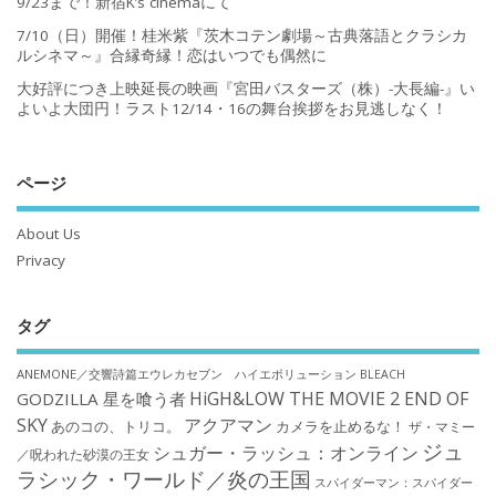
9/23まで！新宿K’s cinemaにて
7/10（日）開催！桂米紫『茨木コテン劇場～古典落語とクラシカ
ルシネマ～』合縁奇縁！恋はいつでも偶然に
大好評につき上映延長の映画『宮田バスターズ（株）-大長編-』い
よいよ大団円！ラスト12/14・16の舞台挨拶をお見逃しなく！
ページ
About Us
Privacy
タグ
ANEMONE／交響詩篇エウレカセブン ハイエボリューション
BLEACH
HiGH&LOW THE MOVIE 2 END OF
GODZILLA 星を喰う者
SKY
アクアマン
あのコの、トリコ。
カメラを止めるな！
ザ・マミー
ジュ
シュガー・ラッシュ：オンライン
／呪われた砂漠の王女
ラシック・ワールド／炎の王国
スパイダーマン：スパイダー