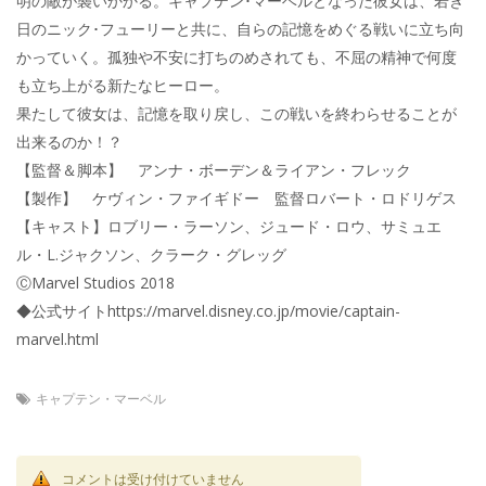
明の敵が襲いかかる。キャプテン･マーベルとなった彼女は、若き
日のニック･フューリーと共に、自らの記憶をめぐる戦いに立ち向
かっていく。孤独や不安に打ちのめされても、不屈の精神で何度
も立ち上がる新たなヒーロー。
果たして彼女は、記憶を取り戻し、この戦いを終わらせることが
出来るのか！？
【監督＆脚本】 アンナ・ボーデン＆ライアン・フレック
【製作】 ケヴィン・ファイギドー 監督ロバート・ロドリゲス
【キャスト】ロブリー・ラーソン、ジュード・ロウ、サミュエ
ル・L.ジャクソン、クラーク・グレッグ
ⒸMarvel Studios 2018
◆公式サイトhttps://marvel.disney.co.jp/movie/captain-
marvel.html
キャプテン・マーベル
コメントは受け付けていません