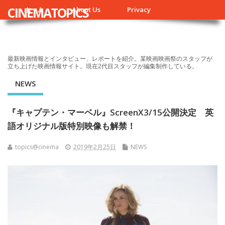
CINEMATOPICS
ホーム
About Us
Privacy
最新映画情報とインタビュー、レポートを紹介。某映画映画祭のスタッフが
立ち上げた映画情報サイト。現在2代目スタッフが編集制作している。
NEWS
『キャプテン・マーベル』ScreenX3/15公開決定 英
語オリジナル版特別映像も解禁！
topics@cinema
2019年2月25日
NEWS