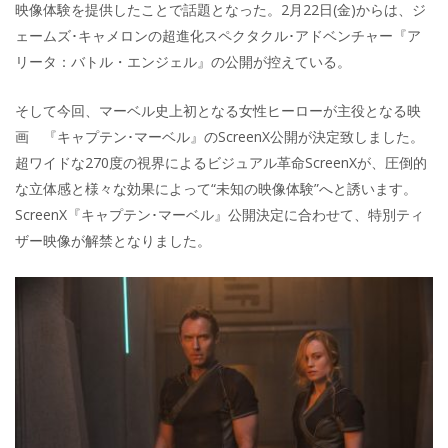
映像体験を提供したことで話題となった。2月22日(金)からは、ジ
ェームズ･キャメロンの超進化スペクタクル･アドベンチャー『ア
リータ：バトル・エンジェル』の公開が控えている。
そして今回、マーベル史上初となる女性ヒーローが主役となる映
画 『キャプテン･マーベル』のScreenX公開が決定致しました。
超ワイドな270度の視界によるビジュアル革命ScreenXが、圧倒的
な立体感と様々な効果によって“未知の映像体験”へと誘います。
ScreenX『キャプテン･マーベル』公開決定に合わせて、特別ティ
ザー映像が解禁となりました。