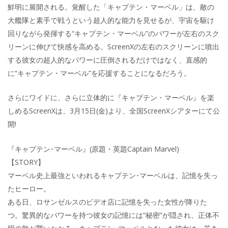
鮮明に展開される。覚醒した「キャプテン・マーベル」は、敵の
大艦隊と素手で戦うという超人的な能力を見せるが、宇宙を駆け
回りながら発揮する“キャプテン・マーベル”のパワーが左右のスク
リーンに伸びて快感を高める。ScreenXの左右のスクリーンに噴出
する彼女の超人的なパワーに圧倒されるだけではなく、直感的
に“キャプテン・マーベル”を応援することになるだろう。
さらにワイドに、さらに立体的に『キャプテン・マーベル』を楽
しめるScreenXは、3月15日(金)より、全国ScreenXシアターにて公
開!
『キャプテン･マーベル』(原題・英題Captain Marvel)
【STORY】
マーベル史上最強といわれるキャプテン･マーベルは、記憶を失っ
たヒーロー。
ある日、ロサンゼルスのビデオ店に記憶を失った女性が降りた
つ。驚異的なパワーを持つ彼女の記憶には“秘密”が隠され、正体不