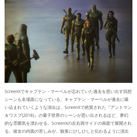
ScreenXでキャプテン・マーベルが忘れていた過去を思い出す回想
シーンも名場面になっている。キャプテン・マーベルが過去に吸
い込まれていくような演出は、ScreenXで絶賛された『アントマン
＆ワスプ(2018)』の量子世界のシーンが思い出されるほど、夢幻
的な雰囲気を漂わせる。ScreenXの左右両サイドの画面で展開され
る、彼女の内面の苦しみが、観客にひしひしと伝わるように演出