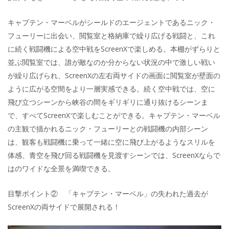
キャプテン・マーベルがシールドのエージェントであるニック・
フューリーに出会い、閲覧室と格納庫で繰り広げる戦闘と、これ
に続く戦闘機による空中戦をScreenXで楽しめる。本棚がずらりと
並ぶ閲覧室では、誰が敵なのか分からない状況の中で激しい戦い
が繰り広げられ、ScreenXの左右両サイドの画面に閲覧室が壁面の
ように広がる空間をより一層実感できる。続く空中戦では、空に
飛び立つシーンから峡谷の間をギリギリに通り抜けるシーンま
で、すべてScreenXで楽しむことができる。キャプテン・マーベル
の主観で描かれるニック・フューリーとの戦闘機の内部シーン
は、観客も戦闘機に乗って一緒に空に飛び上がるようなスリルを
体感、青空を飛び回る戦闘機を見渡すシーンでは、ScreenXならで
はのワイドな全景を満喫できる。
目撃ポイント② 「キャプテン・マーベル」の失われた過去が
ScreenXの両サイドで展開される！