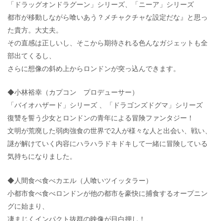
「ドラッグオンドラグーン」シリーズ、「ニーア」シリーズ
都市が移動しながら喰いあう？メチャクチャな設定だな』と思っ
た貴方。大丈夫。
その直感は正しいし、そこから期待される色んなガジェットも全
部出てくるし、
さらに想像の斜め上からロンドンが突っ込んできます。
◆小林裕幸（カプコン プロデューサー）
「バイオハザード」シリーズ 、「ドラゴンズドグマ」シリーズ
復讐を誓う少女とロンドンの青年による冒険ファンタジー！
文明が荒廃した弱肉強食の世界で2人が様々な人と出会い、戦い、
謎が解けていく内容にハラハラドキドキして一緒に冒険している
気持ちになりました。
◆人間食べ食べカエル（人喰いツイッタラー）
小都市食べ食べロンドンが他の都市を豪快に捕食するオープニン
グに始まり、
凄まじくインパクト抜群の映像が目白押し！