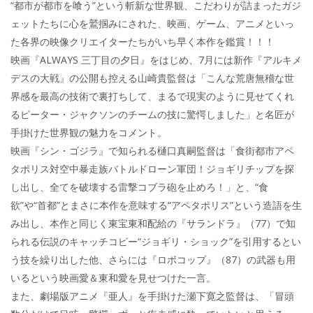
“都市が都市を喰う”という斬新な世界観、こだわりが詰まったガジ
ェットたちに心を鷲掴みにされた、映画、ゲーム、アニメといっ
た各界の映像クリエイターたちがいち早く本作を鑑賞！！！
映画『ALWAYS 三丁目の夕日』をはじめ、7月には新作『アルキメ
デスの大戦』の公開も控える山崎貴監督は「こんな荒唐無稽な世
界感を最高の技術で裏打ちして、まるで現実のように見せてくれ
るピーター・ジャクソンのチームの技に驚愕しました」と名匠が
手掛けた世界観の魅力をコメント。
映画『シン・ゴジラ』で知られる樋口真嗣監督は「食街都市アペ
タポリス対空中暴走族バトルドローン軍団！ジョギリチップを探
し出し、全てを破壊する雷撃コブラ砲を止めろ！」と、“食
欲”や“首都”とまさに本作を意味する“アペタポリス”という造語を生
み出し、本作と同じく東宝東和配給の『サランドラ』（77）で知
られる伝説のキャッチコピー“ジョギリ・ショック”を引用するとい
う技を繰り出した他、さらには『ロボコップ』（87）の武器も用
いるという映画愛＆東和愛を見せつけた一言。
また、劇場版アニメ『亜人』を手掛けた瀬下寛之監督は、「冒頭