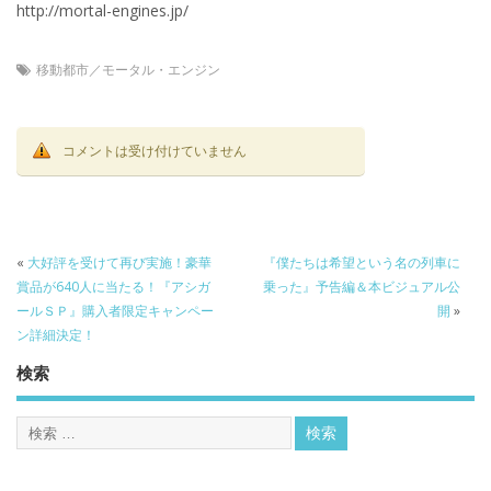
http://mortal-engines.jp/
移動都市／モータル・エンジン
コメントは受け付けていません
«
大好評を受けて再び実施！豪華
『僕たちは希望という名の列車に
賞品が640人に当たる！『アシガ
乗った』予告編＆本ビジュアル公
ールＳＰ』購入者限定キャンペー
開
»
ン詳細決定！
検索