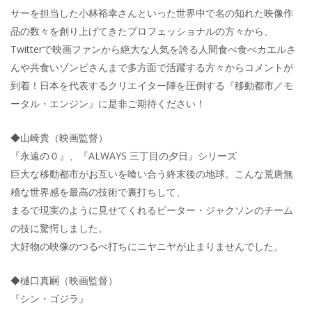
サーを担当した小林裕幸さんといった世界中で名の知れた映像作
品の数々を創り上げてきたプロフェッショナルの方々から、
Twitterで映画ファンから絶大な人気を誇る人間食べ食べカエルさ
んや共食いゾンビさんまで多方面で活躍する方々からコメントが
到着！日本を代表するクリエイター陣を圧倒する『移動都市／モ
ータル・エンジン』に是非ご期待ください！
◆山崎貴（映画監督）
『永遠の０』、『ALWAYS 三丁目の夕日』シリーズ
巨大な移動都市がお互いを喰い合う終末後の地球。こんな荒唐無
稽な世界感を最高の技術で裏打ちして、
まるで現実のように見せてくれるピーター・ジャクソンのチーム
の技に驚愕しました。
大好物の映像のつるべ打ちにニヤニヤが止まりませんでした。
◆樋口真嗣（映画監督）
『シン・ゴジラ』