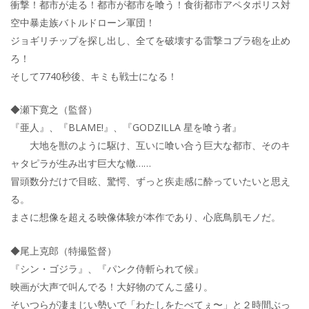
衝撃！都市が走る！都市が都市を喰う！食街都市アペタポリス対
空中暴走族バトルドローン軍団！
ジョギリチップを探し出し、全てを破壊する雷撃コブラ砲を止め
ろ！
そして7740秒後、キミも戦士になる！
◆瀬下寛之（監督）
『亜人』、『BLAME!』、『GODZILLA 星を喰う者』
大地を獣のように駆け、互いに喰い合う巨大な都市、そのキ
ャタピラが生み出す巨大な轍……
冒頭数分だけで目眩、驚愕、ずっと疾走感に酔っていたいと思え
る。
まさに想像を超える映像体験が本作であり、心底鳥肌モノだ。
◆尾上克郎（特撮監督）
『シン・ゴジラ』、『パンク侍斬られて候』
映画が大声で叫んでる！大好物のてんこ盛り。
そいつらが凄まじい勢いで「わたしをたべてぇ〜」と２時間ぶっ