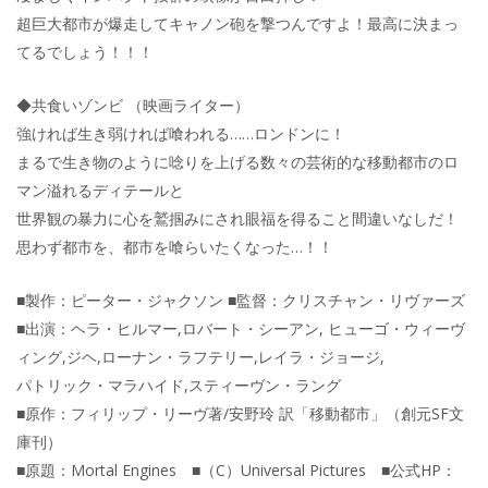
超巨大都市が爆走してキャノン砲を撃つんですよ！最高に決まっ
てるでしょう！！！
◆共食いゾンビ （映画ライター）
強ければ生き弱ければ喰われる……ロンドンに！
まるで生き物のように唸りを上げる数々の芸術的な移動都市のロ
マン溢れるディテールと
世界観の暴力に心を鷲掴みにされ眼福を得ること間違いなしだ！
思わず都市を、都市を喰らいたくなった…！！
■製作：ピーター・ジャクソン ■監督：クリスチャン・リヴァーズ
■出演：ヘラ・ヒルマー,ロバート・シーアン, ヒューゴ・ウィーヴ
ィング,ジヘ,ローナン・ラフテリー,レイラ・ジョージ,
パトリック・マラハイド,スティーヴン・ラング
■原作：フィリップ・リーヴ著/安野玲 訳「移動都市」（創元SF文
庫刊）
■原題：Mortal Engines ■（C）Universal Pictures ■公式HP：