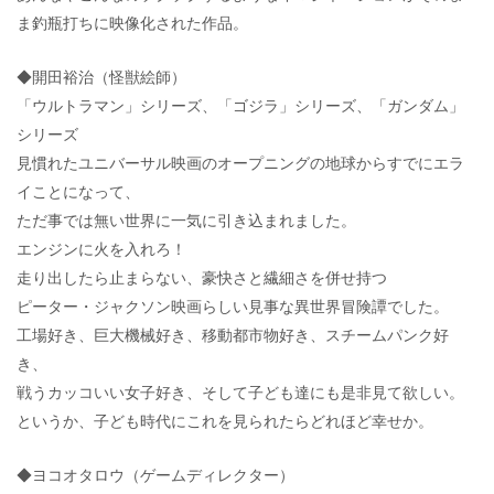
ま釣瓶打ちに映像化された作品。
◆開田裕治（怪獣絵師）
「ウルトラマン」シリーズ、「ゴジラ」シリーズ、「ガンダム」
シリーズ
見慣れたユニバーサル映画のオープニングの地球からすでにエラ
イことになって、
ただ事では無い世界に一気に引き込まれました。
エンジンに火を入れろ！
走り出したら止まらない、豪快さと繊細さを併せ持つ
ピーター・ジャクソン映画らしい見事な異世界冒険譚でした。
工場好き、巨大機械好き、移動都市物好き、スチームパンク好
き、
戦うカッコいい女子好き、そして子ども達にも是非見て欲しい。
というか、子ども時代にこれを見られたらどれほど幸せか。
◆ヨコオタロウ（ゲームディレクター）