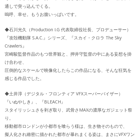
通しで突っ込んでくる。
嗚呼、幸せ。もうお腹いっぱいです。
◆石川光久（Production I.G 代表取締役社長、プロデューサー）
『攻殻機動隊 S.A.C.』シリーズ、『スカイ・クロラ The Sky
Crawlers』
宮崎駿監督作品のもつ世界観と、押井守監督の中にある妄想を掛
け合わせ、
圧倒的なスケールで映像化したらこの作品になる、そんな狂気を
感じる作品でした。
◆土井淳（デジタル・フロンティア VFXスーパーバイザー）
『いぬやしき』、『BLEACH』
スタイリッシュさを剥ぎ取り、武骨さMAXの濃厚なガジェット祭
り。
移動都市ロンドンが小都市を喰らう様は、生き物そのもので、
擬人化され緻密に描かれた都市が暴れまくる姿は、まさにVFXワン