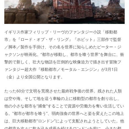
イギリス作家フィリップ・リーヴのファンタジー小説「移動都
市」を『ロード・オブ・ザ・リング』『ホビット』三部作で監督
／脚本／製作を手掛け、その名を世界に知らしめたピーター・ジ
ャクソンが映画化。“都市が移動し、都市を喰う世界”を舞台に、衝
撃的で新しく、壮大な物語を圧倒的な映像迫力で描き出す冒険フ
ァンタジー超大作『移動都市／モータル・エンジン』が3月1日
（金）より全国公開となります。
たった60分で文明を荒廃させた最終戦争後の世界。残された人類
は空や海、そして地を這う車輪の上に移動型の都市を創り出し、
他の小さな都市を“捕食”することで資源や労働力を奪い生活してい
る。“都市が都市を喰う”、弱肉強食の世界へと姿を変えたこの地上
は、巨大移動都市“ロンドン”によって支配されようとしていた。他
の都市を次々に飲み込み成長を続けるロンドンを前に、小さな都