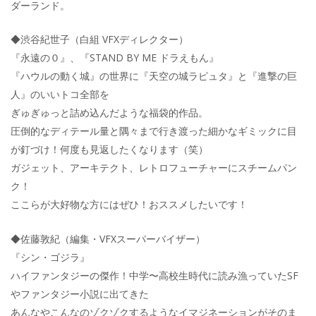
ダーランド。
◆渋谷紀世子（白組 VFXディレクター）
『永遠の０』、『STAND BY ME ドラえもん』
『ハウルの動く城』の世界に『天空の城ラピュタ』と『進撃の巨
人』のいいトコ全部を
ぎゅぎゅっと詰め込んだような福袋的作品。
圧倒的なディテール量と隅々まで行き渡った細かなギミックに目
が釘づけ！何度も見返したくなります（笑）
ガジェット、アーキテクト、レトロフューチャーにスチームパン
ク！
ここらが大好物な方にはぜひ！おススメしたいです！
◆佐藤敦紀（編集・VFXスーパーバイザー）
『シン・ゴジラ』
ハイファンタジーの傑作！中学〜高校生時代に読み漁っていたSF
やファンタジー小説に出てきた
あんなやこんなのゾクゾクするようなイマジネーションがそのま