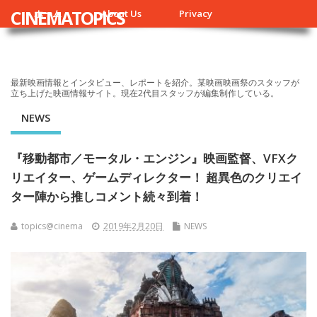
CINEMATOPICS
ホーム
About Us
Privacy
最新映画情報とインタビュー、レポートを紹介。某映画映画祭のスタッフが
立ち上げた映画情報サイト。現在2代目スタッフが編集制作している。
NEWS
『移動都市／モータル・エンジン』映画監督、VFXク
リエイター、ゲームディレクター！ 超異色のクリエイ
ター陣から推しコメント続々到着！
topics@cinema
2019年2月20日
NEWS