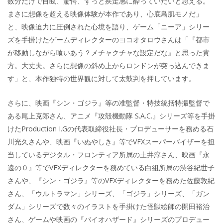
数分だけで目眩、驚愕、ずっと疾走感に酔っていたいと思える。
まさに想像を超える映像体験が本作であり、心底鳥肌モノだ」
と、映像迫力に圧倒された心境を語り、ゲーム「ニーア」シリー
ズを手掛けたゲームディレクターのヨコオタロウさんは「『都市
が移動しながら喰いあう？メチャクチャな設定だな』と思った貴
方。大丈夫。さらに想像の斜め上からロンドンが突っ込んできま
す」と、本作独特の世界観に対して太鼓判を押しています。
さらに、映画『シン・ゴジラ』等の准監督・特技統括特撮監督で
ある尾上克郎さん、アニメ『攻殻機動隊 S.A.C.』シリーズ等を手掛
けたProduction I.Gの代表取締役社長・プロデューサーを務める石
川光久さんや、映画『いぬやしき』等でVFXスーパーバイザーを担
当しているデジタル・フロンティア所属の土井淳さん、映画『永
遠の０』等でVFXディレクターを務めている白組所属の渋谷紀世子
さんや、『シン・ゴジラ』等のVFXディレクターを務めた佐藤敦紀
さん、「ウルトラマン」シリーズ、「ゴジラ」シリーズ、「ガン
ダム」シリーズで数々のイラストを手掛けた怪獣絵師の開田裕治
さん、ゲームや映画の『バイオハザード』シリーズのプロデュー