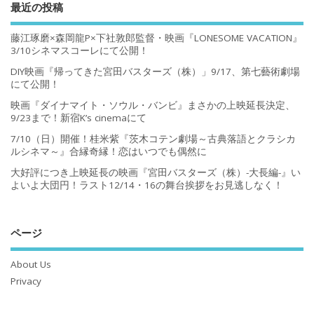
最近の投稿
藤江琢磨×森岡龍P×下社敦郎監督・映画『LONESOME VACATION』
3/10シネマスコーレにて公開！
DIY映画『帰ってきた宮田バスターズ（株）」9/17、第七藝術劇場
にて公開！
映画『ダイナマイト・ソウル・バンビ』まさかの上映延長決定、
9/23まで！新宿K’s cinemaにて
7/10（日）開催！桂米紫『茨木コテン劇場～古典落語とクラシカ
ルシネマ～』合縁奇縁！恋はいつでも偶然に
大好評につき上映延長の映画『宮田バスターズ（株）-大長編-』い
よいよ大団円！ラスト12/14・16の舞台挨拶をお見逃しなく！
ページ
About Us
Privacy