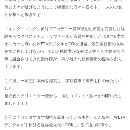
市と人々が逃げるようにして絶望的な日々を送る中、一人の少女
が反撃へと動き出す―。
『キング・コング』(05)でアカデミー賞®視覚効果賞を受賞した経
験をもつクリスチャン・リヴァーズが監督を務め、これまで6度の
オスカーに輝いたWETAデジタルがCGIを担当。最先端技術の限界
を常に押し上げながら、CGIと感情豊かな登場人物たちの物語を見
事に融合させてきた製作陣が、再び雄大な移動都市の世界を創り
上げます。
この度、一足先に本作を鑑賞し、移動都市の世界を目の当たりに
した、
超異色のクリエイター陣から、推しコメントの数々が到着いたし
ました！！！
公開に向けてますます期待が高まっている本作。そんな中、WETA
デジタルが手掛ける世界最先端のCGIによるド迫力映像や、