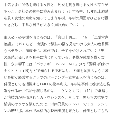
手気ままに関係を続ける女性と、純愛を貫き続ける女性の存在が
あった。男社会の抗争に呑み込まれようとする中、10年以上純愛
を貫く女性の余命を知ってしまう冬樹。冬樹の周囲がひときわ騒
めきだし、平凡な日常が大きく崩れ始めていく―。
主人公・硲冬樹を演じるのは、「真田十勇士」（16）「二階堂家
物語」（19）など、出演作で演技の幅を見せつける大人の色香漂
うベテラン、加藤雅也。本作では、全てを受け入れていく「男」
の哀愁と優しさを見事に演じきっている。冬樹が純愛を貫く女
性・永井響子には『パッチギ! LOVE&PEACE』(07)『愛唄 -約束の
ナクヒト-』(19)などで知られる中村ゆり。冬樹を兄貴のように慕
い冬樹が経営するクラブのバーテンダー辻村正人を演じるのは、
俳優としても活躍するEXILEの松本利夫。冬樹を事件に巻き込む発
端を作る岩井信治を演じるのは、「ケンとカズ」（15）で卓越し
た演技力が評価されたカトウシンスケ。そして、男たちの抗争で
横浜のヤクザを演じたのは、湘南乃風のメンバーでミュージシャ
ンの若旦那。本作で本格的な映画出演を果たし、俳優としても活