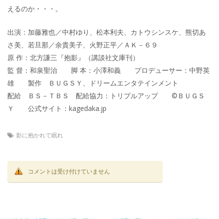
えるのか・・・。
出演：加藤雅也／中村ゆり、松本利夫、カトウシンスケ、熊切あ
さ美、若旦那／余貴美子、火野正平／ＡＫ－６９
原 作：北方謙三『抱影』（講談社文庫刊）
監 督：和泉聖治 脚 本：小澤和義 プロデューサー：中野英
雄 製作 ＢＵＧＳＹ、ドリームエンタテインメント
配給 ＢＳ－ＴＢＳ 配給協力：トリプルアップ ©ＢＵＧＳ
Ｙ 公式サイト：kagedaka.jp
影に抱かれて眠れ
コメントは受け付けていません