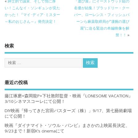
«
紳士的で誠実、そして情に厚
『運び屋』にイーストウッド組の
い！こんなイ・ソンギュンが見た
名優が結集！ブラッドリー・クー
かった！『マイ･ディア･ミスター
パー、ローレンス・フィッシュバ
～私のおじさん～』発売決定！
ーンら麻薬取締局が“凄腕の運び
屋”に迫る緊迫の本編映像を解
禁！！
»
検索
最近の投稿
藤江琢磨×森岡龍P×下社敦郎監督・映画『LONESOME VACATION』
3/10シネマスコーレにて公開！
DIY映画『帰ってきた宮田バスターズ（株）」9/17、第七藝術劇場
にて公開！
映画『ダイナマイト・ソウル・バンビ』まさかの上映延長決定、
9/23まで！新宿K’s cinemaにて