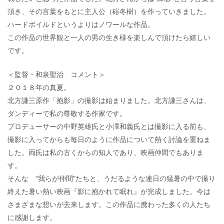
頂き、その言葉をもとに主人公（硲冬樹）を作っていきました。
ハードボイルドというよりはノワールな作品。
この作品の世界観と一人の男の生き様を楽しんで頂けたら嬉しい
です。
＜監督・和泉聖治 コメント＞
２０１８年の真夏。
北方謙三原作「抱影」の撮影は始まりました。北方謙三さんは、
ダンディーで私の尊敬する作家です。
プロデューサーの中野英雄氏と小澤和義氏とは撮影に入る前も、
撮影に入ってからも毎日のように作品について熱く討論を重ねま
した。両氏は私の古くからの知人であり、映画仲間でもありま
す。
そんな “我らが仲間”たちと、うだるような連日の猛暑の中で撮り
終えた暑い熱い映画『影に抱かれて眠れ』が完成しました。今は
さまざまな想いが去来します。この作品に携わった多くの人たち
に感謝します。