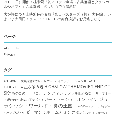
7/10（日）開催！桂米紫『茨木コテン劇場～古典落語とクラシカ
ルシネマ～』合縁奇縁！恋はいつでも偶然に
大好評につき上映延長の映画『宮田バスターズ（株）-大長編-』い
よいよ大団円！ラスト12/14・16の舞台挨拶をお見逃しなく！
ページ
About Us
Privacy
タグ
ANEMONE／交響詩篇エウレカセブン ハイエボリューション
BLEACH
HiGH&LOW THE MOVIE 2 END OF
GODZILLA 星を喰う者
SKY
アクアマン
あのコの、トリコ。
カメラを止めるな！
ザ・マミー
ジュ
シュガー・ラッシュ：オンライン
／呪われた砂漠の王女
ラシック・ワールド／炎の王国
スパイダーマン：スパイダー
スパイダーマン：ホームカミング
ダンケルク
バース
トリガール！