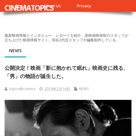
CINEMATOPICS
ホーム
About Us
Privacy
最新映画情報とインタビュー、レポートを紹介。某映画映画祭のスタッフが
立ち上げた映画情報サイト。現在2代目スタッフが編集制作している。
NEWS
公開決定！映画「影に抱かれて眠れ」映画史に残る、
「男」の物語が誕生した。
topics@cinema
2019年2月16日
NEWS