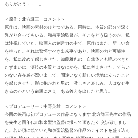
ありがとう・・・。
＜原作：北方謙三 コメント＞
原作は、映画の素材のひとつである。同時に、本質の部分で深く
繋がり合ってもいる。和泉聖治監督が、そこをどう扱うのか、私
は注視していた。映画人の創造力の中で、原作はまた、新しい命
を持った。それは驚愕すべき出来事であり、映画の力と可能性
を、私に改めて感じさせた。加藤雅也の、自然体とも呼ぶべきた
たずまいは、演技の本質とはなにかを、私に考えさせた。てらい
のない存在感が漂い出して、間違いなく新しい境地に立ったこと
を感じさせた。影に抱かれた男の、激しさと哀しみ。人はなぜ生
きるのかという命題にさえ、ある答えを出したと思う。
＜プロデューサー：中野英雄 コメント＞
今回の映画は初プロデュース作品になります 北方謙三先生の作品
を先生と同年代の和泉聖治監督に撮って頂きたく 交渉致しまし
た。若い頃に観ていた和泉聖治監督の作品のテイストを盛り込ん