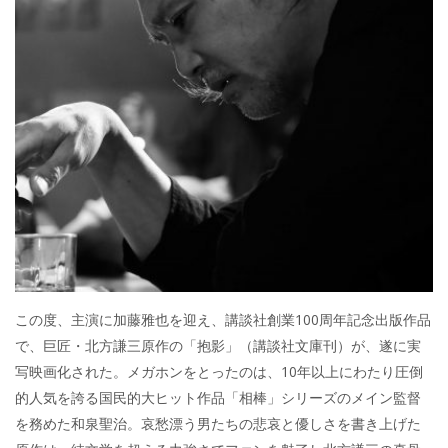
この度、主演に加藤雅也を迎え、講談社創業100周年記念出版作品
で、巨匠・北方謙三原作の「抱影」（講談社文庫刊）が、遂に実
写映画化された。メガホンをとったのは、10年以上にわたり圧倒
的人気を誇る国民的大ヒット作品「相棒」シリーズのメイン監督
を務めた和泉聖治。哀愁漂う男たちの悲哀と優しさを書き上げた