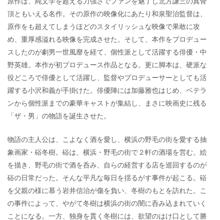
原作は、純文学を超える力強さでファンを魅了し北方謙三の真骨
頂ともいえる名作。その原作の映像化にあたり和泉聖治監督は、
原作をも超えてしまうほどのスタイリッシュな映像で果敢に攻
め、重厚感溢れる映像を完成させた。そして、本作をプロデュー
スしたのが劇男一世風靡を経て、個性派として活躍する俳優・中
野英雄。本作が初プロデュース作品となる。更に脚本は、硬派な
役どころで俳優として活躍し、監督やプロデューサーとしても活
躍する小沢和義が手掛けた。俳優陣には加藤雅也はじめ、ベテラ
ンから個性派までの豪華キャストが集結し、まさに映画史に残る
「ザ・男」の物語を誕生させた。
物語の主人公は、こよなく酒を愛し、横浜の野毛の街を愛する抽
象画家・硲冬樹。硲は、横浜・野毛の街で２軒の酒場を営む。絵
を描き、野毛の街で酒を呑み、自らの経営する店を巡回するのが
硲の日常だった。そんな平凡な毎日を揺るがす事件が起こる。硲
を父親の様に慕う岩井信治が傷を負い、冬樹のもとを訪れた。こ
の事件によって、やがて冬樹は横浜の街の闇に呑み込まれていく
ことになる。一方、独身を貫く冬樹には、欲望のはけ口として勝