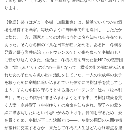
で頂き 懐かしくもあり、また新鮮な 映画になっていると思ってお
ります。
【物語】硲（はざま）冬樹（加藤雅也）は、横浜でいくつかの酒
場を経営する画家。毎晩のように自転車で店を巡回し、したたか
に飲む。一方、画家としての才能は内外に名を知られる存在でも
あった。そんな冬樹の平凡な日常が狂い始める。ある日、冬樹を
兄貴と慕う岩井信治（カトウシンスケ）が傷を負って冬樹のもと
に転がり込んできた。信治は、冬樹の店を辞めた後NPOの慈善団
体、“碧（みどり）の会”の一員となって、横浜の街の闇に飲み込ま
れた女の子たちを救い出す活動をしていた。一人の未成年の女子
を救うために窮地に追い込まれていた信治に冬樹は手を貸してし
まう。そんな冬樹を守ろうとする店のバーテンダー辻村（松本利
夫）。男たちの抗争に巻き込まれようとする中、冬樹は純愛を貫
く人妻・永井響子（中村ゆり）の余命を知らされ、響子への愛を
絵に描き写したいという思いが込み上げる。仲間を守るため、愛
を貫くため、冬樹が下した決断とは――。冬樹の周辺の人間模様
が複雑に交差するなか、果たして冬樹の人生はどんな終着点を迎