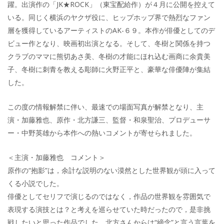
躍。出演作の「JK★ROCK」（東宝配給作）が４月に公開を控えて
いる。同じく横浜のヤクザ役に、ヒップホップ界で熱烈なファン
層を獲得しているアーティストのAK-６９。本作が俳優としてのデ
ビュー作となり、映画初出演となる。そして、冬樹と関係を持つ
クラブのママに熊切あさ美、冬樹の才能にほれ込む画商に余貴美
子、冬樹に刺青を教える彫師に火野正平と、豪華な俳優陣が集結
した。
この度の情報解禁に伴い、最速での場面写真が解禁となり、主
演・加藤雅也、原作・北方謙三、監督・和泉聖治、プロデューサ
ー・中野英雄から本作への熱いコメントが寄せられました。
＜主演・加藤雅也 コメント＞
原作の“抱影”は，余計な説明のない漠然とした世界観が頭に入って
くる小説でした。
俳優としてセリフで演じるのではなく，作品の世界観を雰囲気で
表現する演技とは？と考えを巡らせていた時だったので，是非挑
戦したいと思った作品でした。北方さんからは“締念”と言う言葉を