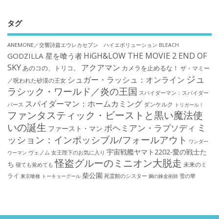
タグ
ANEMONE／交響詩篇エウレカセブン ハイエボリューション
BLEACH
HiGH&LOW THE MOVIE 2 END OF
GODZILLA 星を喰う者
SKY
アクアマン
あのコの、トリコ。
カメラを止めるな！
ザ・マミー
ジュ
シュガー・ラッシュ：オンライン
／呪われた砂漠の王女
ラシック・ワールド／炎の王国
スパイダーマン：スパイダー
スパイダーマン：ホームカミング
ダンケルク
バース
トリガール！
ファンタスティック・ビーストと黒い魔法使
いの誕生
ミ
ボヘミアン・ラプソディ
ファースト・マン
ッション：インポッシブル/フォールアウト
ワンダー
宇宙戦艦ヤマト2202-愛の戦士た
ウーマン
ヴェノム
女王陛下のお気に入り
怪盗グルーのミニオン大脱走
ち
未来のミ
寝ても覚めても
柴公園
ライ
死霊館のシスター
雪の華
東京喰種 トーキョーグール
鋼の錬金術師