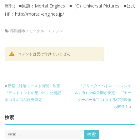
庫刊） ■原題：Mortal Engines ■（C）Universal Pictures ■公式
HP：http://mortal-engines.jp/
移動都市／モータル・エンジン
コメントは受け付けていません
«
新宿に味噌トースト出現！映画
『アリータ：バトル・エンジェ
『デットエンドの思い出』公開記
ル』ScreenX公開が決定！ “モー
念コラボ商品販売決定！
ターボール”に没入する特別映像
も解禁！
»
検索