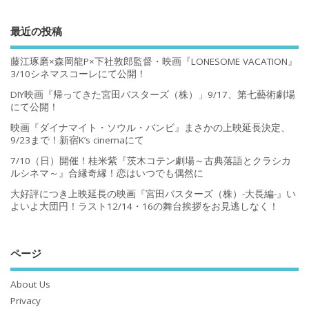
最近の投稿
藤江琢磨×森岡龍P×下社敦郎監督・映画『LONESOME VACATION』
3/10シネマスコーレにて公開！
DIY映画『帰ってきた宮田バスターズ（株）」9/17、第七藝術劇場
にて公開！
映画『ダイナマイト・ソウル・バンビ』まさかの上映延長決定、
9/23まで！新宿K’s cinemaにて
7/10（日）開催！桂米紫『茨木コテン劇場～古典落語とクラシカ
ルシネマ～』合縁奇縁！恋はいつでも偶然に
大好評につき上映延長の映画『宮田バスターズ（株）-大長編-』い
よいよ大団円！ラスト12/14・16の舞台挨拶をお見逃しなく！
ページ
About Us
Privacy