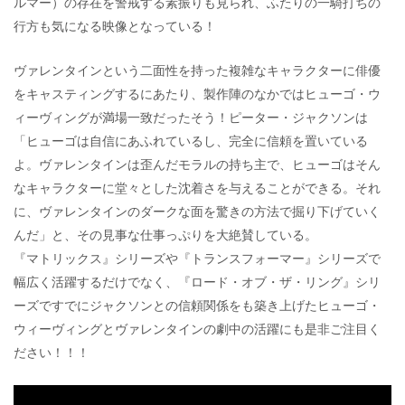
ルマー）の存在を警戒する素振りも見られ、ふたりの一騎打ちの
行方も気になる映像となっている！
ヴァレンタインという二面性を持った複雑なキャラクターに俳優
をキャスティングするにあたり、製作陣のなかではヒューゴ・ウ
ィーヴィングが満場一致だったそう！ピーター・ジャクソンは
「ヒューゴは自信にあふれているし、完全に信頼を置いている
よ。ヴァレンタインは歪んだモラルの持ち主で、ヒューゴはそん
なキャラクターに堂々とした沈着さを与えることができる。それ
に、ヴァレンタインのダークな面を驚きの方法で掘り下げていく
んだ」と、その見事な仕事っぷりを大絶賛している。
『マトリックス』シリーズや『トランスフォーマー』シリーズで
幅広く活躍するだけでなく、『ロード・オブ・ザ・リング』シリ
ーズですでにジャクソンとの信頼関係をも築き上げたヒューゴ・
ウィーヴィングとヴァレンタインの劇中の活躍にも是非ご注目く
ださい！！！