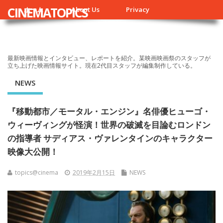
CINEMATOPICS
ホーム
About Us
Privacy
最新映画情報とインタビュー、レポートを紹介。某映画映画祭のスタッフが
立ち上げた映画情報サイト。現在2代目スタッフが編集制作している。
NEWS
『移動都市／モータル・エンジン』名俳優ヒューゴ・
ウィーヴィングが怪演！世界の破滅を目論むロンドン
の指導者 サディアス・ヴァレンタインのキャラクター
映像大公開！
topics@cinema
2019年2月15日
NEWS