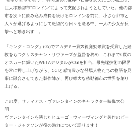
巨大移動都市“ロンドン”によって支配されようとしていた。他の都
市を次々に飲み込み成長を続けるロンドンを前に、小さな都市と
人々が逃げるようにして絶望的な日々を送る中、一人の少女が反
撃へと動き出す―。
『キング・コング』(05)でアカデミー賞®視覚効果賞を受賞した経
験をもつクリスチャン・リヴァーズが監督を務め、これまで6度の
オスカーに輝いたWETAデジタルがCGIを担当。最先端技術の限界
を常に押し上げながら、CGIと感情豊かな登場人物たちの物語を見
事に融合させてきた製作陣が、再び雄大な移動都市の世界を創り
上げる。
この度、サディアス・ヴァレンタインのキャラクター映像大公
開！
ヴァレンタインを演じたヒューゴ・ウィーヴィングと製作のピー
ター・ジャクソンが役の魅力について語ります！