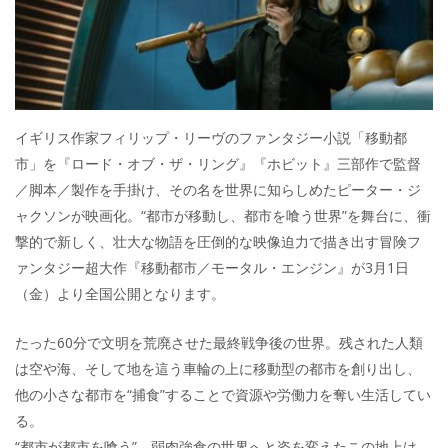
イギリス作家フィリップ・リーヴのファンタジー小説「移動都
市」を『ロード・オブ・ザ・リング』『ホビット』三部作で監督
／脚本／製作を手掛け、その名を世界に知らしめたピーター・ジ
ャクソンが映画化。“都市が移動し、都市を喰う世界”を舞台に、衝
撃的で新しく、壮大な物語を圧倒的な映像迫力で描き出す冒険フ
ァンタジー超大作『移動都市／モータル・エンジン』が3月1日
（金）より全国公開となります。
たった60分で文明を荒廃させた最終戦争後の世界。残された人類
は空や海、そして地を這う車輪の上に移動型の都市を創り出し、
他の小さな都市を“捕食”することで資源や労働力を奪い生活してい
る。
“都市が都市を喰う”、弱肉強食の世界へと姿を変えたこの地上は、