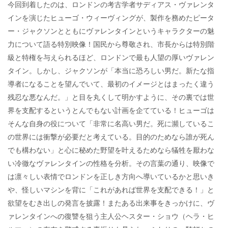
今回到着したのは、ロンドンの考古学者サディアス・ヴァレンタ
インを演じたヒューゴ・ウィーヴィングが、製作を務めたピータ
ー・ジャクソンとともにヴァレンタインというキャラクターの魅
力について語る特別映像！国民から尊敬され、市長からは特別階
級と特権を与えられるほど、ロンドンで最も人望の厚いヴァレン
タイン。しかし、ジャクソンが「本当に恐ろしい男だ。新たな指
導者になることを望んでいて、最初のイメージとはまったく違う
残忍な悪なんだ。」と目を丸くして明かすように、その裏では世
界を支配するというとんでもない計画を企てている！ヒューゴは
そんな自身の役について「非常に名高い男だ。死に瀕しているこ
の世界には衝撃が必要だと考えている。目的のためなら誰が死ん
でも構わない」と心に秘めた野望を叶えるためなら犠牲を厭わな
い冷徹なヴァレンタインの性格を分析。その言葉の通り、映像で
は凛々しい表情でロンドンを正しき方向へ導いているかと思いき
や、怪しいマシンを背に「これがあれば世界を支配できる！」と
欲望をむき出しの発言を披露！またある出来事をきっかけに、ヴ
ァレンタインへの復讐を狙う主人公ヘスター・ショウ（ヘラ・ヒ