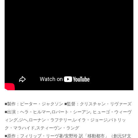
■製作：ピーター・ジャクソン ■監督：クリスチャン・リヴァーズ
■出演：ヘラ・ヒルマー,ロバート・シーアン, ヒューゴ・ウィーヴ
ィング,ジヘ,ローナン・ラフテリー,レイラ・ジョージ,パトリッ
ク・マラハイド,スティーヴン・ラング
■原作：フィリップ・リーヴ著/安野玲 訳「移動都市」（創元SF文