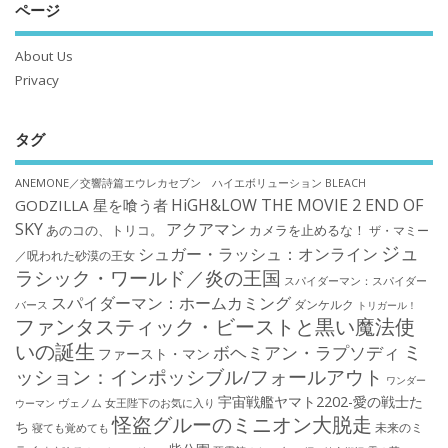
ページ
About Us
Privacy
タグ
ANEMONE／交響詩篇エウレカセブン ハイエボリューション
BLEACH
HiGH&LOW THE MOVIE 2 END OF
GODZILLA 星を喰う者
SKY
アクアマン
あのコの、トリコ。
カメラを止めるな！
ザ・マミー
ジュ
シュガー・ラッシュ：オンライン
／呪われた砂漠の王女
ラシック・ワールド／炎の王国
スパイダーマン：スパイダー
スパイダーマン：ホームカミング
ダンケルク
バース
トリガール！
ファンタスティック・ビーストと黒い魔法使
いの誕生
ミ
ボヘミアン・ラプソディ
ファースト・マン
ッション：インポッシブル/フォールアウト
ワンダー
宇宙戦艦ヤマト2202-愛の戦士た
ウーマン
ヴェノム
女王陛下のお気に入り
怪盗グルーのミニオン大脱走
ち
未来のミ
寝ても覚めても