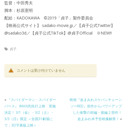
監督：中田秀夫
脚本：杉原憲明
配給：KADOKAWA ©2019「貞子」製作委員会
【映画公式サイト】 sadako-movie.jp／【貞子公式Twitter】
@sadako3d／【貞子公式TikTok】@貞子Official ※NEW!!
貞子
コメントは受け付けていません
«
『スパイダーマン：スパイダー
映画『血まみれスケバンチェーン
バース』 IMAX(R)先行上映 実施
ソーRED』前作からパワーアップ
決定！ 3/1（金）・3/2（土）・
した衝撃の前編・後編 2 部作！
3/3（日）限定 ＜全国31劇場に
血まみれ本予告映像解禁！
»
て：3D字幕版上映＞