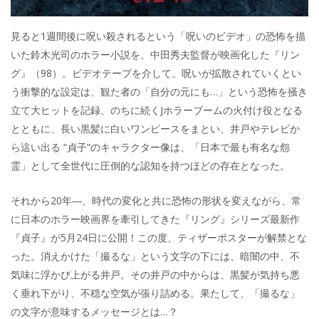
見ると1週間後に呪い殺されるという「呪いのビデオ」の恐怖を描
いた鈴木光司のホラー小説を、中田秀夫監督が映画化した『リン
グ』（98）。ビデオテープを介して、呪いが拡散されていくとい
う衝撃的な設定は、観た者の「自分の元にも…」という恐怖を掻き
立て大ヒットを記録、のちに続くJホラーブームの火付け役となる
とともに、長い黒髪に白いワンピースをまとい、井戸やテレビか
ら這い出る “貞子”のキャラクター像は、「日本で最も有名な怨
霊」として全世代に圧倒的な認知を持つほどの存在となった。
それから20年―、時代の変化と共に恐怖の形状を変えながら、常
に日本のホラー映画界を牽引してきた『リング』シリーズ最新作
『貞子』が5月24日に公開！この度、ティザーポスターが解禁とな
った。消えかけた「撮るな」という文字の下には、暗闇の中、不
気味に浮かび上がる井戸。その井戸の中からは、黒髪が気持ち悪
く垂れ下がり、不穏な空気が張り詰める。果たして、「撮るな」
の文字が意味するメッセージとは…？