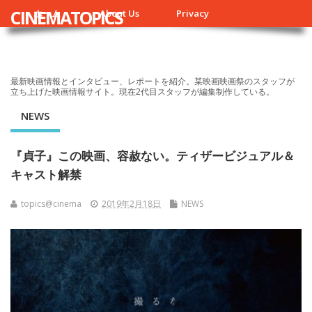
CINEMATOPICS
ホーム
About Us
Privacy
最新映画情報とインタビュー、レポートを紹介。某映画映画祭のスタッフが
立ち上げた映画情報サイト。現在2代目スタッフが編集制作している。
NEWS
『貞子』この映画、容赦ない。ティザービジュアル＆
キャスト解禁
topics@cinema
2019年2月18日
NEWS