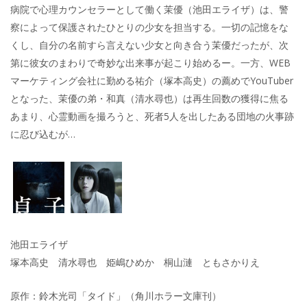
病院で心理カウンセラーとして働く茉優（池田エライザ）は、警
察によって保護されたひとりの少女を担当する。一切の記憶をな
くし、自分の名前すら言えない少女と向き合う茉優だったが、次
第に彼女のまわりで奇妙な出来事が起こり始めるー。一方、WEB
マーケティング会社に勤める祐介（塚本高史）の薦めでYouTuber
となった、茉優の弟・和真（清水尋也）は再生回数の獲得に焦る
あまり、心霊動画を撮ろうと、死者5人を出したある団地の火事跡
に忍び込むが…
池田エライザ
塚本高史 清水尋也 姫嶋ひめか 桐山漣 ともさかりえ
原作：鈴木光司「タイド」（角川ホラー文庫刊）