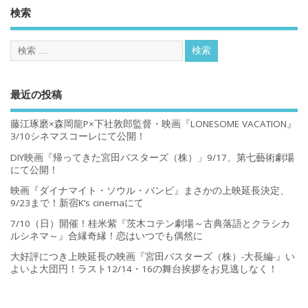
検索
最近の投稿
藤江琢磨×森岡龍P×下社敦郎監督・映画『LONESOME VACATION』
3/10シネマスコーレにて公開！
DIY映画『帰ってきた宮田バスターズ（株）」9/17、第七藝術劇場
にて公開！
映画『ダイナマイト・ソウル・バンビ』まさかの上映延長決定、
9/23まで！新宿K’s cinemaにて
7/10（日）開催！桂米紫『茨木コテン劇場～古典落語とクラシカ
ルシネマ～』合縁奇縁！恋はいつでも偶然に
大好評につき上映延長の映画『宮田バスターズ（株）-大長編-』い
よいよ大団円！ラスト12/14・16の舞台挨拶をお見逃しなく！