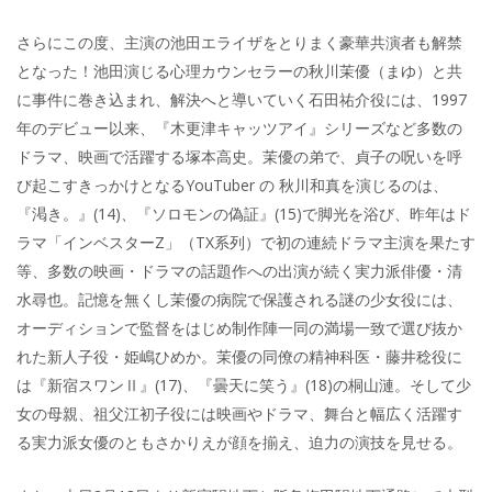
さらにこの度、主演の池田エライザをとりまく豪華共演者も解禁
となった！池田演じる心理カウンセラーの秋川茉優（まゆ）と共
に事件に巻き込まれ、解決へと導いていく石田祐介役には、1997
年のデビュー以来、『木更津キャッツアイ』シリーズなど多数の
ドラマ、映画で活躍する塚本高史。茉優の弟で、貞子の呪いを呼
び起こすきっかけとなるYouTuber の 秋川和真を演じるのは、
『渇き。』(14)、『ソロモンの偽証』(15)で脚光を浴び、昨年はド
ラマ「インベスターZ」（TX系列）で初の連続ドラマ主演を果たす
等、多数の映画・ドラマの話題作への出演が続く実力派俳優・清
水尋也。記憶を無くし茉優の病院で保護される謎の少女役には、
オーディションで監督をはじめ制作陣一同の満場一致で選び抜か
れた新人子役・姫嶋ひめか。茉優の同僚の精神科医・藤井稔役に
は『新宿スワンⅡ』(17)、『曇天に笑う』(18)の桐山漣。そして少
女の母親、祖父江初子役には映画やドラマ、舞台と幅広く活躍す
る実力派女優のともさかりえが顔を揃え、迫力の演技を見せる。