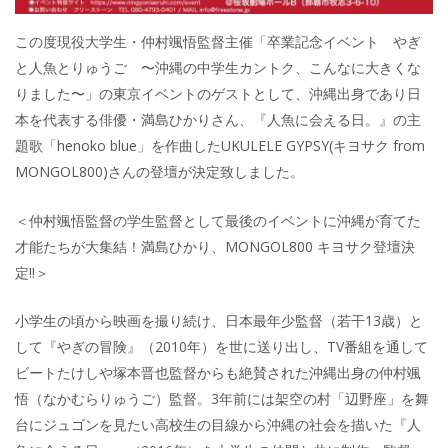
この度現役大学生・仲村颯悟監督主催「卒業記念イベント やぎ
と人魚とりゅうご 〜沖縄の中学生カントク、こんなに大きくな
りました〜」の東京イベントのゲストとして、沖縄出身であり日
本を代表する俳優・満島ひかりさん、『人魚に会える日。』の主
題歌「henoko blue」を作曲したUKULELE GYPSY(キヨサク from
MONGOL800)さんの登壇が決定致しました。
＜仲村颯悟監督の学生監督として最後のイベントに沖縄が育てた
才能たちが大集結！満島ひかり、MONGOL800 キヨサク登壇決
定!!＞
小学生の頃から映画を撮り続け、日本最年少監督（若干13歳）と
して『やぎの冒険』（2010年）を世に送り出し、TV番組を通して
ビートたけしや塚本晋也監督からも絶賛された沖縄出身の仲村颯
悟（なかむらりゅうご）監督。3年前には架空の村「辺野座」を舞
台にジュゴンを見たい高校生の目線から沖縄の社会を描いた『人