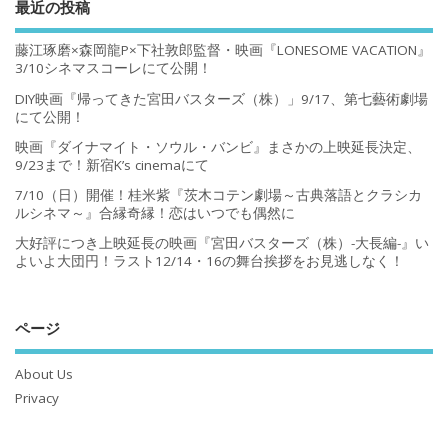
最近の投稿
藤江琢磨×森岡龍P×下社敦郎監督・映画『LONESOME VACATION』
3/10シネマスコーレにて公開！
DIY映画『帰ってきた宮田バスターズ（株）」9/17、第七藝術劇場
にて公開！
映画『ダイナマイト・ソウル・バンビ』まさかの上映延長決定、
9/23まで！新宿K’s cinemaにて
7/10（日）開催！桂米紫『茨木コテン劇場～古典落語とクラシカ
ルシネマ～』合縁奇縁！恋はいつでも偶然に
大好評につき上映延長の映画『宮田バスターズ（株）-大長編-』い
よいよ大団円！ラスト12/14・16の舞台挨拶をお見逃しなく！
ページ
About Us
Privacy