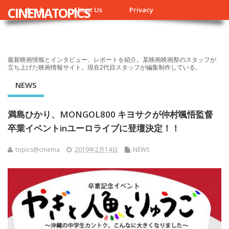
CINEMATOPICS
ホーム
About Us
Privacy
最新映画情報とインタビュー、レポートを紹介。某映画映画祭のスタッフが
立ち上げた映画情報サイト。現在2代目スタッフが編集制作している。
NEWS
満島ひかり、MONGOL800 キヨサクが仲村颯悟監督
卒業イベントinユーロライブに登壇決定！！
topics@cinema
2019年2月14日
NEWS