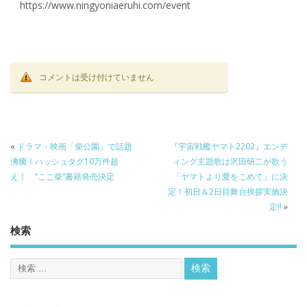
https://www.ningyoniaeruhi.com/event
コメントは受け付けていません
«
ドラマ・映画「柴公園」で話題
『宇宙戦艦ヤマト2202』エンデ
沸騰！ハッシュタグ10万件超
ィング主題歌は沢田研二が歌う
え！ “ここ柴”書籍発売決定
「ヤマトより愛をこめて」に決
定！初日＆2日目舞台挨拶実施決
定‼
»
検索