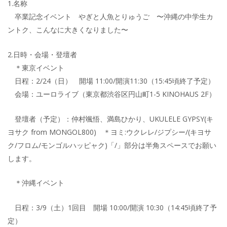
1.名称
卒業記念イベント やぎと人魚とりゅうご 〜沖縄の中学生カ
ントク、こんなに大きくなりました〜
2.日時・会場・登壇者
＊東京イベント
日程：2/24（日） 開場 11:00/開演11:30（15:45頃終了予定）
会場：ユーロライブ（東京都渋谷区円山町1-5 KINOHAUS 2F）
登壇者（予定）：仲村颯悟、満島ひかり、UKULELE GYPSY(キ
ヨサク from MONGOL800) ＊ヨミ:ウクレレ/ジプシー/(キヨサ
ク/フロム/モンゴルハッピャク)「/」部分は半角スペースでお願い
します。
＊沖縄イベント
日程：3/9（土）1回目 開場 10:00/開演 10:30（14:45頃終了予
定）