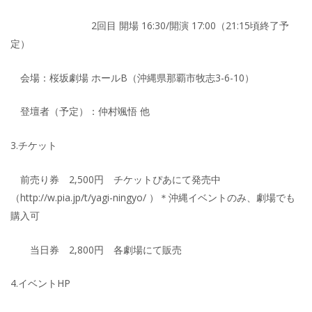
2回目 開場 16:30/開演 17:00（21:15頃終了予
定）
会場：桜坂劇場 ホールB（沖縄県那覇市牧志3-6-10）
登壇者（予定）：仲村颯悟 他
3.チケット
前売り券 2,500円 チケットぴあにて発売中
（http://w.pia.jp/t/yagi-ningyo/ ）＊沖縄イベントのみ、劇場でも
購入可
当日券 2,800円 各劇場にて販売
4.イベントHP