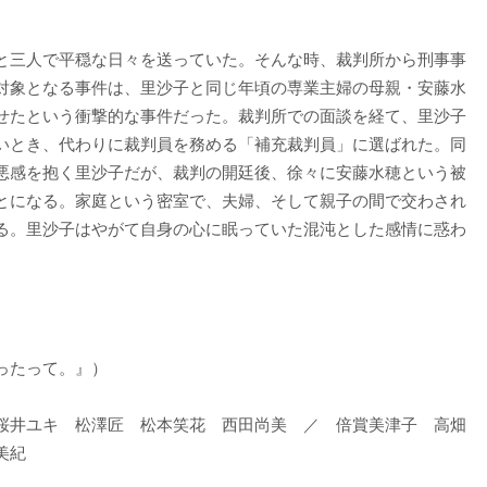
と三人で平穏な日々を送っていた。そんな時、裁判所から刑事事
対象となる事件は、里沙子と同じ年頃の専業主婦の母親・安藤水
せたという衝撃的な事件だった。裁判所での面談を経て、里沙子
いとき、代わりに裁判員を務める「補充裁判員」に選ばれた。同
悪感を抱く里沙子だが、裁判の開廷後、徐々に安藤水穂という被
とになる。家庭という密室で、夫婦、そして親子の間で交わされ
る。里沙子はやがて自身の心に眠っていた混沌とした感情に惑わ
）
ったって。』）
桜井ユキ 松澤匠 松本笑花 西田尚美 ／ 倍賞美津子 高畑
美紀