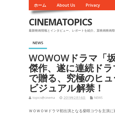
ホーム
About Us
Privacy
CINEMATOPICS
最新映画情報とインタビュー、レポートを紹介。某映画映画祭
NEWS
WOWOWドラマ「
傑作、遂に連続ドラ
で贈る、究極のヒュ
ビジュアル解禁！
topics@cinema
2019年2月16日
NEWS
ＷＯＷＯＷドラマ初出演となる柴咲コウを主演に