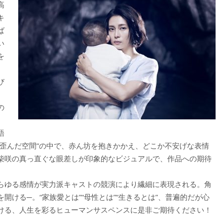
高
キ
ば
い
を
び
の
語
“歪んだ空間”の中で、赤ん坊を抱きかかえ、どこか不安げな表情
柴咲の真っ直ぐな眼差しが印象的なビジュアルで、作品への期待
らゆる感情が実力派キャストの競演により繊細に表現される。角
ける─。“家族愛とは”“母性とは”“生きるとは”、普遍的だが心
ける、人生を彩るヒューマンサスペンスに是非ご期待ください！