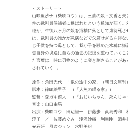
＜ストーリー＞
山咲里沙子（柴咲コウ）は、三歳の娘・文香と夫
件の裁判員候補者に選ばれたという通知が届く。
穂が、生後八ヶ月の娘を浴槽に落として虐待死さ
は、裁判員の誰かが急病などで欠席せざるを得な
じ子供を持つ母として、我が子を殺めた水穂に嫌
告自身の境遇に自らの過去の記憶を重ねていくこ
た言葉は、時に刃物のように突き刺さることがあ
されていく─。
原作：角田光代 「坂の途中の家」（朝日文庫刊
脚本：篠﨑絵里子 （『人魚の眠る家』）
監督：森ガキ侑大 （『おじいちゃん、死んじゃ
音楽：山口由馬
出演：柴咲コウ 田辺誠一 伊藤歩 眞島秀和 
淳子 ／ 佐藤めぐみ 滝沢沙織 利重剛 酒井
光石研 風吹ジュン 水野美紀