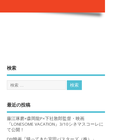
。
検索
最近の投稿
藤江琢磨×森岡龍P×下社敦郎監督・映画
『LONESOME VACATION』3/10シネマスコーレに
て公開！
DIY映画『帰ってきた宮田バスターズ（株）」