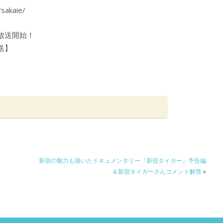
akaie/
放送開始！
送】
新宿の魅力も描いたドキュメンタリー『新宿タイガー』予告編
＆新宿タイガーさんコメント解禁
»