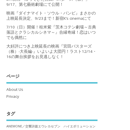
9/17、第七藝術劇場にて公開！
映画『ダイナマイト・ソウル・バンビ』まさかの
上映延長決定、9/23まで！新宿K’s cinemaにて
7/10（日）開催！桂米紫『茨木コテン劇場～古典
落語とクラシカルシネマ～』合縁奇縁！恋はいつ
でも偶然に
大好評につき上映延長の映画『宮田バスターズ
（株）-大長編-』いよいよ大団円！ラスト12/14・
16の舞台挨拶をお見逃しなく！
ページ
About Us
Privacy
タグ
ANEMONE／交響詩篇エウレカセブン ハイエボリューション