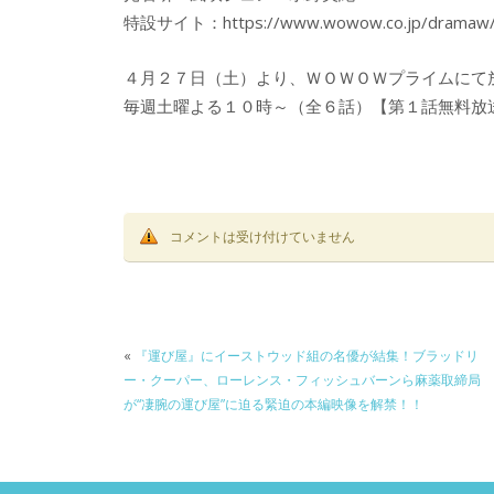
特設サイト：https://www.wowow.co.jp/dramaw/s
４月２７日（土）より、ＷＯＷＯＷプライムにて
毎週土曜よる１０時～（全６話）【第１話無料放
コメントは受け付けていません
«
『運び屋』にイーストウッド組の名優が結集！ブラッドリ
ー・クーパー、ローレンス・フィッシュバーンら麻薬取締局
が“凄腕の運び屋”に迫る緊迫の本編映像を解禁！！