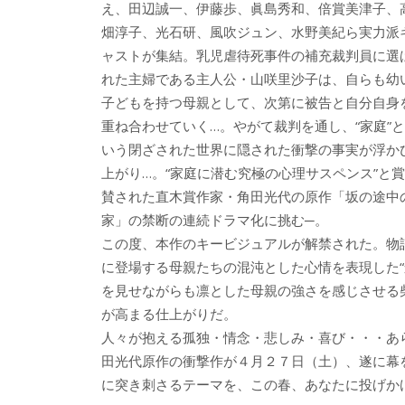
え、田辺誠一、伊藤歩、眞島秀和、倍賞美津子、
畑淳子、光石研、風吹ジュン、水野美紀ら実力派
ャストが集結。乳児虐待死事件の補充裁判員に選
れた主婦である主人公・山咲里沙子は、自らも幼
子どもを持つ母親として、次第に被告と自分自身
重ね合わせていく…。やがて裁判を通し、“家庭”と
いう閉ざされた世界に隠された衝撃の事実が浮か
上がり…。“家庭に潜む究極の心理サスペンス”と賞
賛された直木賞作家・角田光代の原作「坂の途中
家」の禁断の連続ドラマ化に挑む─。
この度、本作のキービジュアルが解禁された。物
に登場する母親たちの混沌とした心情を表現した
を見せながらも凛とした母親の強さを感じさせる
が高まる仕上がりだ。
人々が抱える孤独・情念・悲しみ・喜び・・・あ
田光代原作の衝撃作が４月２７日（土）、遂に幕を開
に突き刺さるテーマを、この春、あなたに投げか