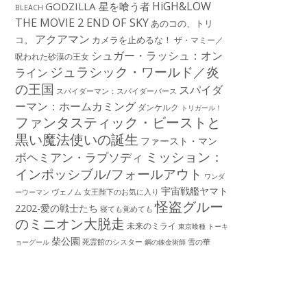
HiGH&LOW
GODZILLA 星を喰う者
BLEACH
THE MOVIE 2 END OF SKY
あのコの、トリ
アクアマン
コ。
カメラを止めるな！
ザ・マミー／
シュガー・ラッシュ：オン
呪われた砂漠の王女
ジュラシック・ワールド／炎
ライン
の王国
スパイダ
スパイダーマン：スパイダーバース
ーマン：ホームカミング
ダンケルク
トリガール！
ファンタスティック・ビーストと
黒い魔法使いの誕生
ファースト・マン
ミッション：
ボヘミアン・ラプソディ
インポッシブル/フォールアウト
ワンダ
宇宙戦艦ヤマト
ーウーマン
ヴェノム
女王陛下のお気に入り
怪盗グルー
2202-愛の戦士たち
寝ても覚めても
のミニオン大脱走
未来のミライ
東京喰種 トーキ
柴公園
死霊館のシスター
雪の華
ョーグール
鋼の錬金術師