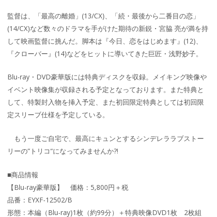
監督は、「最高の離婚」(13/CX)、「続・最後から二番目の恋」
(14/CX)など数々のドラマを手がけた期待の新鋭・宮脇 亮が満を持
して映画監督に挑んだ。脚本は『今日、恋をはじめます』(12)、
『クローバー』(14)などをヒットに導いてきた巨匠・浅野妙子。
Blu-ray・DVD豪華版には特典ディスクを収録。メイキング映像や
イベント映像集が収録される予定となっております。また特典と
して、特製封入物を挿入予定、また初回限定特典としては初回限
定スリーブ仕様を予定している。
もう一度ご自宅で、最高にキュンとするシンデレララブストー
リーの”トリコ“になってみませんか?!
■商品情報
【Blu-ray豪華版】 価格：5,800円＋税
品番：EYXF-12502/B
形態：本編（Blu-ray)1枚（約99分）＋特典映像DVD1枚 2枚組