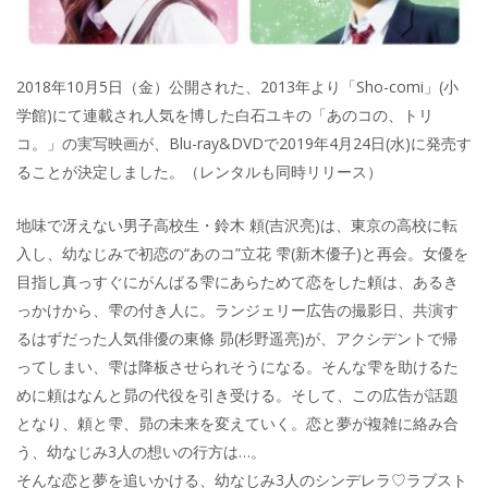
2018年10月5日（金）公開された、2013年より「Sho-comi」(小
学館)にて連載され人気を博した白石ユキの「あのコの、トリ
コ。」の実写映画が、Blu-ray&DVDで2019年4月24日(水)に発売す
ることが決定しました。（レンタルも同時リリース）
地味で冴えない男子高校生・鈴木 頼(吉沢亮)は、東京の高校に転
入し、幼なじみで初恋の“あのコ”立花 雫(新木優子)と再会。女優を
目指し真っすぐにがんばる雫にあらためて恋をした頼は、あるき
っかけから、雫の付き人に。ランジェリー広告の撮影日、共演す
るはずだった人気俳優の東條 昴(杉野遥亮)が、アクシデントで帰
ってしまい、雫は降板させられそうになる。そんな雫を助けるた
めに頼はなんと昴の代役を引き受ける。そして、この広告が話題
となり、頼と雫、昴の未来を変えていく。恋と夢が複雑に絡み合
う、幼なじみ3人の想いの行方は…。
そんな恋と夢を追いかける、幼なじみ3人のシンデレラ♡ラブスト