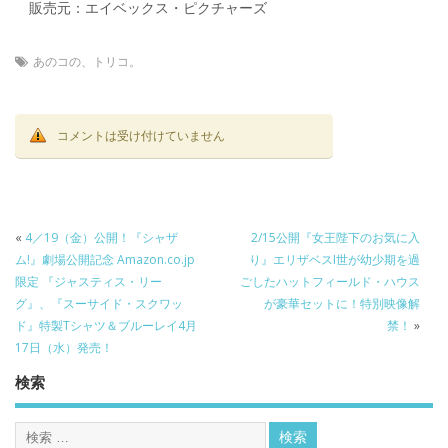
販売元：エイベックス・ピクチャーズ
あのコの、トリコ。
コメントは受け付けていません
«
4／19（金）公開！『シャザ
2/15公開『女王陛下のお気に入
ム!』劇場公開記念 Amazon.co.jp
り』エリザベスI世が幼少期を過
限定 『ジャスティス・リー
ごしたハットフィールド・ハウス
グ』、『スーサイド・スクワッ
が豪華セットに！特別映像解
ド』特製Tシャツ＆ブルーレイ4月
禁！
»
17日（水）発売！
検索