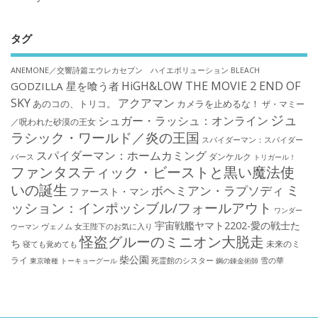
タグ
ANEMONE／交響詩篇エウレカセブン ハイエボリューション
BLEACH
HiGH&LOW THE MOVIE 2 END OF
GODZILLA 星を喰う者
SKY
アクアマン
あのコの、トリコ。
カメラを止めるな！
ザ・マミー
ジュ
シュガー・ラッシュ：オンライン
／呪われた砂漠の王女
ラシック・ワールド／炎の王国
スパイダーマン：スパイダー
スパイダーマン：ホームカミング
ダンケルク
バース
トリガール！
ファンタスティック・ビーストと黒い魔法使
いの誕生
ミ
ボヘミアン・ラプソディ
ファースト・マン
ッション：インポッシブル/フォールアウト
ワンダー
宇宙戦艦ヤマト2202-愛の戦士た
ウーマン
ヴェノム
女王陛下のお気に入り
怪盗グルーのミニオン大脱走
ち
未来のミ
寝ても覚めても
柴公園
ライ
死霊館のシスター
雪の華
東京喰種 トーキョーグール
鋼の錬金術師