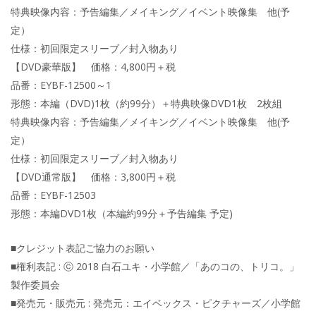
特典映像内容：予告編集／メイキング／イベント映像集 他(予
定）
仕様：初回限定スリーブ／封入物あり
【DVD豪華版】 価格：4,800円＋税
品番：EYBF-12500～1
形態：本編（DVD)1枚（約99分）＋特典映像DVD1枚 2枚組
特典映像内容：予告編集／メイキング／イベント映像集 他(予
定）
仕様：初回限定スリーブ／封入物あり
【DVD通常版】 価格：3,800円＋税
品番：EYBF-12503
形態：本編DVD1枚（本編約99分＋予告編集 予定)
■クレジット表記ご協力のお願い
■権利表記 : ⓒ 2018 白石ユキ・小学館／「あのコの、トリコ。」
製作委員会
■発売元・販売元 : 発売元：エイベックス・ピクチャーズ／小学館