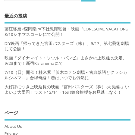
最近の投稿
藤江琢磨×森岡龍P×下社敦郎監督・映画『LONESOME VACATION』
3/10シネマスコーレにて公開！
DIY映画『帰ってきた宮田バスターズ（株）」9/17、第七藝術劇場
にて公開！
映画『ダイナマイト・ソウル・バンビ』まさかの上映延長決定、
9/23まで！新宿K’s cinemaにて
7/10（日）開催！桂米紫『茨木コテン劇場～古典落語とクラシカ
ルシネマ～』合縁奇縁！恋はいつでも偶然に
大好評につき上映延長の映画『宮田バスターズ（株）-大長編-』い
よいよ大団円！ラスト12/14・16の舞台挨拶をお見逃しなく！
ページ
About Us
Privacy