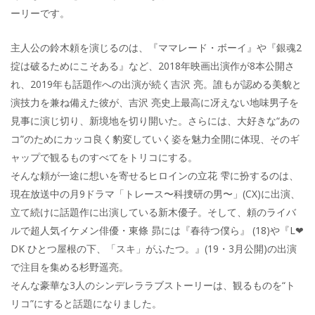
ーリーです。
主人公の鈴木頼を演じるのは、『ママレード・ボーイ』や『銀魂2
掟は破るためにこそある』など、2018年映画出演作が8本公開さ
れ、2019年も話題作への出演が続く吉沢 亮。誰もが認める美貌と
演技力を兼ね備えた彼が、吉沢 亮史上最高に冴えない地味男子を
見事に演じ切り、新境地を切り開いた。さらには、大好きな“あの
コ”のためにカッコ良く豹変していく姿を魅力全開に体現、そのギ
ャップで観るものすべてをトリコにする。
そんな頼が一途に想いを寄せるヒロインの立花 雫に扮するのは、
現在放送中の月9ドラマ「トレース〜科捜研の男〜」(CX)に出演、
立て続けに話題作に出演している新木優子。そして、頼のライバ
ルで超人気イケメン俳優・東條 昴には『春待つ僕ら』 (18)や『L❤︎
DK ひとつ屋根の下、「スキ」がふたつ。』(19・3月公開)の出演
で注目を集める杉野遥亮。
そんな豪華な3人のシンデレララブストーリーは、観るものを“ト
リコ”にすると話題になりました。