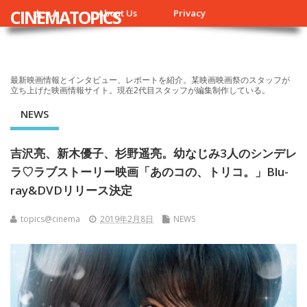
CINEMATOPICS
ホーム
About Us
Privacy
最新映画情報とインタビュー、レポートを紹介。某映画映画祭のスタッフが
立ち上げた映画情報サイト。現在2代目スタッフが編集制作している。
NEWS
吉沢亮、新木優子、杉野遥亮。幼なじみ3人のシンデレ
ラ♡ラブストーリー映画「あのコの、トリコ。」Blu-
ray&DVDリリース決定
topics@cinema
2019年2月8日
NEWS