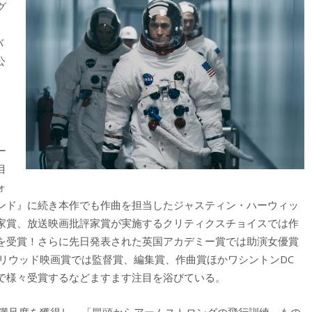
グ
バ
公
、
、
ー
目
ォ
ンド』に続き本作でも作曲を担当したジャスティン・ハーウィッ
家賞、放送映画批評家賞が実施するクリティクスチョイスでは作
を受賞！さらに先日発表された英国アカデミー賞では助演女優賞
リウッド映画賞では監督賞、編集賞、作曲賞ほかワシントンDC
で様々受賞するなどますます注目を浴びている。