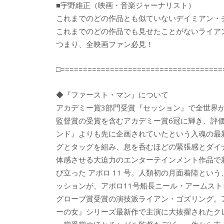
■宇野維正（映画・音楽ジャーナリスト）
これまでのどの作品とも似ていないデイミアン・
これまでのどの作品でも見せたことがないライア
つまり、全映画ファン必見！
□====================================
◆『ファースト・マン』について
アカデミー賞3部門受賞『セッション』で全世界
監督賞の受賞を含むアカデミー賞6冠に輝き、評
ンド』よりも先に企画されていたという入魂の最
グとタッグを組み、息を呑むほどの緊張感とダイ
体感させる大迫力のエンターテインメント作品で
び立った アポロ 11 号。人類初の月面着陸と
ッションが、アポロ11号船長ニール・アームス
グローブ賞受賞の演技派ライアン・ゴズリング。
ーの女』シリーズ最新作で主演に大抜擢されたク