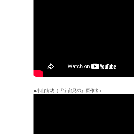
■小山宙哉（『宇宙兄弟』原作者）