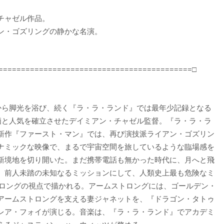
チャゼル作品。
ン・ゴズリングの静かな名演。
===========================================□
から脚光を浴び、続く『ラ・ラ・ランド』では最年少記録となる
価と人気を確立させたデイミアン・チャゼル監督。『ラ・ラ・ラ
新作『ファースト・マン』では、再び演技派ライアン・ゴズリン
ナミックな映像で、まるで宇宙空間を旅しているような臨場感を
新境地を切り開いた。まだ携帯電話も無かった時代に、月へと飛
いう、前人未踏の未知なるミッションにして、人類史上最も危険なミ
トロングの視点で描かれる。アームストロングには、ゴールデン・
アームストロングを支える妻ジャネットを、『ドラゴン・タトゥ
レア・フォイが演じる。音楽は、『ラ・ラ・ランド』でアカデミ