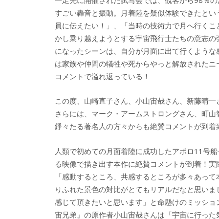
一足先に開催された試写会では、観客から98％
すごい轟音と振動。月着陸を疑似体験できたとい
員に伝えたい！」、「当時の技術力で月へ行くこ
かし乗り越えようとする宇宙飛行士たちの意志の
になったシーンは、自分が月面に出て行くような
は家族や仲間の犠牲や死からやっと解放されたニ
コメントで溢れ返っている！
この度、山崎直子さん、小山宙哉さん、新藤晴一
さらには、マーク・アームストロングさん、町山
錚々たる著名人の方々からも絶賛コメントが到着
人類で初めての月面着陸に成功したアポロ11号
る映像で描き出す本作に絶賛コメントが到着！実
「感動するところ、共感するところが多々あって
りふれた景色の対比がとてもリアルだなと思いま
感じて頂きたいと思います」と命懸けのミッショ
宙兄弟』の原作者小山宙哉さんは「宇宙に行った