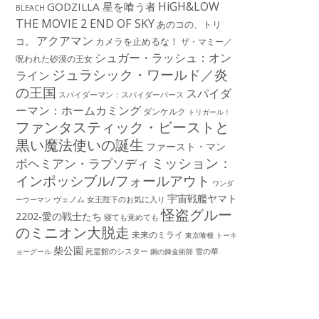
HiGH&LOW
GODZILLA 星を喰う者
BLEACH
THE MOVIE 2 END OF SKY
あのコの、トリ
アクアマン
コ。
カメラを止めるな！
ザ・マミー／
シュガー・ラッシュ：オン
呪われた砂漠の王女
ジュラシック・ワールド／炎
ライン
の王国
スパイダ
スパイダーマン：スパイダーバース
ーマン：ホームカミング
ダンケルク
トリガール！
ファンタスティック・ビーストと
黒い魔法使いの誕生
ファースト・マン
ミッション：
ボヘミアン・ラプソディ
インポッシブル/フォールアウト
ワンダ
宇宙戦艦ヤマト
ーウーマン
ヴェノム
女王陛下のお気に入り
怪盗グルー
2202-愛の戦士たち
寝ても覚めても
のミニオン大脱走
未来のミライ
東京喰種 トーキ
柴公園
死霊館のシスター
雪の華
ョーグール
鋼の錬金術師