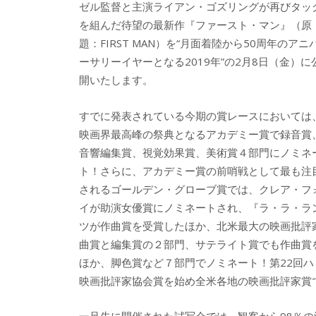
ゼル監督と主演ライアン・ゴズリングが再びタッ
を組んだ待望の最新作『ファースト・マン』（原
題：FIRST MAN）を“月面着陸から50周年のアニ
ーサリーイヤーとなる2019年”の2月8日（金）に
開いたします。
すでに発表されている今期の賞レースにおいては
映画界最高峰の祭典となるアカデミー賞で録音賞
音響編集賞、視覚効果賞、美術賞４部門にノミネ
ト！さらに、アカデミー賞の前哨戦として最も注
されるゴールデン・グローブ賞では、クレア・フ
イが助演女優賞にノミネートされ、『ラ・ラ・ラ
ツが作曲賞を受賞したほか、北米最大の映画批評
曲賞と編集賞の２部門、サテライト賞でも作曲賞
ほか、脚色賞など７部門でノミネート！第22回ハ
映画批評家協会賞を始め全米各地の映画批評家賞