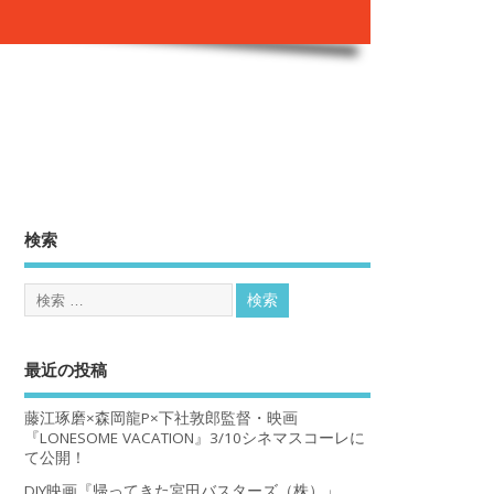
。
検索
最近の投稿
藤江琢磨×森岡龍P×下社敦郎監督・映画
『LONESOME VACATION』3/10シネマスコーレに
て公開！
DIY映画『帰ってきた宮田バスターズ（株）」