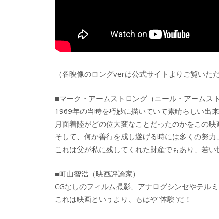
（各映像のロングverは公式サイトよりご覧いた
■マーク・アームストロング（ニール・アームス
1969年の当時を巧妙に描いていて素晴らしい出
月面着陸がどの位大変なことだったのかをこの映
そして、何か善行を成し遂げる時には多くの努力
これは父が私に残してくれた財産でもあり、若い
■町山智浩（映画評論家）
CGなしのフィルム撮影、アナログシンセやテルミ
これは映画というより、もはや“体験“だ！