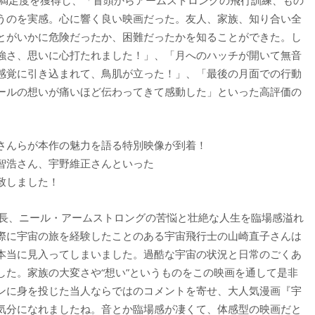
の満足度を獲得し、「冒頭からアームストロングの飛行訓練、もの
うのを実感。心に響く良い映画だった。友人、家族、知り合い全
とがいかに危険だったか、困難だったかを知ることができた。し
強さ、思いに心打たれました！」、「月へのハッチが開いて無音
感覚に引き込まれて、鳥肌が立った！」、「最後の月面での行動
ールの想いが痛いほど伝わってきて感動した」といった高評価の
さんらが本作の魅力を語る特別映像が到着！
智浩さん、宇野維正さんといった
致しました！
船長、ニール・アームストロングの苦悩と壮絶な人生を臨場感溢れ
際に宇宙の旅を経験したことのある宇宙飛行士の山崎直子さんは
本当に見入ってしまいました。過酷な宇宙の状況と日常のごくあ
した。家族の大変さや“想い”というものをこの映画を通して是非
ンに身を投じた当人ならではのコメントを寄せ、大人気漫画『宇
気分になれましたね。音とか臨場感が凄くて、体感型の映画だと