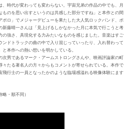
は、時代が変わっても変わらない。宇宙兄弟の作品の中でも、月
なものを思い出すというのは共感した部分ですね」と本作との間
アポロ」でメジャーデビューを果たした大人気ロックバンド、ポ
の新藤晴一さんは「見上げるしかなかった月に本気で行こうと考
力の強さ、具現化する力みたいなものを感じました。音楽はすご
ウンドトラックの曲の中で入り混じっていったり、入れ替わって
」と本作への熱い想いを明かしている。
の次男であるマーク・アームストロングさんや、映画評論家の町
錚々たる著名人の方々からもコメントが寄せられている。本作で
宙飛行士の一員となったかのような臨場感溢れる映像体験にます
称略・順不同）