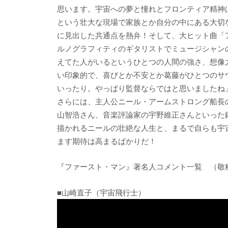
思います。宇宙への夢と憧れとフロンティア精神
という壮大な現場で家族とか自分の中にある大切
に見出した共通点を熱弁！そして、大ヒット曲「
ルノグラフィティのギタリストでミュージシャン
えてた人がいるというひとつの人間の強さ、想像
い印象的で、喜びとか不安とか葛藤がひとつのサ
いったり。やっぱり監督ならではと思いましたね
さらには、主人公ニール・アームストロング船長
山智浩さん、音楽評論家の宇野維正さんといった
描かれるニールの壮絶な人生と、まるで自らも宇
ます期待は高まるばかりだ！
『ファースト・マン』著名人コメント一覧 （敬
■山崎直子（宇宙飛行士）