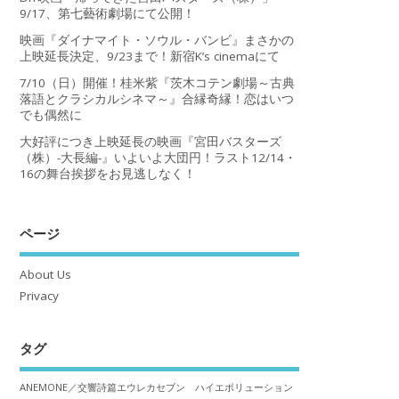
9/17、第七藝術劇場にて公開！
映画『ダイナマイト・ソウル・バンビ』まさかの
上映延長決定、9/23まで！新宿K’s cinemaにて
7/10（日）開催！桂米紫『茨木コテン劇場～古典
落語とクラシカルシネマ～』合縁奇縁！恋はいつ
でも偶然に
大好評につき上映延長の映画『宮田バスターズ
（株）-大長編-』いよいよ大団円！ラスト12/14・
16の舞台挨拶をお見逃しなく！
ページ
About Us
Privacy
タグ
ANEMONE／交響詩篇エウレカセブン ハイエボリューション