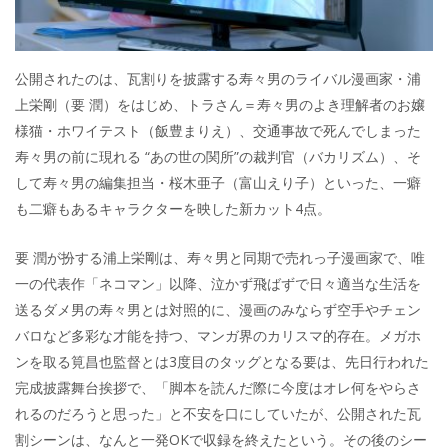
公開されたのは、瓦割りを披露する寿々男のライバル漫画家・浦
上栄剛（要 潤）をはじめ、トラさん＝寿々男のよき理解者のお嬢
様猫・ホワイテスト（飯豊まりえ）、交通事故で死んでしまった
寿々男の前に現れる “あの世の関所”の裁判官（バカリズム）、そ
して寿々男の編集担当・桜木亜子（富山えり子）といった、一癖
も二癖もあるキャラクターを映した新カット4点。
要 潤が扮する浦上栄剛は、寿々男と同期で売れっ子漫画家で、唯
一の代表作「ネコマン」以降、泣かず飛ばずで日々適当な生活を
送るダメ男の寿々男とは対照的に、漫画のみならず空手やチェン
バロなど多彩な才能を持つ、マンガ界のカリスマ的存在。メガホ
ンを取る筧昌也監督とは3度目のタッグとなる要は、先日行われた
完成披露舞台挨拶で、「脚本を読んだ際に今度はオレ何をやらさ
れるのだろうと思った」と不安を口にしていたが、公開された瓦
割シーンは、なんと一発OKで収録を終えたという。その後のシー