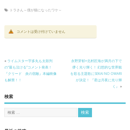
トラさん～僕が猫になったワケ～
コメントは受け付けていません
«
ライムスター宇多丸も太鼓判
永野芽郁×北村匠海が満月の下で
の“最も泣ける”コメント発表！
儚く光り輝く！ 幻想的な世界観
『クリード 炎の宿敵』本編映像
を彩る主題歌にSEKAI NO OWARI
も解禁！！
が決定！ 『君は月夜に光り輝
く』
»
検索