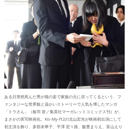
ある日突然死んだ男が猫の姿で家族の元に戻ってくるという、フ
ァンタジーな世界観と温かいストーリーで人気を博したマンガ
「トラさん」（板羽 皆／集英社マーガレットコミックス刊）が、
まさかの実写映画化。Kis-My-Ft2の北山宏光が映画初出演にして
初主演を飾り、多部未華子、平澤 宏々路、飯豊まりえ、富山えり