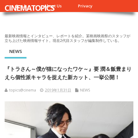
CINEMATOPICS
ホーム
About Us
Privacy
最新映画情報とインタビュー、レポートを紹介。某映画映画祭のスタッフが
立ち上げた映画情報サイト。現在2代目スタッフが編集制作している。
NEWS
『トラさん～僕が猫になったワケ～』要 潤＆飯豊まり
えら個性派キャラを捉えた新カット、一挙公開！
topics@cinema
2019年1月31日
NEWS