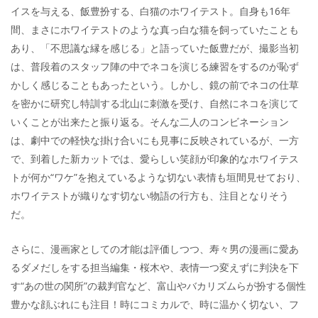
イスを与える、飯豊扮する、白猫のホワイテスト。自身も16年
間、まさにホワイテストのような真っ白な猫を飼っていたことも
あり、「不思議な縁を感じる」と語っていた飯豊だが、撮影当初
は、普段着のスタッフ陣の中でネコを演じる練習をするのが恥ず
かしく感じることもあったという。しかし、鏡の前でネコの仕草
を密かに研究し特訓する北山に刺激を受け、自然にネコを演じて
いくことが出来たと振り返る。そんな二人のコンビネーション
は、劇中での軽快な掛け合いにも見事に反映されているが、一方
で、到着した新カットでは、愛らしい笑顔が印象的なホワイテス
トが何か“ワケ”を抱えているような切ない表情も垣間見せており、
ホワイテストが織りなす切ない物語の行方も、注目となりそう
だ。
さらに、漫画家としての才能は評価しつつ、寿々男の漫画に愛あ
るダメだしをする担当編集・桜木や、表情一つ変えずに判決を下
す“あの世の関所”の裁判官など、富山やバカリズムらが扮する個性
豊かな顔ぶれにも注目！時にコミカルで、時に温かく切ない、フ