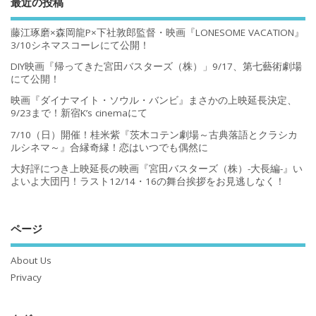
最近の投稿
藤江琢磨×森岡龍P×下社敦郎監督・映画『LONESOME VACATION』
3/10シネマスコーレにて公開！
DIY映画『帰ってきた宮田バスターズ（株）」9/17、第七藝術劇場
にて公開！
映画『ダイナマイト・ソウル・バンビ』まさかの上映延長決定、
9/23まで！新宿K’s cinemaにて
7/10（日）開催！桂米紫『茨木コテン劇場～古典落語とクラシカ
ルシネマ～』合縁奇縁！恋はいつでも偶然に
大好評につき上映延長の映画『宮田バスターズ（株）-大長編-』い
よいよ大団円！ラスト12/14・16の舞台挨拶をお見逃しなく！
ページ
About Us
Privacy