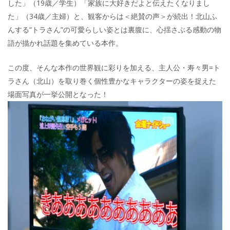
した」（19歳／学生）「家族に大好きだよと伝えたくなりまし
た」（34歳／主婦）と、観客からは＜絶賛の声＞が続出！北山ふ
んする“トラさん”の可愛らしい姿とは裏腹に、心揺さぶる感動の物
語が描かれ話題を集めている本作。
この度、そんな本作の世界観に彩りを加える、主人公・寿々男=ト
ラさん（北山）を取り巻く個性豊かなキャラクターの姿を捉えた
場面写真が一挙公開となった！