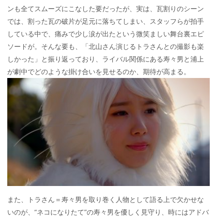
ンも全てスムーズにこなした要だったが、実は、瓦割りのシーン
では、割った瓦の破片が足元に落ちてしまい、スタッフらが拍手
している中で、痛みで少し涙が出たという微笑ましい舞台裏エピ
ソードが。そんな要も、「北山さん演じるトラさんとの撮影も楽
しかった」と振り返っており、ライバル関係にある寿々男と浦上
が劇中でどのような掛け合いを見せるのか、期待が高まる。
また、トラさん＝寿々男を取り巻く人物として語る上で欠かせな
いのが、“ネコになりたて”の寿々男を優しく見守り、時にはアドバ