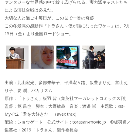
ァンタジーな世界感の中で繰り広げられる、実力派キャストたち
による演技合戦は必見だ。
大切な人と過ごす毎日が、この世で一番の奇跡
この冬最高の感動作『トラさん～僕が猫になったワケ～』は、2月
15日（金）より全国ロードショー。
出演：北山宏光、多部未華子、平澤宏々路、飯豊まりえ、富山え
り子、要 潤、バカリズム
原作：「トラさん」板羽 皆（集英社マーガレットコミックス刊）
監督：筧 昌也 脚本：大野敏哉 音楽：渡邊 崇 主題歌：Kis-
My-Ft2「君を大好きだ」（avex trax）
配給：ショウゲート 公式サイト：torasan-movie.jp ©板羽皆／
集英社・2019「トラさん」製作委員会