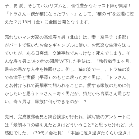
子、要 潤、そしてバカリズムと、個性豊かなキャスト陣が集結！
『トラさん～僕が猫になったワケ～』として、“猫の日”を翌週に控
えた２月15日（金）に全国公開となります。
売れないマンガ家の高畑寿々男（北山）は、妻・奈津子（多部）
がパートで稼いだお金をギャンブルに使い、お気楽な生活を送っ
ていたが、ある日突然、交通事故であっけなく死んでしまう。そ
んな寿々男に“あの世の関所”が下した判決は、「執行猶予１ヶ月、
過去の愚かな人生を挽回せよ。但し、猫の姿でー」。トラ猫の姿
で奈津子と実優（平澤）のもとに戻った寿々男は、「トラさん」
と名付けられて高畑家で飼われることに。愛する家族のために何
かしたいと思うトラさん＝寿々男だが、猫だから言葉さえ通じな
い。寿々男は、家族に何ができるのか―？
先日、完成披露会見と舞台挨拶が行われ、試写後のアンケートに
は「最初ネコの姿を見たときはどういうこと?!と思ったけれど、大
感動でした」（30代／会社員）「本当に泣き過ぎたくらい泣きま