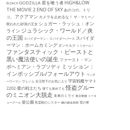
HiGH&LOW
GODZILLA 星を喰う者
BLEACH
THE MOVIE 2 END OF SKY
あのコの、トリ
アクアマン
コ。
カメラを止めるな！
ザ・マミー／
シュガー・ラッシュ：オン
呪われた砂漠の王女
ジュラシック・ワールド／炎
ライン
の王国
スパイダ
スパイダーマン：スパイダーバース
ーマン：ホームカミング
ダンケルク
トリガール！
ファンタスティック・ビーストと
黒い魔法使いの誕生
ファースト・マン
ミッション：
ボヘミアン・ラプソディ
インポッシブル/フォールアウト
ワンダ
宇宙戦艦ヤマト
ーウーマン
ヴェノム
女王陛下のお気に入り
怪盗グルー
2202-愛の戦士たち
寝ても覚めても
のミニオン大脱走
未来のミライ
東京喰種 トーキ
柴公園
死霊館のシスター
雪の華
ョーグール
鋼の錬金術師