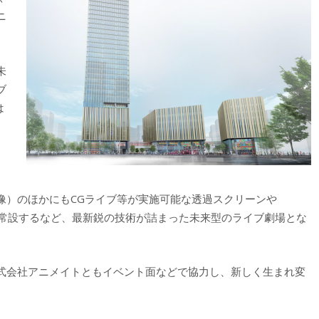
ニ
未
ブ
は
、
像）のほかにもCGライブ等が実施可能な透過スクリーンや
備を常設するなど、最新鋭の技術が詰まった未来型のライブ劇場とな
式会社アニメイトともイベント面などで協力し、新しく生まれ変