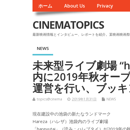
ホーム
About Us
Privacy
CINEMATOPICS
最新映画情報とインタビュー、レポートを紹介。某映画映画祭
NEWS
未来型ライブ劇場 “har
内に2019年秋オー
運営を行い、ブッキ
topics@cinema
2019年1月31日
NEWS
現在建設中の池袋の新たなランドマーク
Hareza（ハレザ）池袋内のライブ劇場
「harevutai」（読み：ハレブタイ）が2019年の