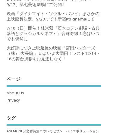
9/17、第七藝術劇場にて公開！
映画『ダイナマイト・ソウル・バンビ』まさかの
上映延長決定、9/23まで！新宿K’s cinemaにて
7/10（日）開催！桂米紫『茨木コテン劇場～古典
落語とクラシカルシネマ～』合縁奇縁！恋はいつ
でも偶然に
大好評につき上映延長の映画『宮田バスターズ
（株）-大長編-』いよいよ大団円！ラスト12/14・
16の舞台挨拶をお見逃しなく！
ページ
About Us
Privacy
タグ
ANEMONE／交響詩篇エウレカセブン ハイエボリューション