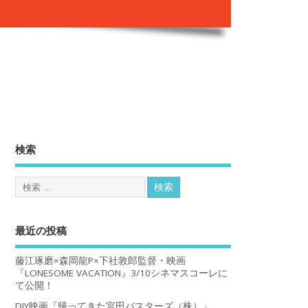
。
検索
最近の投稿
藤江琢磨×森岡龍P×下社敦郎監督・映画
『LONESOME VACATION』3/10シネマスコーレに
て公開！
DIY映画『帰ってきた宮田バスターズ（株）」