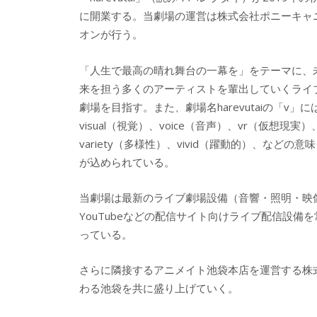
に開業する。当劇場の運営は株式会社ポニーキャ
オンが行う。
「人生で最高の晴れ舞台の一幕を」をテーマに、
来を担う多くのアーティストを輩出していくライ
劇場を目指す。また、劇場名harevutaiの「v」に
visual（視覚）、voice（音声）、vr（仮想現実）
variety（多様性）、vivid（躍動的）、などの意味
が込められている。
当劇場は最新のライブ劇場設備（音響・照明・映
YouTubeなどの配信サイト向けライブ配信設
っている。
さらに隣接するアニメイト池袋本店を運営する株
わる池袋を共に盛り上げていく。