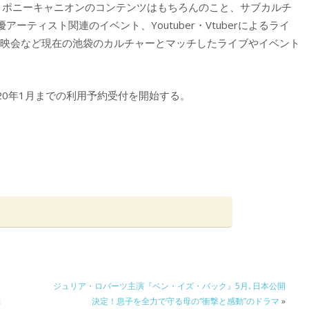
定。ポニーキャニオンのコンテンツはもちろんのこと、サブカルチ
ティスト関連のイベント、Youtuber・Vtuberによるライ
上映会など現在の池袋のカルチャーとマッチしたライブやイベント
20年1月までの利用予約受付を開始する。
ジュリア・ロバーツ主演『ベン・イズ・バック』5月､日本公開
光
決定！息子を全力で守る母の“衝撃と感動”のドラマ
»