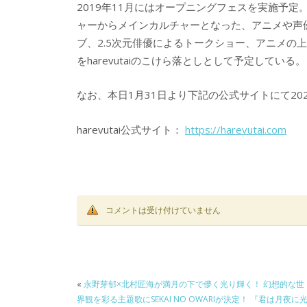
2019年11月にはオープニングフェスを実施予
ャーからメインカルチャーとなった、アニメや声優アー
ブ、2.5次元俳優によるトークショー、アニメの
をharevutaiのこけら落としとして予定している。
なお、本日1月31日より下記の公式サイトにて20
harevutai公式サイト：
https://harevutai.com
コメントは受け付けていません
«
永野芽郁×北村匠海が満月の下で儚く光り輝く！ 幻想的な世
界観を彩る主題歌にSEKAI NO OWARIが決定！ 『君は月夜に