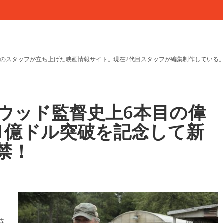
のスタッフが立ち上げた映画情報サイト。現在2代目スタッフが編集制作している
ウッド監督史上6本目の偉
1億ドル突破を記念して新
禁！
特