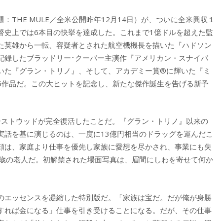
THE MULE／全米公開昨年12月14日）が、ついに全米興収１
督史上では6本目の快挙を達成した。これまで1億ドルを超えた監
た英雄から一転、容疑者とされた航空機機長を描いた『ハドソン
記録したブラッドリー･クーパー主演作『アメリカン・スナイパ
いた『グラン・トリノ』、そして、アカデミー賞®に輝いた『ミ
5作品だ。この大ヒットを記念し、新たな傑作誕生を告げる新予
ーストウッドが完全復活したことだ。『グラン・トリノ』以来の
実話を基に演じるのは、一度に13億円相当のドラッグを運んだこ
顔は、家庭より仕事を優先し家族に愛想を尽かされ、事業にも失
0歳の老人だ。初解禁された場面写真は、眉間にしわを寄せて何か
のエッセンスを凝縮した特別版だ。「家族は宝だ。だが俺が身勝
すれば金になる」仕事を引き受けることになる。だが、その仕事