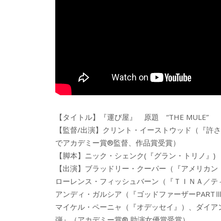
【タイトル】『運び屋』 原題 “THE MULE”
【監督/出演】クリント・イーストウッド（『許され
でアカデミー賞®監督、作品賞受賞）
【脚本】ニック・シェンク(『グラン・トリノ』)
【出演】ブラッドリー・クーパー（『アメリカン
ローレンス・フィッシュバーン（『ＴＩＮＡ／テ
アンディ・ガルシア（『ゴッドファーザーPART
マイケル・ペーニャ（『オデッセイ』）、ダイア
弾』（アカデミー賞® 助演女優賞受賞）