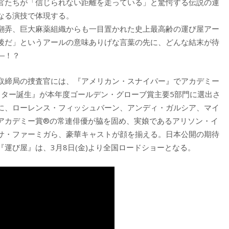
官たちが「信じられない距離を走っている」と驚愕する伝説の運
なる演技で体現する。
翻弄、巨大麻薬組織からも一目置かれた史上最高齢の運び屋アー
後だ」というアールの意味ありげな言葉の先に、どんな結末が待
―！？
取締局の捜査官には、『アメリカン・スナイパー』でアカデミー
スター誕生』が本年度ゴールデン・グローブ賞主要5部門に選出さ
に、ローレンス・フィッシュバーン、アンディ・ガルシア、マイ
アカデミー賞®の常連俳優が脇を固め、実娘であるアリソン・イ
サ・ファーミガら、豪華キャストが顔を揃える。日本公開の期待
運び屋』は、3月8日(金)より全国ロードショーとなる。