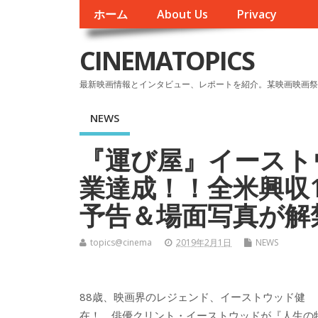
ホーム
About Us
Privacy
CINEMATOPICS
最新映画情報とインタビュー、レポートを紹介。某映画映画祭
NEWS
『運び屋』イースト
業達成！！全米興収
予告＆場面写真が解
topics@cinema
2019年2月1日
NEWS
88歳、映画界のレジェンド、イーストウッド健
在！ 俳優クリント・イーストウッドが『人生の