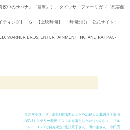
真夜中のサバナ』『目撃』）、タイッサ・ファーミガ（『死霊館
ティング】 G 【上映時間】 1時間56分 公式サイト：
TED, WARNER BROS. ENTERTAINMENT INC. AND RATPAC-
全スマホユーザー必見! 劇場大ヒットを記録した北川景子主演
のSNSミステリー映画『スマホを落としただけなのに』、ブル
ーレイ・DVDで発売決定! 北川景子さん、田中圭さん、中田秀