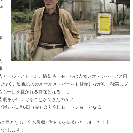
き
優
実
の
事
人アール・ストーン。撮影時、モデルの人物レオ・シャープと同
けでなく、監視役のカルテルメンバーをも翻弄しながら、確実にブ
らも一目を置かれる存在となる……。
査網をかいくぐることができたのか？
び屋』が3月8日（金）より全国ロードショーとなる。
6本目となる、全米興収1億ドルを突破いたしました！】
いたします！