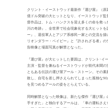
クリント・イーストウッド最新作『運び屋』（原題：
億ドル突破の大ヒットとなり、イーストウッド監
督作品は、トム・ハンクスを迎え多くの命を救っ
川の奇跡』、全世界で社会現象化する大ヒットを
ー』、退役軍人とアジア系移民一家との交流を描
リオンダラー・ベイビー』と『許されざる者』の
告映像と場面写真が解禁となった。
『運び屋』が大ヒットした要因は、クリント･イ
主演・監督を兼ねるイーストウッドが前代未聞の
ともある伝説の運び屋アール・ストーン。その素
敗し、自宅を差し押さえられてしまった孤独な9
を見つめるアールの姿をとらえている。
同時解禁となった映像は、新たな傑作『運び屋』
手すぎた」と独白するアールは、「車の運転さえ