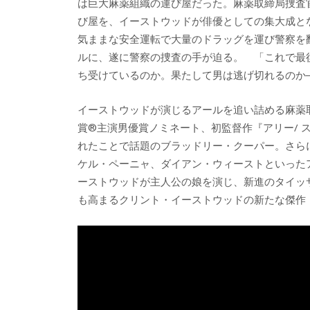
は巨大麻薬組織の運び屋だった。麻薬取締局捜査
び屋を、イーストウッドが俳優としての集大成と
気ままな安全運転で大量のドラッグを運び警察を
ルに、遂に警察の捜査の手が迫る。 「これで最
ち受けているのか。果たして男は逃げ切れるのか
イーストウッドが演じるアールを追い詰める麻薬
賞®主演男優賞ノミネート、初監督作『アリー/ 
れたことで話題のブラッドリー・クーパー。さら
ケル・ペーニャ、ダイアン・ウィーストといった
ーストウッドが主人公の娘を演じ、新進のタイッ
も高まるクリント・イーストウッドの新たな傑作『