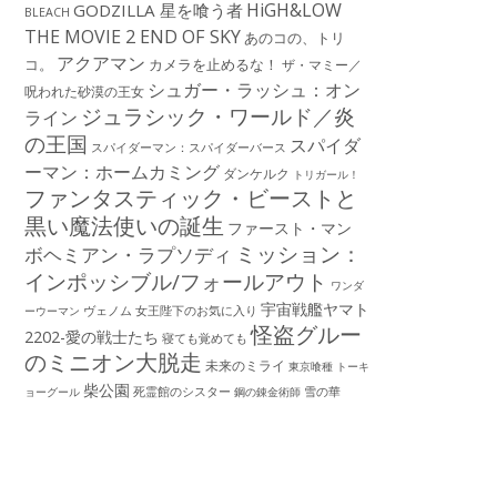
HiGH&LOW
GODZILLA 星を喰う者
BLEACH
THE MOVIE 2 END OF SKY
あのコの、トリ
アクアマン
コ。
カメラを止めるな！
ザ・マミー／
シュガー・ラッシュ：オン
呪われた砂漠の王女
ジュラシック・ワールド／炎
ライン
の王国
スパイダ
スパイダーマン：スパイダーバース
ーマン：ホームカミング
ダンケルク
トリガール！
ファンタスティック・ビーストと
黒い魔法使いの誕生
ファースト・マン
ミッション：
ボヘミアン・ラプソディ
インポッシブル/フォールアウト
ワンダ
宇宙戦艦ヤマト
ーウーマン
ヴェノム
女王陛下のお気に入り
怪盗グルー
2202-愛の戦士たち
寝ても覚めても
のミニオン大脱走
未来のミライ
東京喰種 トーキ
柴公園
死霊館のシスター
雪の華
ョーグール
鋼の錬金術師