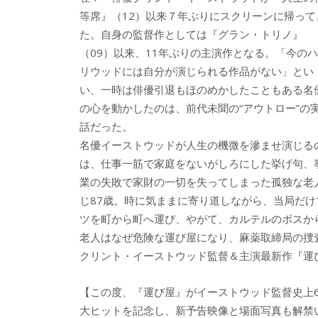
等席』（12）以来７年ぶりにスクリーンに帰って
た。自身の監督作としては『グラン・トリノ』
（09）以来、11年ぶりの主演作となる。「今のハ
リウッドには自分が演じられる作品がない」とい
い、一時は俳優引退もほのめかしたこともある名
の心を動かしたのは、前代未聞の“アウトロー”の
話だった。
名優イーストウッドが人生の機微を滲ませ演じる
は、仕事一筋で家庭をないがしろにした挙げ句、
業の失敗で家財の一切を失ってしまった孤独な老
じ87歳。時に気ままに寄り道しながら、当局だ
ツを町から町へ運び、やがて、カルテルのボスか
老人はなぜ危険な運び屋になり、麻薬取締局の捜
クリント・イーストウッド監督＆主演最新作『運
【この度、『運び屋』がイーストウッド監督史上
大ヒットを記念し、新予告映像と場面写真も解禁