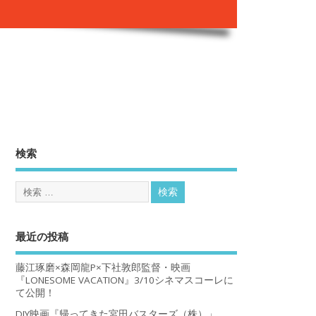
。
検索
最近の投稿
藤江琢磨×森岡龍P×下社敦郎監督・映画
『LONESOME VACATION』3/10シネマスコーレに
て公開！
DIY映画『帰ってきた宮田バスターズ（株）」