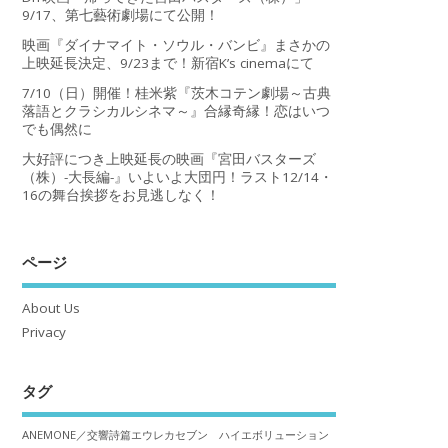
9/17、第七藝術劇場にて公開！
映画『ダイナマイト・ソウル・バンビ』まさかの
上映延長決定、9/23まで！新宿K’s cinemaにて
7/10（日）開催！桂米紫『茨木コテン劇場～古典
落語とクラシカルシネマ～』合縁奇縁！恋はいつ
でも偶然に
大好評につき上映延長の映画『宮田バスターズ
（株）-大長編-』いよいよ大団円！ラスト12/14・
16の舞台挨拶をお見逃しなく！
ページ
About Us
Privacy
タグ
ANEMONE／交響詩篇エウレカセブン ハイエボリューション