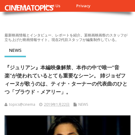
CINEMATOPICS
ホーム
About Us
Privacy
最新映画情報とインタビュー、レポートを紹介。某映画映画祭のスタッフが
立ち上げた映画情報サイト。現在2代目スタッフが編集制作している。
NEWS
『ジュリアン』本編映像解禁、本作の中で唯一”音
楽”が使われているとても重要なシーン。 姉ジョゼフ
ィーヌが歌うのは、ティナ・ターナーの代表曲のひと
つ「プラウド・メアリー」。
topics@cinema
2019年1月22日
NEWS