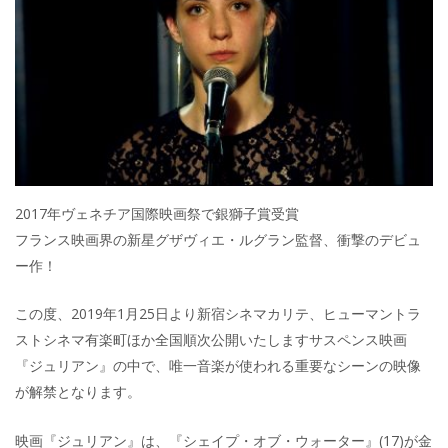
2017年ヴェネチア国際映画祭で銀獅子賞受賞
フランス映画界の新星グザヴィエ・ルグラン監督、衝撃のデビュ
ー作！
この度、2019年1月25日より新宿シネマカリテ、ヒューマントラ
ストシネマ有楽町ほか全国順次公開いたしますサスペンス映画
『ジュリアン』の中で、唯一音楽が使われる重要なシーンの映像
が解禁となります。
映画『ジュリアン』は、『シェイプ・オブ・ウォーター』(17)が金