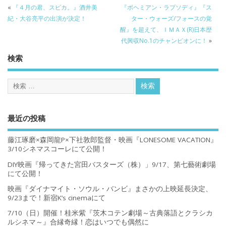
«
『４月の君、スピカ。』酒井美
『ボヘミアン・ラプソディ』『ス
紀・大谷亮平の出演が決定！
ター・ウォーズ/フォースの覚
醒』を超えて、ＩＭＡＸ(R)日本歴
代興収No.1のチャンピオンに！
»
検索
最近の投稿
藤江琢磨×森岡龍P×下社敦郎監督・映画『LONESOME VACATION』
3/10シネマスコーレにて公開！
DIY映画『帰ってきた宮田バスターズ（株）」9/17、第七藝術劇場
にて公開！
映画『ダイナマイト・ソウル・バンビ』まさかの上映延長決定、
9/23まで！新宿K’s cinemaにて
7/10（日）開催！桂米紫『茨木コテン劇場～古典落語とクラシカ
ルシネマ～』合縁奇縁！恋はいつでも偶然に