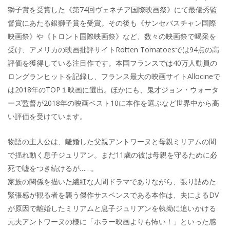
獅子賞を受賞した《第74回ヴェネチア国際映画祭》にて最優秀監
督賞にあたる銀獅子賞を受賞。その後も《サンセバスチャン国際
映画祭》や《トロント国際映画祭》など、数々の映画祭で喝采を
受け、アメリカの映画批評サイトRotten Tomatoesでは94点の高
評価を獲得している注目作です。本国フランスでは40万人動員の
ロングランヒットを記録し、フランス最大の映画サイトAllocineで
は2018年のTOP１映画に選出。ほかにも、鬼才ジョン・ウォータ
ーズ監督が2018年の映画ベスト10に本作を選ぶなど世界中から高
い評価を受けています。
物語の主人公は、離婚した父親アントワーヌと母親ミリアムの間
で揺れ動く息子ジュリアン。まだ11歳の彼は母親を守るために必
死で嘘をつき続けるが……。
家族の関係を描いた繊細な人間ドラマでありながら、張り詰めた
緊張感が観る者を襲う傑作サスペンスである本作は、夫によるDV
が原因で離婚したミリアムと息子ジュリアンを執拗に追いかける
元夫アントワーヌの様に「ホラー映画よりも怖い！」といった感