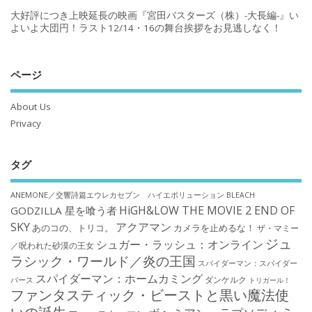
大好評につき上映延長の映画『宮田バスターズ（株）-大長編-』い
よいよ大団円！ラスト12/14・16の舞台挨拶をお見逃しなく！
ページ
About Us
Privacy
タグ
ANEMONE／交響詩篇エウレカセブン ハイエボリューション
BLEACH
HiGH&LOW THE MOVIE 2 END OF
GODZILLA 星を喰う者
SKY
アクアマン
あのコの、トリコ。
カメラを止めるな！
ザ・マミー
ジュ
シュガー・ラッシュ：オンライン
／呪われた砂漠の王女
ラシック・ワールド／炎の王国
スパイダーマン：スパイダー
スパイダーマン：ホームカミング
ダンケルク
バース
トリガール！
ファンタスティック・ビーストと黒い魔法使