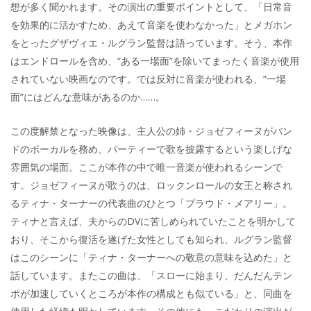
想が多く聞かれます。その演出の重要ポイントとして、「日常音
を効果的に活かすため、あえて音楽を使わなかった」とメガホン
をとったグザヴィエ・ルグラン監督は語っています。そう、本作
はエンドロールを含め、“ある一場面”を除いてまったく音楽が使用
されていない映画なのです。では反対に音楽が使われる、“一場
面”にはどんな意味があるのか……。
この度解禁となった映像は、主人公の姉・ジョゼフィーヌがバン
ドのボーカルを務め、パーティーで歌を披露するという楽しげな
雰囲気の場面。ここが本作の中で唯一音楽が使われるシーンで
す。ジョゼフィーヌが歌うのは、ロックンロールの女王と称され
るティナ・ターナーの代表曲のひとつ「プラウド・メアリー」。
ティナと言えば、夫からのDVに苦しめられていたことを明かして
おり、そこから復活を遂げた女性としても知られ、ルグラン監督
はこのシーンに「ティナ・ターナーへの敬意の意味を込めた」と
話しています。またこの曲は、「スローに始まり、だんだんテン
ポが加速していくところが本作の構成とも似ている」と、同曲を