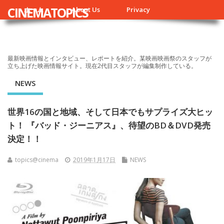
CINEMATOPICS
ホーム
About Us
Privacy
最新映画情報とインタビュー、レポートを紹介。某映画映画祭のスタッフが
立ち上げた映画情報サイト。現在2代目スタッフが編集制作している。
NEWS
世界16の国と地域、そして日本でもサプライズ大ヒッ
ト！ 『バッド・ジーニアス』、待望のBD＆DVD発売
決定！！
topics@cinema
2019年1月17日
NEWS