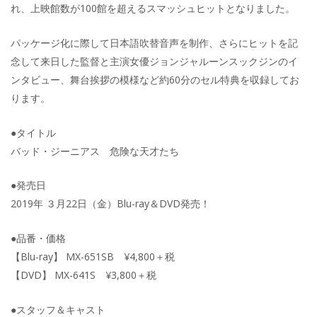
れ、上映館数が100館を超えるスマッシュヒットとなりました。
パッケージ化に際して日本語吹替音声を制作、さらにヒットを記
念して来日した監督と主演女優ジョンジャルーンスックジンのイ
ンタビュー、舞台挨拶の模様など約60分のセル特典を収録してお
ります。
●タイトル
バッド・ジーニアス 危険な天才たち
●発売日
2019年 ３月22日（金）Blu-ray＆DVD発売！
●品番・価格
【Blu-ray】 MX-651SB ¥4,800＋税
【DVD】 MX-641S ¥3,800＋税
●スタッフ＆キャスト