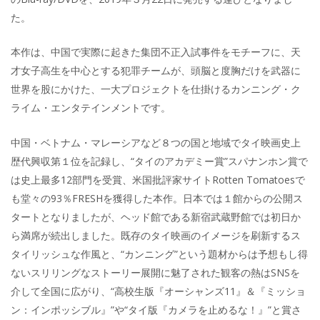
た。
本作は、中国で実際に起きた集団不正入試事件をモチーフに、天
才女子高生を中心とする犯罪チームが、頭脳と度胸だけを武器に
世界を股にかけた、一大プロジェクトを仕掛けるカンニング・ク
ライム・エンタテインメントです。
中国・ベトナム・マレーシアなど８つの国と地域でタイ映画史上
歴代興収第１位を記録し、“タイのアカデミー賞”スパナンホン賞で
は史上最多12部門を受賞、米国批評家サイトRotten Tomatoesで
も堂々の93％FRESHを獲得した本作。日本では１館からの公開ス
タートとなりましたが、ヘッド館である新宿武蔵野館では初日か
ら満席が続出しました。既存のタイ映画のイメージを刷新するス
タイリッシュな作風と、“カンニング”という題材からは予想もし得
ないスリリングなストーリー展開に魅了された観客の熱はSNSを
介して全国に広がり、“高校生版『オーシャンズ11』＆『ミッショ
ン：インポッシブル』”や“タイ版『カメラを止めるな！』”と賞さ