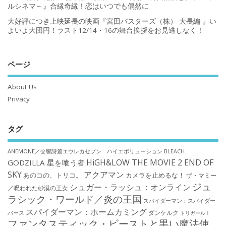
ルシネマ～』合縁奇縁！恋はいつでも偶然に
大好評につき上映延長の映画『宮田バスターズ（株）-大長編-』い
よいよ大団円！ラスト12/14・16の舞台挨拶をお見逃しなく！
ページ
About Us
Privacy
タグ
ANEMONE／交響詩篇エウレカセブン ハイエボリューション
BLEACH
HiGH&LOW THE MOVIE 2 END OF
GODZILLA 星を喰う者
SKY
アクアマン
あのコの、トリコ。
カメラを止めるな！
ザ・マミー
ジュ
シュガー・ラッシュ：オンライン
／呪われた砂漠の王女
ラシック・ワールド／炎の王国
スパイダーマン：スパイダー
スパイダーマン：ホームカミング
ダンケルク
バース
トリガール！
ファンタスティック・ビーストと黒い魔法使