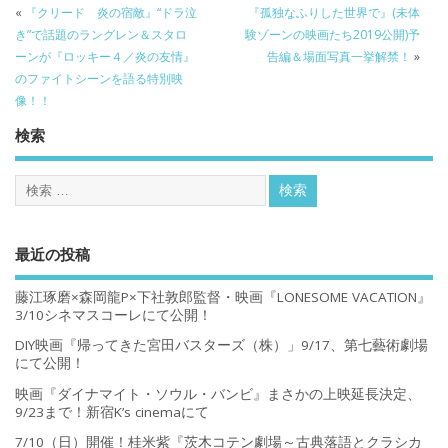
«
『クリード 炎の宿敵』“ドラ泣
『孤独なふりした世界で』(未体
き”で話題のラングレン＆スタロ
験ゾーンの映画たち2019公開)予
ーンが『ロッキー４／炎の友情』
告編＆場面写真一挙解禁！
»
のファイトシーンを語る特別映
像！！
検索
最近の投稿
藤江琢磨×森岡龍P×下社敦郎監督・映画『LONESOME VACATION』
3/10シネマスコーレにて公開！
DIY映画『帰ってきた宮田バスターズ（株）」9/17、第七藝術劇場
にて公開！
映画『ダイナマイト・ソウル・バンビ』まさかの上映延長決定、
9/23まで！新宿K’s cinemaにて
7/10（日）開催！桂米紫『茨木コテン劇場～古典落語とクラシカ