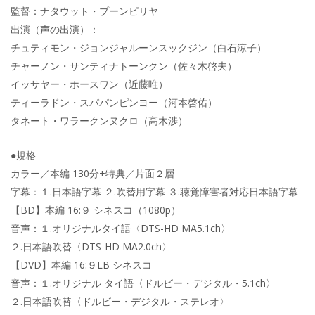
監督：ナタウット・プーンピリヤ
出演（声の出演）：
チュティモン・ジョンジャルーンスックジン（白石涼子）
チャーノン・サンティナトーンクン（佐々木啓夫）
イッサヤー・ホースワン（近藤唯）
ティーラドン・スパパンピンヨー（河本啓佑）
タネート・ワラークンヌクロ（高木渉）
●規格
カラー／本編 130分+特典／片面２層
字幕：１.日本語字幕 ２.吹替用字幕 ３.聴覚障害者対応日本語字幕
【BD】本編 16:９ シネスコ（1080p）
音声：１.オリジナルタイ語〈DTS-HD MA5.1ch〉
２.日本語吹替〈DTS-HD MA2.0ch〉
【DVD】本編 16:９LB シネスコ
音声：１.オリジナル タイ語〈ドルビー・デジタル・5.1ch〉
２.日本語吹替〈ドルビー・デジタル・ステレオ〉