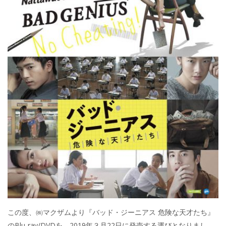
この度、㈱マクザムより『バッド・ジーニアス 危険な天才たち』
のBlu-ray/DVDを、2019年３月22日に発売する運びとなりまし