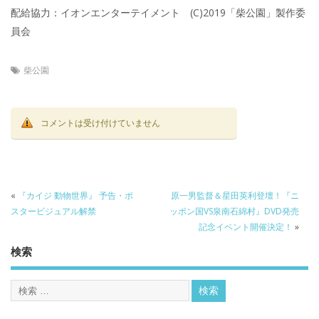
配給協力：イオンエンターテイメント (C)2019「柴公園」製作委
員会
柴公園
コメントは受け付けていません
«
『カイジ 動物世界』 予告・ポ
原一男監督＆星田英利登壇！『ニ
スタービジュアル解禁
ッポン国VS泉南石綿村』DVD発売
記念イベント開催決定！
»
検索