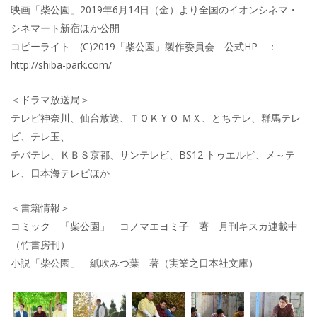
映画「柴公園」2019年6月14日（金）より全国のイオンシネマ・
シネマート新宿ほか公開
コピーライト (C)2019「柴公園」製作委員会 公式HP ：
http://shiba-park.com/
＜ドラマ放送局＞
テレビ神奈川、仙台放送、ＴＯＫＹＯ ＭＸ、とちテレ、群馬テレ
ビ、テレ玉、
チバテレ、ＫＢＳ京都、サンテレビ、BS12 トゥエルビ、メ～テ
レ、日本海テレビほか
＜書籍情報＞
コミック 「柴公園」 コノマエヨミ子 著 月刊キスカ連載中
（竹書房刊）
小説「柴公園」 紙吹みつ葉 著（実業之日本社文庫）