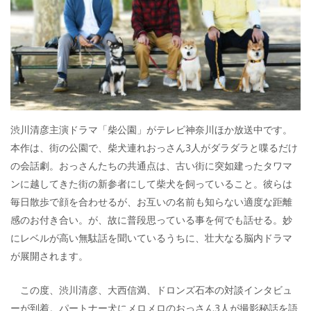
渋川清彦主演ドラマ「柴公園」がテレビ神奈川ほか放送中です。
本作は、街の公園で、柴犬連れおっさん3人がダラダラと喋るだけ
の会話劇。おっさんたちの共通点は、古い街に突如建ったタワマ
ンに越してきた街の新参者にして柴犬を飼っていること。彼らは
毎日散歩で顔を合わせるが、お互いの名前も知らない適度な距離
感のお付き合い。が、故に普段思っている事を何でも話せる。妙
にレベルが高い無駄話を聞いているうちに、壮大なる脳内ドラマ
が展開されます。
この度、渋川清彦、大西信満、ドロンズ石本の対談インタビュ
ーが到着。パートナー犬にメロメロのおっさん3人が撮影秘話を語