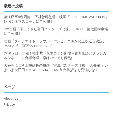
最近の投稿
藤江琢磨×森岡龍P×下社敦郎監督・映画『LONESOME VACATION』
3/10シネマスコーレにて公開！
DIY映画『帰ってきた宮田バスターズ（株）」9/17、第七藝術劇場
にて公開！
映画『ダイナマイト・ソウル・バンビ』まさかの上映延長決定、
9/23まで！新宿K’s cinemaにて
7/10（日）開催！桂米紫『茨木コテン劇場～古典落語とクラシカ
ルシネマ～』合縁奇縁！恋はいつでも偶然に
大好評につき上映延長の映画『宮田バスターズ（株）-大長編-』い
よいよ大団円！ラスト12/14・16の舞台挨拶をお見逃しなく！
ページ
About Us
Privacy