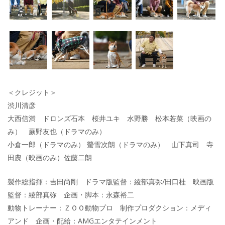
＜クレジット＞
渋川清彦
大西信満 ドロンズ石本 桜井ユキ 水野勝 松本若菜（映画の
み） 蕨野友也（ドラマのみ）
小倉一郎（ドラマのみ） 螢雪次朗（ドラマのみ） 山下真司 寺
田農（映画のみ）佐藤二朗
製作総指揮：吉田尚剛 ドラマ版監督：綾部真弥/田口桂 映画版
監督：綾部真弥 企画・脚本：永森裕二
動物トレーナー：ＺＯＯ動物プロ 制作プロダクション：メディ
アンド 企画・配給：AMGエンタテインメント