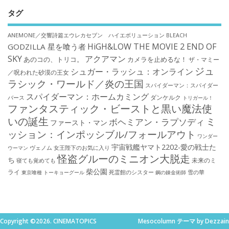
タグ
ANEMONE／交響詩篇エウレカセブン ハイエボリューション
BLEACH
HiGH&LOW THE MOVIE 2 END OF
GODZILLA 星を喰う者
SKY
アクアマン
あのコの、トリコ。
カメラを止めるな！
ザ・マミー
ジュ
シュガー・ラッシュ：オンライン
／呪われた砂漠の王女
ラシック・ワールド／炎の王国
スパイダーマン：スパイダー
スパイダーマン：ホームカミング
ダンケルク
バース
トリガール！
ファンタスティック・ビーストと黒い魔法使
いの誕生
ミ
ボヘミアン・ラプソディ
ファースト・マン
ッション：インポッシブル/フォールアウト
ワンダー
宇宙戦艦ヤマト2202-愛の戦士た
ウーマン
ヴェノム
女王陛下のお気に入り
怪盗グルーのミニオン大脱走
ち
未来のミ
寝ても覚めても
柴公園
ライ
死霊館のシスター
雪の華
東京喰種 トーキョーグール
鋼の錬金術師
Copyright ©2026. CINEMATOPICS
Mesocolumn テーマ by Dezzain