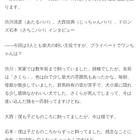
ります。
渋川清彦（あたるパパ）、大西信満（じっちゃんパパ）、ドロン
ズ石本（さちこパパ）インタビュー
――今回は3人とも柴犬の飼い主役ですが、プライベートでワンち
ゃんは？
渋川：実家では数年前まで飼っていました。雑種でしたが。名前
は「さくら」。色は白で少し柴犬の雰囲気もあったかな。毎朝、
母親が散歩していました。群馬特有の雷が苦手で、犬小屋に隠れ
る少し臆病なかわいい犬でした。さくらが死んでしまって、今は
迷い込んだ猫を一匹飼ってますけどね。
大西：僕も子どものころに飼ってましたが、今は猫です。
石本：僕は子どものころからずっと飼ってました。残念なことに
去年（2018年）亡くなっちゃったんですけど。