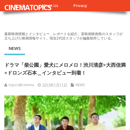
CINEMATOPICS
ホーム
About Us
Privacy
最新映画情報とインタビュー、レポートを紹介。某映画映画祭のスタッフが
立ち上げた映画情報サイト。現在2代目スタッフが編集制作している。
NEWS
ドラマ「柴公園」愛犬にメロメロ！渋川清彦×大西信満
×ドロンズ石本＿インタビュー到着！
topics@cinema
2019年1月11日
NEWS