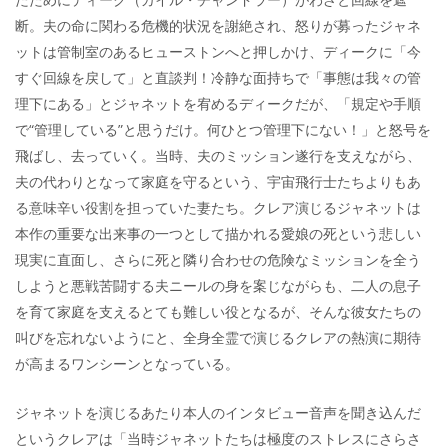
断。夫の命に関わる危機的状況を謝絶され、怒りが募ったジャネ
ットは管制室のあるヒューストンへと押しかけ、ディークに「今
すぐ回線を戻して」と直談判！冷静な面持ちで「事態は我々の管
理下にある」とジャネットを宥めるディークだが、「規定や手順
で“管理している”と思うだけ。何ひとつ管理下にない！」と怒号を
飛ばし、去っていく。当時、夫のミッション遂行を支えながら、
夫の代わりとなって家庭を守るという、宇宙飛行士たちよりもあ
る意味辛い役割を担っていた妻たち。クレア演じるジャネットは
本作の重要な出来事の一つとして描かれる愛娘の死という悲しい
現実に直面し、さらに死と隣り合わせの危険なミッションを全う
しようと悪戦苦闘する夫ニールの身を案じながらも、二人の息子
を育て家庭を支えるとても難しい役となるが、そんな彼女たちの
叫びを忘れないようにと、全身全霊で演じるクレアの熱演に期待
が高まるワンシーンとなっている。
ジャネットを演じるあたり本人のインタビュー音声を聞き込んだ
というクレアは「当時ジャネットたちは極度のストレスにさらさ