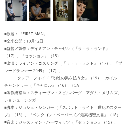
■原題：『FIRST MAN』
■全米公開：10月12日
■監督／製作：デイミアン・チャゼル（『ラ・ラ・ランド』
（17）、『セッション』（15）
■出演：ライアン・ゴズリング（『ラ・ラ・ランド』（17）、『ブ
レードランナー 2049』（17）、
クレア・フォイ（『蜘蛛の巣を払う女』（19）、カイル・
チャンドラー（『キャロル』（16）、ほか
■製作総指揮：スティーヴン・スピルバーグ、アダム・メリムズ、
ショジュ・シンガー
■脚本：ジョシュ・シンガー（『スポット・ライト 世紀のスクー
プ』（16）、『ペンタゴン・ペーパーズ／最高機密文書』（18）
■音楽：ジャスティン・ハーウィッツ（『セッション』（15）、