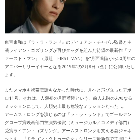
東宝東和は『ラ・ラ・ランド』のデイミアン・チャゼル監督と主
演ライアン・ゴズリングが再びタッグを組んだ待望の最新作『フ
ァースト・マン』（原題：FIRST MAN）を“月面着陸から50周年の
アニバーサリーイヤーとなる2019年”の2月8日（金）に公開いたし
ます。
まだスマホも携帯電話もなかった時代に、月へと飛び立ったアポ
ロ11号。それは、人類初の月面着陸という、前人未踏の未知なる
ミッションにして、人類史上最も危険なミッションだった…。
アームストロングを演じるのは『ラ・ラ・ランド』でゴールデン
グローブ賞映画部門主演男優賞（ミュージカル／コメディ部門）
受賞ライアン・ゴズリング。アームストロングを支える妻ジャネ
ットを、『ドラゴン・タトゥーの女』シリーズ最新作で主演に大