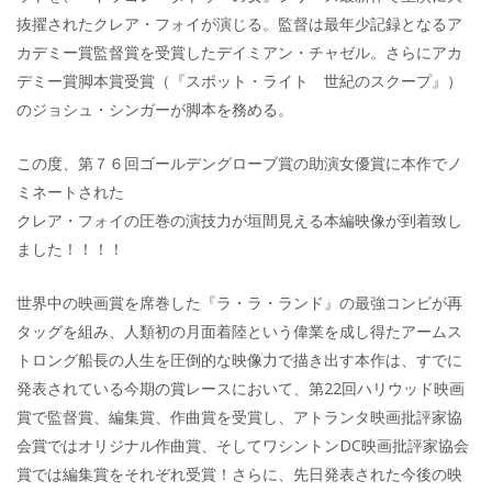
抜擢されたクレア・フォイが演じる。監督は最年少記録となるア
カデミー賞監督賞を受賞したデイミアン・チャゼル。さらにアカ
デミー賞脚本賞受賞（『スポット・ライト 世紀のスクープ』）
のジョシュ・シンガーが脚本を務める。
この度、第７６回ゴールデングローブ賞の助演女優賞に本作でノ
ミネートされた
クレア・フォイの圧巻の演技力が垣間見える本編映像が到着致し
ました！！！！
世界中の映画賞を席巻した『ラ・ラ・ランド』の最強コンビが再
タッグを組み、人類初の月面着陸という偉業を成し得たアームス
トロング船長の人生を圧倒的な映像力で描き出す本作は、すでに
発表されている今期の賞レースにおいて、第22回ハリウッド映画
賞で監督賞、編集賞、作曲賞を受賞し、アトランタ映画批評家協
会賞ではオリジナル作曲賞、そしてワシントンDC映画批評家協会
賞では編集賞をそれぞれ受賞！さらに、先日発表された今後の映