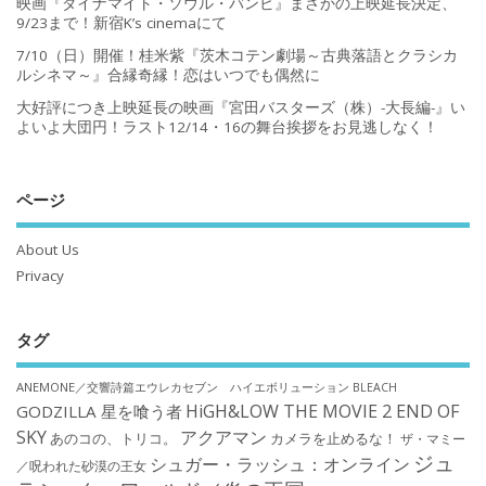
映画『ダイナマイト・ソウル・バンビ』まさかの上映延長決定、
9/23まで！新宿K’s cinemaにて
7/10（日）開催！桂米紫『茨木コテン劇場～古典落語とクラシカ
ルシネマ～』合縁奇縁！恋はいつでも偶然に
大好評につき上映延長の映画『宮田バスターズ（株）-大長編-』い
よいよ大団円！ラスト12/14・16の舞台挨拶をお見逃しなく！
ページ
About Us
Privacy
タグ
ANEMONE／交響詩篇エウレカセブン ハイエボリューション
BLEACH
HiGH&LOW THE MOVIE 2 END OF
GODZILLA 星を喰う者
SKY
アクアマン
あのコの、トリコ。
カメラを止めるな！
ザ・マミー
ジュ
シュガー・ラッシュ：オンライン
／呪われた砂漠の王女