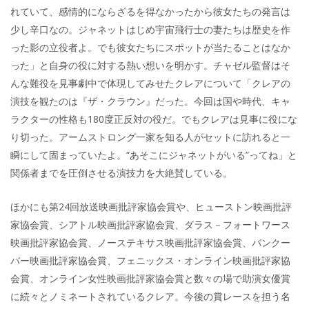
れていて、感情的にならざるを得なかったから彼女たちの発言は
少し辛口なの。ジャネットはじめ宇宙飛行士の妻たちは歴史を作
った影の立役者よ。でも彼女たちにスポットが当たることはなか
った」と自身の役に対する熱い想いを明かす。チャゼル監督はそ
んな難役を見事劇中で体現してみせたクレアについて「クレアの
演技を観たのは『ザ・クラウン』だった。今回は国や時代、キャ
ラクターの性格も180度正反対の役だ。でもクレアは見事に役にな
り切った。アームストロング一家を知る人がセットに訪れると一
瞬にして固まっていたよ。“あそこにジャネットがいる”ってね」と
関係者までを圧倒させる演技力を大絶賛している。
ほかにも第24回放送映画批評家協会賞や、ヒューストン映画批評
家協会賞、シアトル映画批評家協会賞、ダラス－フォートワース
映画批評家協会賞、ノーステキサス映画批評家協会賞、バンクー
バー映画批評家協会賞、フェニックス・オンライン映画批評家協
会賞、オンライン女性映画批評家協会賞と数々の場で助演女優賞
に続々とノミネートされているクレア。今後の賞レースを担う名