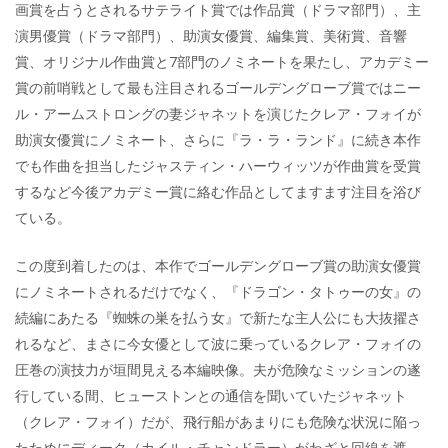
画賞を占うとされるサテライト賞では作品賞（ドラマ部門）、主
演男優賞（ドラマ部門）、助演女優賞、編集賞、美術賞、音響
賞、オリジナル作曲賞と7部門のノミネートを果たし、アカデミー
賞の前哨戦として最も注目されるゴールデングローブ賞ではニー
ル・アームストロングの妻ジャネットを演じたクレア・フォイが
助演女優賞にノミネート、さらに『ラ・ラ・ランド』に続き本作
でも作曲を担当したジャスティン・ハーウィッツが作曲賞を受賞
するなど今後アカデミー賞に絡む作品としてますます注目を浴び
ている。
この度到着したのは、本作でゴールデングローブ賞の助演女優賞
にノミネートされるだけでなく、『ドラゴン・タトゥーの女』の
続編にあたる『蜘蛛の巣を払う女』で新たな主人公にも大抜擢さ
れるなど、まさに今女優として波に乗っているクレア・フォイの
圧巻の演技力が垣間見える本編映像。夫が危険なミッションの遂
行している間、ヒューストンとの通信を聞いていたジャネット
（クレア・フォイ）だが、飛行船があまりにも危険な状況に陥っ
たためにディーク（カイル・チャンドラー）がわざと回線を遮