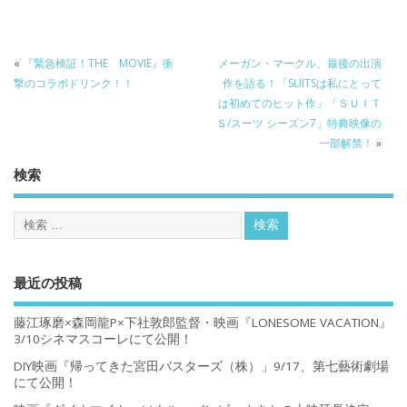
«
『緊急検証！THE MOVIE』衝
メーガン・マークル、最後の出演
撃のコラボドリンク！！
作を語る！「SUITSは私にとって
は初めてのヒット作」「ＳＵＩＴ
Ｓ/スーツ シーズン7」特典映像の
一部解禁！
»
検索
最近の投稿
藤江琢磨×森岡龍P×下社敦郎監督・映画『LONESOME VACATION』
3/10シネマスコーレにて公開！
DIY映画『帰ってきた宮田バスターズ（株）」9/17、第七藝術劇場
にて公開！