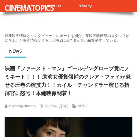
CINEMATOPICS
ホーム
About Us
Privacy
最新映画情報とインタビュー、レポートを紹介。某映画映画祭のスタッフが
立ち上げた映画情報サイト。現在2代目スタッフが編集制作している。
NEWS
映画『ファースト・マン』ゴールデングローブ賞にノ
ミネート！！！ 助演女優賞候補のクレア・フォイが魅
せる圧巻の演技力！！カイル・チャンドラー演じる指
揮官に怒号！本編映像到着！
topics@cinema
2019年1月8日
NEWS