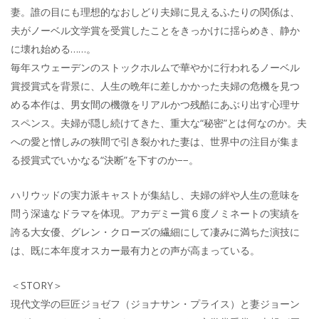
妻。誰の目にも理想的なおしどり夫婦に見えるふたりの関係は、
夫がノーベル文学賞を受賞したことをきっかけに揺らめき、静か
に壊れ始める……。
毎年スウェーデンのストックホルムで華やかに行われるノーベル
賞授賞式を背景に、人生の晩年に差しかかった夫婦の危機を見つ
める本作は、男女間の機微をリアルかつ残酷にあぶり出す心理サ
スペンス。夫婦が隠し続けてきた、重大な“秘密”とは何なのか。夫
への愛と憎しみの狭間で引き裂かれた妻は、世界中の注目が集ま
る授賞式でいかなる“決断”を下すのか−−。
ハリウッドの実力派キャストが集結し、夫婦の絆や人生の意味を
問う深遠なドラマを体現。アカデミー賞６度ノミネートの実績を
誇る大女優、グレン・クローズの繊細にして凄みに満ちた演技に
は、既に本年度オスカー最有力との声が高まっている。
＜STORY＞
現代文学の巨匠ジョゼフ（ジョナサン・プライス）と妻ジョーン