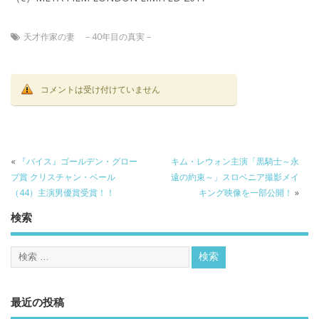
天才作家の妻 －40年目の真実－
コメントは受け付けていません
«
『バイス』ゴールデン・グロー
キム・レウォン主演「黒騎士～永
ブ賞 クリスチャン・ベール
遠の約束～」スロベニア撮影メイ
（44）主演男優賞受賞！！
キング映像を一部公開！
»
検索
最近の投稿