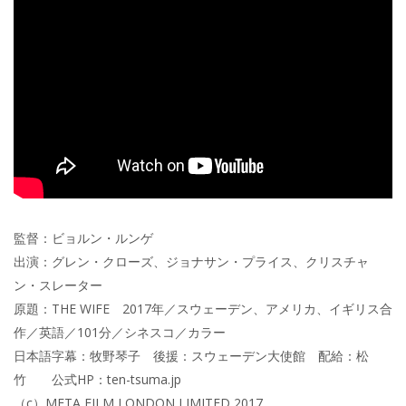
監督：ビョルン・ルンゲ
出演：グレン・クローズ、ジョナサン・プライス、クリスチャ
ン・スレーター
原題：THE WIFE 2017年／スウェーデン、アメリカ、イギリス合
作／英語／101分／シネスコ／カラー
日本語字幕：牧野琴子 後援：スウェーデン大使館 配給：松
竹 公式HP：ten-tsuma.jp
（c）META FILM LONDON LIMITED 2017