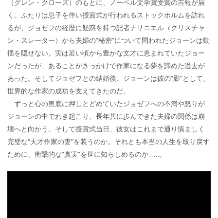
（グレン・クローズ）のもとに、ノーベル文学賞受賞の吉報が届
く。ふたりは息子を伴い授賞式が行われるストックホルムを訪れ
るが、ジョゼフの経歴に疑惑を持つ記者ナサニエル（クリスチャ
ン・スレーター）から夫婦の“秘密”について問われたジョーンは動
揺を隠せない。実は若い頃から豊かな文才に恵まれていたジョー
ンだったが、あることがきっかけで作家になる夢を諦めた過去が
あった。そしてジョゼフとの結婚後、ジョーンは彼の“影”として、
世界的な作家の成功を支えてきたのだ。
ずっと心の奥底に押しとどめていたジョゼフへの不満や怒りが
ジョーンの中でわき起こり、長年共に歩んできた夫婦の関係は崩
壊へと向かう。そして授賞式当日、彼女はこれまで通り慎ましく
完璧な“天才作家の妻”を装うのか。それとも本当の人生を取り戻す
ために、衝撃的な“真実”を世に知らしめるのか……。