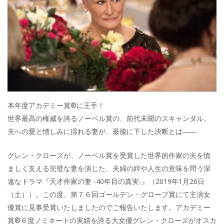
本年度アカデミー賞®に王手！
世界最高の権威を誇るノーベル賞の、前代未聞のスキャンダル。
夫への愛と憎しみに揺れる妻が、最後に下した決断とは――
グレン・クローズが、ノーベル賞を受賞した世界的作家の夫を慎
ましく支える完璧な妻を演じた、夫婦の絆や人生の意味を問う深
遠なドラマ『天才作家の妻 -40年目の真実-』（2019年1月26日
（土））。この度、第７６回ゴールデン・グローブ賞にて主演女
優賞に見事受賞いたしましたのでご報告いたします。アカデミー
賞®６度ノミネートの実績を誇る大女優グレン・クローズがオスカ