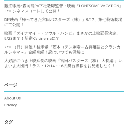
藤江琢磨×森岡龍P×下社敦郎監督・映画『LONESOME VACATION』
3/10シネマスコーレにて公開！
DIY映画『帰ってきた宮田バスターズ（株）」9/17、第七藝術劇場
にて公開！
映画『ダイナマイト・ソウル・バンビ』まさかの上映延長決定、
9/23まで！新宿K’s cinemaにて
7/10（日）開催！桂米紫『茨木コテン劇場～古典落語とクラシカ
ルシネマ～』合縁奇縁！恋はいつでも偶然に
大好評につき上映延長の映画『宮田バスターズ（株）-大長編-』い
よいよ大団円！ラスト12/14・16の舞台挨拶をお見逃しなく！
ページ
About Us
Privacy
タグ