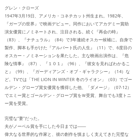
グレン・クローズ
1947年3月19日、アメリカ・コネチカット州生まれ。1982年、
『ガープの世界』で映画デビュー。同作においてアカデミー賞助
演女優賞にノミネートされ、注目される。続く『再会の時』
（83）、『ナチュラル』（84）で3年連続オスカー候補に。自身で
製作、脚本も手がけた『アルバート氏の人生』（11）で、6度目の
オスカー・ノミネーションを果たした。主な映画出演作は、『危
険な情事』（87）、『１０１』（96）、『彼女を見ればわかるこ
と』（99）、『ガーディアンズ・オブ・ギャラクシー』（14）な
ど。TVでは「THE LION IN WINTER 冬のライオン」（03）でゴー
ルデン・グローブ賞女優賞を獲得した他、「ダメージ」（07-12）
でエミー賞とゴールデン・グローブ賞をＷ受賞、舞台でも3度トニ
ー賞を受賞。
完璧な“妻”だった。
夫がノーベル賞を手にした今日までは――
偉大なる世界的な作家と、彼の創作を慎ましく支えてきた完璧な