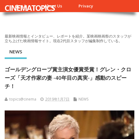
CINEMATOPICS
ホーム
About Us
Privacy
最新映画情報とインタビュー、レポートを紹介。某映画映画祭のスタッフが
立ち上げた映画情報サイト。現在2代目スタッフが編集制作している。
NEWS
ゴールデングローブ賞主演女優賞受賞！グレン・クロ
ーズ「天才作家の妻 -40年目の真実-」感動のスピー
チ！
topics@cinema
2019年1月7日
NEWS