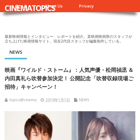
CINEMATOPICS
ホーム
About Us
Privacy
最新映画情報とインタビュー、レポートを紹介。某映画映画祭のスタッフが
立ち上げた映画情報サイト。現在2代目スタッフが編集制作している。
NEWS
映画『ワイルド・ストーム』：人気声優・松岡禎丞 ＆
内田真礼ら吹替参加決定！ 公開記念「吹替収録現場ご
招待」キャンペーン！
topics@cinema
2019年1月1日
NEWS