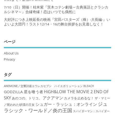
7/10（日）開催！桂米紫『茨木コテン劇場～古典落語とクラシカ
ルシネマ～』合縁奇縁！恋はいつでも偶然に
大好評につき上映延長の映画『宮田バスターズ（株）-大長編-』い
よいよ大団円！ラスト12/14・16の舞台挨拶をお見逃しなく！
ページ
About Us
Privacy
タグ
ANEMONE／交響詩篇エウレカセブン ハイエボリューション
BLEACH
HiGH&LOW THE MOVIE 2 END OF
GODZILLA 星を喰う者
SKY
アクアマン
あのコの、トリコ。
カメラを止めるな！
ザ・マミー
ジュ
シュガー・ラッシュ：オンライン
／呪われた砂漠の王女
ラシック・ワールド／炎の王国
スパイダーマン：スパイダー