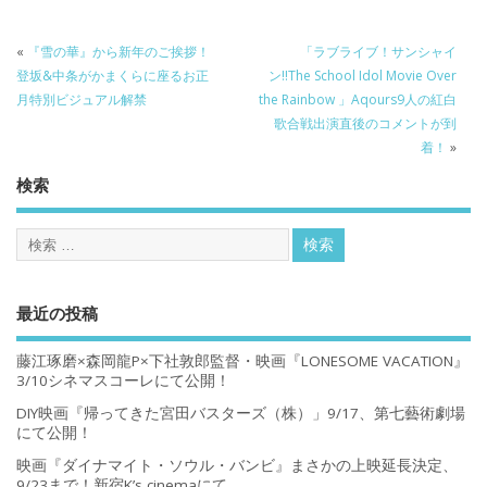
«
『雪の華』から新年のご挨拶！
「ラブライブ！サンシャイ
登坂&中条がかまくらに座るお正
ン!!The School Idol Movie Over
月特別ビジュアル解禁
the Rainbow 」Aqours9人の紅白
歌合戦出演直後のコメントが到
着！
»
検索
最近の投稿
藤江琢磨×森岡龍P×下社敦郎監督・映画『LONESOME VACATION』
3/10シネマスコーレにて公開！
DIY映画『帰ってきた宮田バスターズ（株）」9/17、第七藝術劇場
にて公開！
映画『ダイナマイト・ソウル・バンビ』まさかの上映延長決定、
9/23まで！新宿K’s cinemaにて