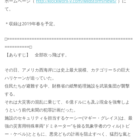
ホームページ（
http://klockworx-v.com/wildstorm/news/
）に
て。
＊収録は2019年春を予定。
□===================================================
==========□
【あらすじ】 全部吹っ飛ばす。
その日、アメリカ西海岸には史上最大規模、カテゴリー５の巨大
ハリケーンが迫っていた。
住民たちが避難する中、財務省の紙幣処理施設を武装集団が襲撃
する。
それは大災害の混乱に乗じて、６億ドルにも及ぶ現金を強奪しよ
うという前代未聞の犯罪計画だった。
施設のセキュリティを担当するケーシー(マギー・グレイス)は、最
強の災害用特殊車両“ドミネーター”を操る気象学者のウィル(トビ
ー・ケベル)とともに、悪党どもの計画を阻止すべく、猛烈な嵐と