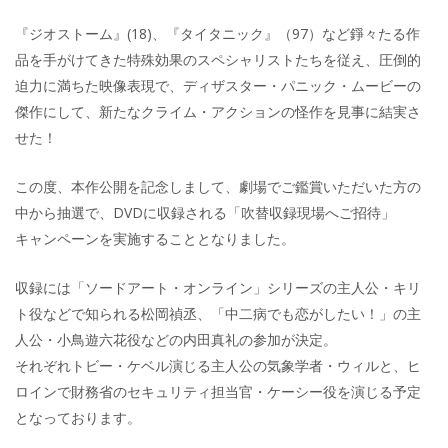
『ジオストーム』(18)、『タイタニック』（97）など錚々たる作
品を手がけてきた特殊効果のスペシャリストたちを従え、圧倒的
迫力に満ちた映像表現で、ディザスター・パニック・ムービーの
傑作にして、新たなクライム・アクションの怪作を見事に結実さ
せた！
この度、本作公開を記念しまして、劇場でご鑑賞いただいた方の
中から抽選で、DVDに収録される「吹替収録現場へご招待」
キャンペーンを実施することとなりました。
収録には「ソードアート・オンライン」シリーズの主人公・キリ
ト役などで知られる松岡禎丞、「中二病でも恋がしたい！」の主
人公・小鳥遊六花役などの内田真礼の参加が決定。
それぞれトビー・ケベル演じる主人公の気象学者・ウィルと、ヒ
ロインで財務省のセキュリティ担当官・ケーシー役を演じる予定
となっております。