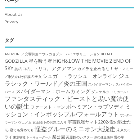
ページ
About Us
Privacy
タグ
ANEMONE／交響詩篇エウレカセブン ハイエボリューション
BLEACH
HiGH&LOW THE MOVIE 2 END OF
GODZILLA 星を喰う者
SKY
アクアマン
あのコの、トリコ。
カメラを止めるな！
ザ・マミー
ジュ
シュガー・ラッシュ：オンライン
／呪われた砂漠の王女
ラシック・ワールド／炎の王国
スパイダーマン：スパイダー
スパイダーマン：ホームカミング
ダンケルク
バース
トリガール！
ファンタスティック・ビーストと黒い魔法使
いの誕生
ミ
ボヘミアン・ラプソディ
ファースト・マン
ッション：インポッシブル/フォールアウト
ワンダー
宇宙戦艦ヤマト2202-愛の戦士た
ウーマン
ヴェノム
女王陛下のお気に入り
怪盗グルーのミニオン大脱走
ち
未来のミ
寝ても覚めても
柴公園
ライ
死霊館のシスター
雪の華
東京喰種 トーキョーグール
鋼の錬金術師