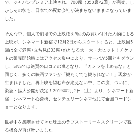
で、ジャパンプレミア上映され、700席（350席×2回）が完売。し
かしその後も、日本での配給会社が決まらないままになっていま
した。
そんな中、個人で劇場での上映権を5回のみ買い付けた人物による
上映が、シネマート新宿で12月2日からスタートすると、上映回5
回は全て満席+立ち見(333席+α)となる大・大・大ヒット！チケッ
トの販売開始時にはアクセス集中により、サーバが5回ともダウン
し、SNSでは絶賛の口コミの嵐となり、『カメラを止めるな』と
同じく、多くの映画ファンが「観たくても観られない！」現象が
生まれました。再上映を望む声が絶えない中、この度、ついに、
緊急・拡大公開が決定！2019年2月2日（土）より、シネマート新
宿、シネマート心斎橋、センチュリーシネマ他にて全国ロードシ
ョーとなります。
世界中を感嘆させてきた珠玉のラブストーリーをスクリーンで観
る機会が再び叶いました！