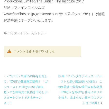
Productions Limited/The British Film Institute 2017
配給：ファインフィルムズ
www.finefilms.co.jp/godsowncountry/ ※公式ウェブサイトは情報
解禁時刻にオープンいたします。
ゴッズ・オウン・カントリー
コメントは受け付けていません
«
＜ゴジラ＞生誕65周年を記念し
映画『ファンタスティック・ビー
て、“65個”の数量限定販売！ 「ゴ
ストと黒い魔法使いの誕生』 こ
ジラ・ストアTokyo 2019福袋」
の冬最速で興収52億円＆観客動員
超レアな田島光二氏描き下ろしポ
370万人を突破!!お膝元イギリス
スターをゲットできるチャン
を抜き、止まらない日本でのファ
ス！！
ンタビ旋風！​
»