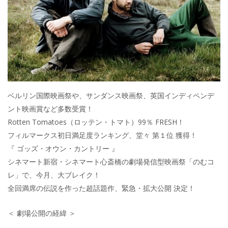
ベルリン国際映画祭や、サンダンス映画祭、英国インディペンデ
ント映画賞など多数受賞！
Rotten Tomatoes（ロッテン・トマト）99％ FRESH！
フィルマークス初日満足度ランキング、堂々 第１位 獲得！
『 ゴッズ・オウン・カントリー 』
シネマート新宿・シネマート心斎橋の劇場発信型映画祭「のむコ
レ」で、今月、大ブレイク！
全回満席の伝説を作った超話題作、緊急・拡大公開 決定！
＜ 劇場公開の経緯 ＞