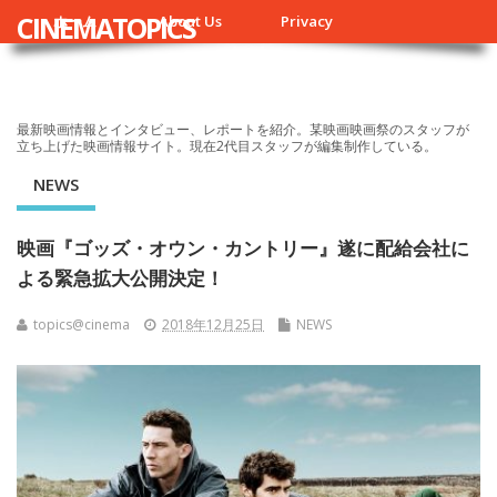
CINEMATOPICS
ホーム
About Us
Privacy
最新映画情報とインタビュー、レポートを紹介。某映画映画祭のスタッフが
立ち上げた映画情報サイト。現在2代目スタッフが編集制作している。
NEWS
映画『ゴッズ・オウン・カントリー』遂に配給会社に
よる緊急拡大公開決定！
topics@cinema
2018年12月25日
NEWS