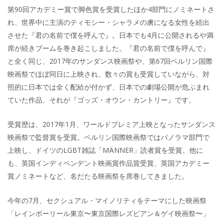
第90回アカデミー賞で脚色賞を受賞したほか4部門にノミネートさ
れ、世界中に主演のティモシー・シャラメの虜になる女性を続出
させた『君の名前で僕を呼んで』。日本でも4月に公開されるや満
席が続きブームを巻き起こしました。『君の名前で僕を呼んで』
と全く同じ、2017年のサンダンス映画祭や、第67回ベルリン国際
映画祭でほぼ同日に上映され、数々の賞も受賞していながら、対
照的に日本では全く配給が付かず、日本での劇場公開が危ぶまれ
ていた作品、それが『ゴッズ・オウン・カントリー』です。
受賞歴は、2017年1月、ワールドプレミア上映となったサンダンス
映画祭で監督賞を受賞。ベルリン国際映画祭ではパノラマ部門で
上映し、ドイツのLGBT雑誌「MÄNNER」読者賞を受賞。他に
も、英国インディペンデント映画賞作品賞受賞、英国アカデミー
賞ノミネートなど、名だたる映画祭を席巻してきました。
今年の7月、セクシュアル・マイノリティをテーマにした映画祭
「レインボーリール東京〜東京国際レズビアン＆ゲイ映画祭〜」