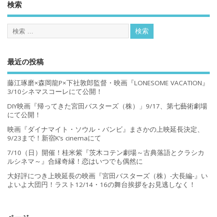
検索
最近の投稿
藤江琢磨×森岡龍P×下社敦郎監督・映画『LONESOME VACATION』
3/10シネマスコーレにて公開！
DIY映画『帰ってきた宮田バスターズ（株）」9/17、第七藝術劇場
にて公開！
映画『ダイナマイト・ソウル・バンビ』まさかの上映延長決定、
9/23まで！新宿K’s cinemaにて
7/10（日）開催！桂米紫『茨木コテン劇場～古典落語とクラシカ
ルシネマ～』合縁奇縁！恋はいつでも偶然に
大好評につき上映延長の映画『宮田バスターズ（株）-大長編-』い
よいよ大団円！ラスト12/14・16の舞台挨拶をお見逃しなく！