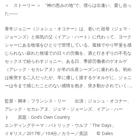
＜ ストーリー ＞ “神の恵みの地”で、僕らは出逢い、愛し合っ
た――
青年ジョニー（ジョシュ・オコナー）は、老いた祖母（ジェマ・
ジョーンズ）と病気の父（イアン・ハート）に代わって、ヨーク
シャーにある牧場をひとりで管理している。孤独でやり甲斐を感
じられない寂れた牧場での日々の労働を、酒と行きずりの不毛な
セックスで紛らわすジョニー。ある日、季節労働者のゲオルゲ
（アレック・セカレアヌ）が羊の出産シーズンに雇われる。初め
は衝突する二人だったが、羊に優しく接するゲオルゲに、ジョニ
ーは今まで感じたことのない感情を抱き、突き動かされていく…。
監督・脚本：フランシス・リー 出演：ジョシュ・オコナー、
アレック・セカレアヌ、ジェマ・ジョーンズ、イアン・ハー
ト 原題：God’s Own Country
エンディングテーマ：パトリック・ウルフ「The Days」
イギリス／2017年／104分／カラー／英語 © Dales