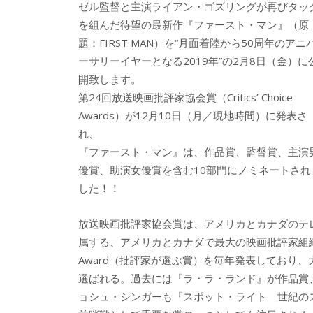
ゼル監督と主演ライアン・ゴズリングが再びタッ
を組んだ待望の最新作『ファースト・マン』（原
題：FIRST MAN）を“月面着陸から50周年のアニ
ーサリーイヤーとなる2019年”の2月8日（金）に
開致します。
第24回放送映画批評家協会賞（Critics’ Choice
Awards）が12月10日（月／現地時間）に発表さ
れ、
『ファースト・マン』は、作品賞、監督賞、主演
優賞、助演女優賞を含む10部門にノミネートされ
した！！
放送映画批評家協会賞は、アメリカとカナダのテ
属する、アメリカとカナダで最大の映画批評家組織。映画
Award（批評家が選ぶ賞）を毎年発表しており
選ばれる。過去には『ラ・ラ・ランド』が作品賞
ョシュ・シンガーも『スポット・ライト 世紀の