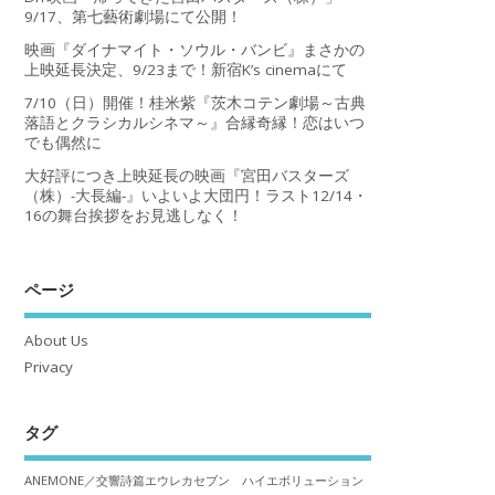
9/17、第七藝術劇場にて公開！
映画『ダイナマイト・ソウル・バンビ』まさかの
上映延長決定、9/23まで！新宿K’s cinemaにて
7/10（日）開催！桂米紫『茨木コテン劇場～古典
落語とクラシカルシネマ～』合縁奇縁！恋はいつ
でも偶然に
大好評につき上映延長の映画『宮田バスターズ
（株）-大長編-』いよいよ大団円！ラスト12/14・
16の舞台挨拶をお見逃しなく！
ページ
About Us
Privacy
タグ
ANEMONE／交響詩篇エウレカセブン ハイエボリューション