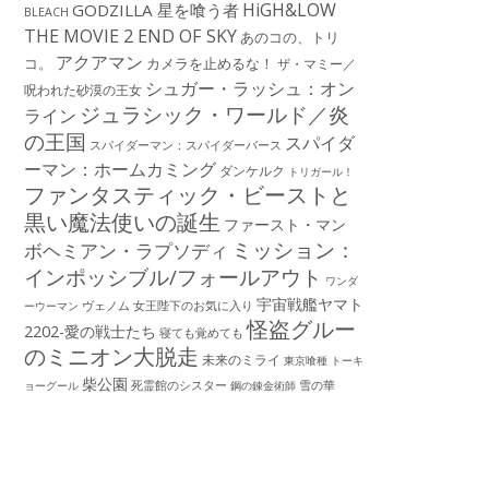
HiGH&LOW
GODZILLA 星を喰う者
BLEACH
THE MOVIE 2 END OF SKY
あのコの、トリ
アクアマン
コ。
カメラを止めるな！
ザ・マミー／
シュガー・ラッシュ：オン
呪われた砂漠の王女
ジュラシック・ワールド／炎
ライン
の王国
スパイダ
スパイダーマン：スパイダーバース
ーマン：ホームカミング
ダンケルク
トリガール！
ファンタスティック・ビーストと
黒い魔法使いの誕生
ファースト・マン
ミッション：
ボヘミアン・ラプソディ
インポッシブル/フォールアウト
ワンダ
宇宙戦艦ヤマト
ーウーマン
ヴェノム
女王陛下のお気に入り
怪盗グルー
2202-愛の戦士たち
寝ても覚めても
のミニオン大脱走
未来のミライ
東京喰種 トーキ
柴公園
死霊館のシスター
雪の華
ョーグール
鋼の錬金術師