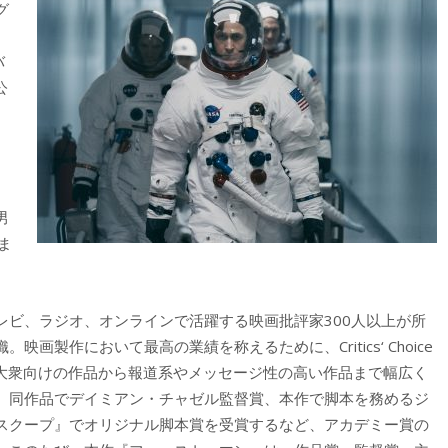
グ
バ
公
男
ま
レビ、ラジオ、オンラインで活躍する映画批評家300人以上が所
製作において最高の業績を称えるために、Critics‘ Choice
、大衆向けの作品から報道系やメッセージ性の高い作品まで幅広く
、同作品でデイミアン・チャゼル監督賞、本作で脚本を務めるジ
スクープ』でオリジナル脚本賞を受賞するなど、アカデミー賞の