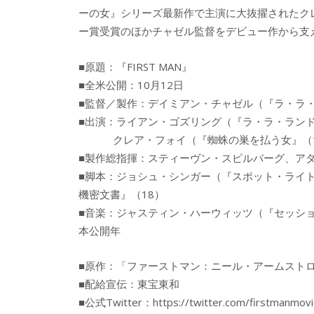
ーの女』シリーズ最新作で主演に大抜擢されたク
ー賞受賞のほかチャゼル監督をデビュー作から支
■原題：『FIRST MAN』
■全米公開：10月12日
■監督／製作：デイミアン・チャゼル（『ラ・ラ・
■出演：ライアン・ゴズリング（『ラ・ラ・ランド』
クレア・フォイ（『蜘蛛の巣を払う女』（19
■製作総指揮：スティーヴン・スピルバーグ、ア
■脚本：ジョシュ・シンガー（『スポット・ライ
機密文書』（18）
■音楽：ジャスティン・ハーウィッツ（『セッショ
本公開年
■原作：「ファーストマン：ニール・アームスト
■配給宣伝：東宝東和
■公式Twitter：https://twitter.com/firstmanmovi