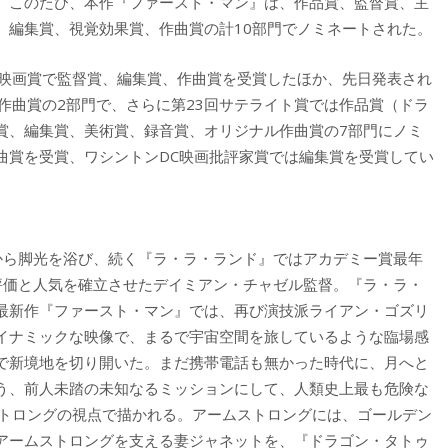
。このたび、本作『ファースト・マン』は、作品賞、監督賞、主
、編集賞、視覚効果賞、作曲賞の計10部門でノミネートされた。
ド映画賞で監督賞、編集賞、作曲賞を受賞したほか、先日発表され
作曲賞の2部門で、さらに第23回サテライト賞では作品賞（ドラ
賞、編集賞、美術賞、録音賞、オリジナル作曲賞の7部門にノミ
曲賞を受賞、ワシントンDC映画批評家賞では編集賞を受賞してい
から脚光を浴び、続く『ラ・ラ・ランド』ではアカデミー賞最年
評価と人気を確立させたデイミアン・チャゼル監督。『ラ・ラ・
最新作『ファースト・マン』では、再び演技派ライアン・ゴズリ
イナミックな映像で、まるで宇宙空間を旅しているような臨場感
で新境地を切り開いた。まだ携帯電話も無かった時代に、月へと
という、前人未踏の未知なるミッションにして、人類史上最も危険な
ストロングの視点で描かれる。アームストロングには、ゴールデン
アームストロングを支える妻ジャネットを、『ドラゴン・タトゥ