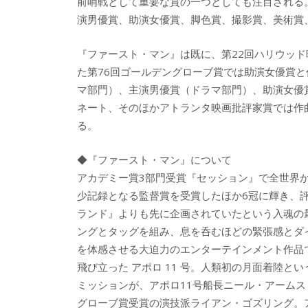
前哨戦として重要な賞の一つとしても注目される
演男優賞、助演女優賞、脚色賞、撮影賞、美術賞
『ファースト・マン』は既に、第22回ハリウッ
た第76回ゴールデングローブ賞では助演女優賞と
マ部門）、主演男優賞（ドラマ部門）、助演女優
ネート、そのほかアトランタ映画批評家賞では作
る。
◆『ファースト・マン』について
アカデミー賞3部門受賞『セッション』で全世界
少記録となる監督賞を受賞したほか6冠に輝き、
ランド』よりも先に企画されていたという入魂の
ングとタッグを組み、息を呑むほどの緊張感とダ
を体感させる大迫力のエンターテインメント作品
飛び立った アポロ 11 号。人類初の月面着陸
ミッションが、アポロ11号船長ニール・アーム
グローブ賞受賞の演技派ライアン・ゴズリング。