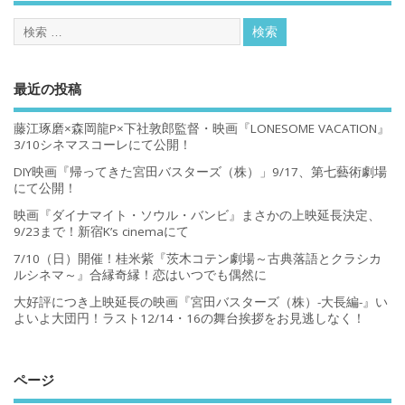
最近の投稿
藤江琢磨×森岡龍P×下社敦郎監督・映画『LONESOME VACATION』
3/10シネマスコーレにて公開！
DIY映画『帰ってきた宮田バスターズ（株）」9/17、第七藝術劇場
にて公開！
映画『ダイナマイト・ソウル・バンビ』まさかの上映延長決定、
9/23まで！新宿K’s cinemaにて
7/10（日）開催！桂米紫『茨木コテン劇場～古典落語とクラシカ
ルシネマ～』合縁奇縁！恋はいつでも偶然に
大好評につき上映延長の映画『宮田バスターズ（株）-大長編-』い
よいよ大団円！ラスト12/14・16の舞台挨拶をお見逃しなく！
ページ