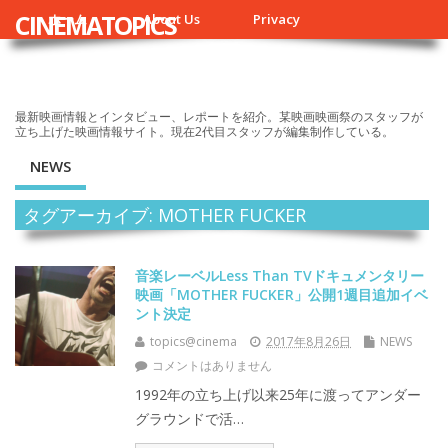
CINEMATOPICS
ホーム
About Us
Privacy
最新映画情報とインタビュー、レポートを紹介。某映画映画祭のスタッフが
立ち上げた映画情報サイト。現在2代目スタッフが編集制作している。
NEWS
タグアーカイブ: MOTHER FUCKER
音楽レーベルLess Than TVドキュメンタリー
映画「MOTHER FUCKER」公開1週目追加イベ
ント決定
topics@cinema
2017年8月26日
NEWS
コメントはありません
1992年の立ち上げ以来25年に渡ってアンダー
グラウンドで活…