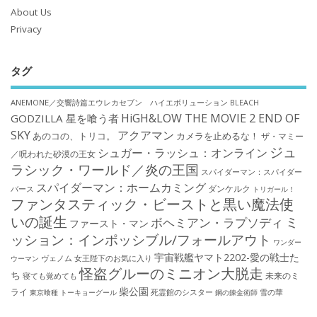
About Us
Privacy
タグ
ANEMONE／交響詩篇エウレカセブン ハイエボリューション
BLEACH
HiGH&LOW THE MOVIE 2 END OF
GODZILLA 星を喰う者
SKY
アクアマン
あのコの、トリコ。
カメラを止めるな！
ザ・マミー
ジュ
シュガー・ラッシュ：オンライン
／呪われた砂漠の王女
ラシック・ワールド／炎の王国
スパイダーマン：スパイダー
スパイダーマン：ホームカミング
ダンケルク
バース
トリガール！
ファンタスティック・ビーストと黒い魔法使
いの誕生
ミ
ボヘミアン・ラプソディ
ファースト・マン
ッション：インポッシブル/フォールアウト
ワンダー
宇宙戦艦ヤマト2202-愛の戦士た
ウーマン
ヴェノム
女王陛下のお気に入り
怪盗グルーのミニオン大脱走
ち
未来のミ
寝ても覚めても
柴公園
ライ
死霊館のシスター
雪の華
東京喰種 トーキョーグール
鋼の錬金術師