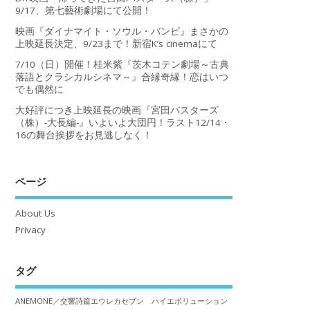
9/17、第七藝術劇場にて公開！
映画『ダイナマイト・ソウル・バンビ』まさかの
上映延長決定、9/23まで！新宿K’s cinemaにて
7/10（日）開催！桂米紫『茨木コテン劇場～古典
落語とクラシカルシネマ～』合縁奇縁！恋はいつ
でも偶然に
大好評につき上映延長の映画『宮田バスターズ
（株）-大長編-』いよいよ大団円！ラスト12/14・
16の舞台挨拶をお見逃しなく！
ページ
About Us
Privacy
タグ
ANEMONE／交響詩篇エウレカセブン ハイエボリューション