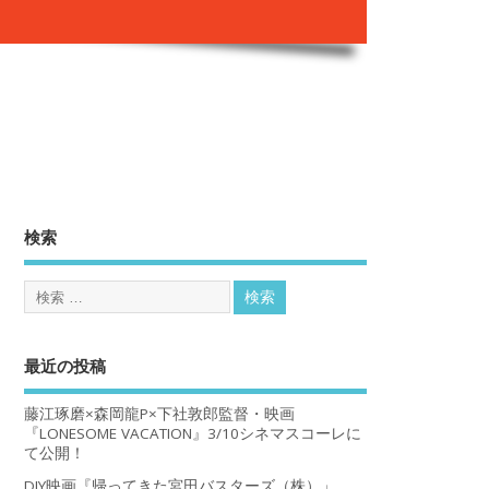
。
検索
最近の投稿
藤江琢磨×森岡龍P×下社敦郎監督・映画
『LONESOME VACATION』3/10シネマスコーレに
て公開！
DIY映画『帰ってきた宮田バスターズ（株）」