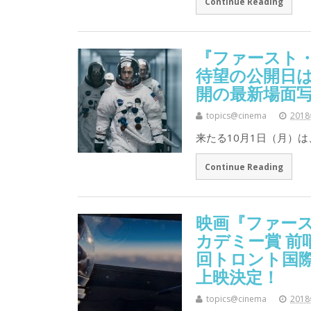
Continue Reading
『ファースト・
待望の公開日は
開の最新場面
topics@cinema
201
来たる10月1日（月）
Continue Reading
映画『ファース
カデミー賞 前
回トロント国
上映決定！
topics@cinema
201