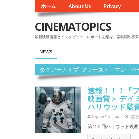
ホーム
About Us
Privacy
CINEMATOPICS
最新映画情報とインタビュー、レポートを紹介。某映画映画祭
NEWS
タグアーカイブ: ファースト・マン - ペー
速報！！！『フ
映画賞＞ デ
ハリウッド監
topics@cinema
201
第２２回ハリウッド映画