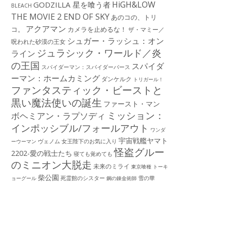
HiGH&LOW
GODZILLA 星を喰う者
BLEACH
THE MOVIE 2 END OF SKY
あのコの、トリ
アクアマン
コ。
カメラを止めるな！
ザ・マミー／
シュガー・ラッシュ：オン
呪われた砂漠の王女
ジュラシック・ワールド／炎
ライン
の王国
スパイダ
スパイダーマン：スパイダーバース
ーマン：ホームカミング
ダンケルク
トリガール！
ファンタスティック・ビーストと
黒い魔法使いの誕生
ファースト・マン
ミッション：
ボヘミアン・ラプソディ
インポッシブル/フォールアウト
ワンダ
宇宙戦艦ヤマト
ーウーマン
ヴェノム
女王陛下のお気に入り
怪盗グルー
2202-愛の戦士たち
寝ても覚めても
のミニオン大脱走
未来のミライ
東京喰種 トーキ
柴公園
死霊館のシスター
雪の華
ョーグール
鋼の錬金術師