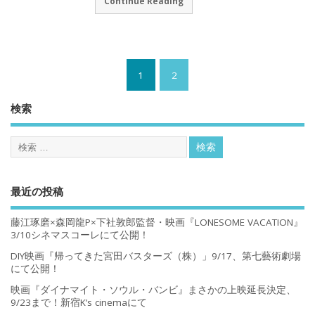
Continue Reading
1
2
検索
最近の投稿
藤江琢磨×森岡龍P×下社敦郎監督・映画『LONESOME VACATION』
3/10シネマスコーレにて公開！
DIY映画『帰ってきた宮田バスターズ（株）」9/17、第七藝術劇場
にて公開！
映画『ダイナマイト・ソウル・バンビ』まさかの上映延長決定、
9/23まで！新宿K’s cinemaにて