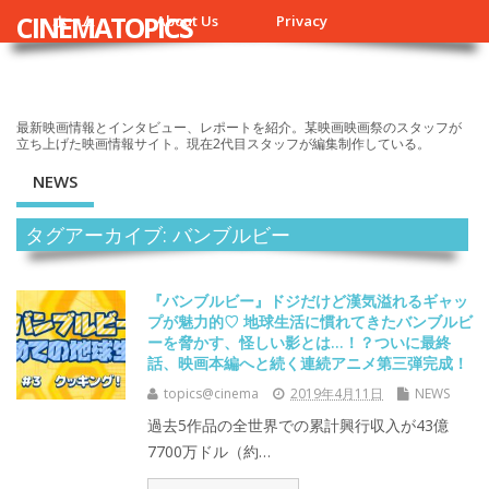
CINEMATOPICS
ホーム
About Us
Privacy
最新映画情報とインタビュー、レポートを紹介。某映画映画祭のスタッフが
立ち上げた映画情報サイト。現在2代目スタッフが編集制作している。
NEWS
タグアーカイブ: バンブルビー
『バンブルビー』ドジだけど漢気溢れるギャッ
プが魅力的♡ 地球生活に慣れてきたバンブルビ
ーを脅かす、怪しい影とは…！？ついに最終
話、映画本編へと続く連続アニメ第三弾完成！
topics@cinema
2019年4月11日
NEWS
過去5作品の全世界での累計興行収入が43億
7700万ドル（約…