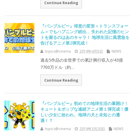
Continue Reading
『バンブルビー』得意の変形＜トランスフォー
ム＞でもハプニング続出… 失われた記憶のヒン
トを握るのはあのキャラ！ 地球生活に風雲急を
告げるアニメ第2弾完成！
topics@cinema
2019年4月5日
NEWS
過去5作品の全世界での累計興行収入が43億
7700万ドル（約…
Continue Reading
『バンブルビー』初めての地球生活の幕開け！
キュート＆ポップな連続アニメ第１弾完成！優
しい少女に拾われ、地球の犬と未知との遭
遇！？
topics@cinema
2019年3月20日
NEWS