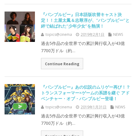
『バンブルビー』日本語版吹替キャスト決
定！！土屋太鳳＆志尊淳が、“バンブルビー”と
絆で結ばれた“少年少女”を熱演！
topics@cinema
2019年2月1日
NEWS
過去5作品の全世界での累計興行収入が43億
7700万ドル（約…
Continue Reading
『バンブルビー』あの伝説のムリゲー再び！？
トランスフォーマー×ゲームの系譜を継ぐ アド
ベンチャー・オブ・バンブルビー登場！
topics@cinema
2019年1月31日
NEWS
過去5作品の全世界での累計興行収入が43億
7700万ドル（約…