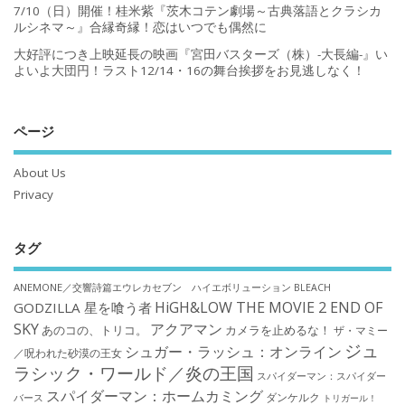
7/10（日）開催！桂米紫『茨木コテン劇場～古典落語とクラシカ
ルシネマ～』合縁奇縁！恋はいつでも偶然に
大好評につき上映延長の映画『宮田バスターズ（株）-大長編-』い
よいよ大団円！ラスト12/14・16の舞台挨拶をお見逃しなく！
ページ
About Us
Privacy
タグ
ANEMONE／交響詩篇エウレカセブン ハイエボリューション
BLEACH
HiGH&LOW THE MOVIE 2 END OF
GODZILLA 星を喰う者
SKY
アクアマン
あのコの、トリコ。
カメラを止めるな！
ザ・マミー
ジュ
シュガー・ラッシュ：オンライン
／呪われた砂漠の王女
ラシック・ワールド／炎の王国
スパイダーマン：スパイダー
スパイダーマン：ホームカミング
ダンケルク
バース
トリガール！