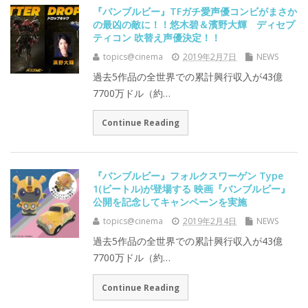
『バンブルビー』TFガチ愛声優コンビがまさか
の最凶の敵に！！悠木碧＆濱野大輝 ディセプ
ティコン 吹替え声優決定！！
topics@cinema
2019年2月7日
NEWS
過去5作品の全世界での累計興行収入が43億
7700万ドル（約…
Continue Reading
『バンブルビー』フォルクスワーゲン Type
1(ビートル)が登場する 映画『バンブルビー』
公開を記念してキャンペーンを実施
topics@cinema
2019年2月4日
NEWS
過去5作品の全世界での累計興行収入が43億
7700万ドル（約…
Continue Reading