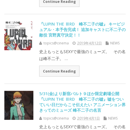
Continue Reading
『LUPIN THE ⅢRD 峰不二子の嘘』 キービジ
ュアル・本予告完成！ 追加キャストに不二子の
敵役 宮野真守決定！！
topics@cinema
2019年4月12日
NEWS
史上もっともSEXYで最強のミューズ。 その名
は峰不二子。 …
Continue Reading
5/31(金)より新宿バルト９ほか限定劇場公開
『LUPIN THE ⅢRD 峰不二子の嘘』嘘をつい
ていい日だからこそ伝えたい アニメーション界
きってのミューズ 峰不二子の名言
topics@cinema
2019年4月1日
NEWS
史上もっともSEXYで最強のミューズ。 その名