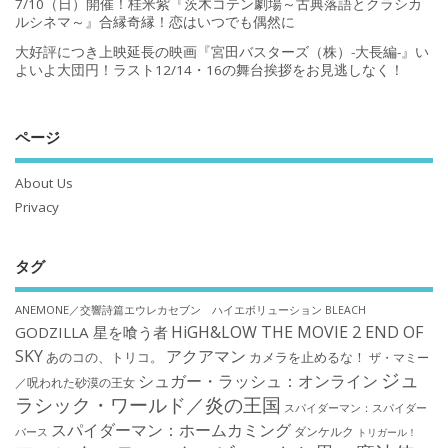
7/10（日）開催！桂米紫『茨木コテン劇場～古典落語とクラシカ
ルシネマ～』合縁奇縁！恋はいつでも偶然に
大好評につき上映延長の映画『宮田バスターズ（株）-大長編-』い
よいよ大団円！ラスト12/14・16の舞台挨拶をお見逃しなく！
ページ
About Us
Privacy
タグ
ANEMONE／交響詩篇エウレカセブン ハイエボリューション
BLEACH
HiGH&LOW THE MOVIE 2 END OF
GODZILLA 星を喰う者
SKY
アクアマン
あのコの、トリコ。
カメラを止めるな！
ザ・マミー
ジュ
シュガー・ラッシュ：オンライン
／呪われた砂漠の王女
ラシック・ワールド／炎の王国
スパイダーマン：スパイダー
スパイダーマン：ホームカミング
ダンケルク
バース
トリガール！