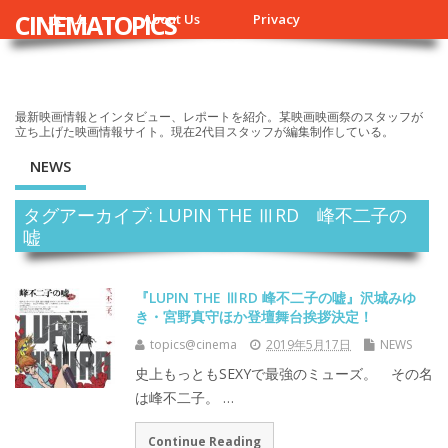
CINEMATOPICS
ホーム
About Us
Privacy
最新映画情報とインタビュー、レポートを紹介。某映画映画祭のスタッフが
立ち上げた映画情報サイト。現在2代目スタッフが編集制作している。
NEWS
タグアーカイブ: LUPIN THE ⅢRD 峰不二子の
嘘
『LUPIN THE ⅢRD 峰不二子の嘘』沢城みゆ
き・宮野真守ほか登壇舞台挨拶決定！
topics@cinema
2019年5月17日
NEWS
史上もっともSEXYで最強のミューズ。 その名
は峰不二子。 …
Continue Reading