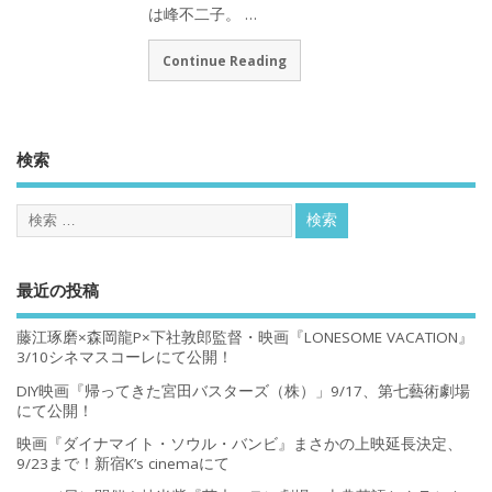
は峰不二子。 …
Continue Reading
検索
最近の投稿
藤江琢磨×森岡龍P×下社敦郎監督・映画『LONESOME VACATION』
3/10シネマスコーレにて公開！
DIY映画『帰ってきた宮田バスターズ（株）」9/17、第七藝術劇場
にて公開！
映画『ダイナマイト・ソウル・バンビ』まさかの上映延長決定、
9/23まで！新宿K’s cinemaにて