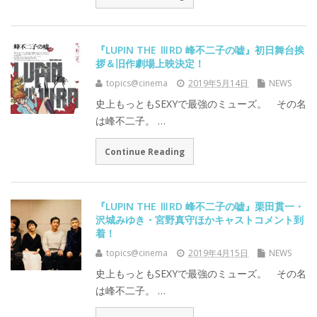
『LUPIN THE ⅢRD 峰不二子の嘘』初日舞台挨
拶＆旧作劇場上映決定！
topics@cinema
2019年5月14日
NEWS
史上もっともSEXYで最強のミューズ。 その名
は峰不二子。 …
Continue Reading
『LUPIN THE ⅢRD 峰不二子の嘘』栗田貫一・
沢城みゆき・宮野真守ほかキャストコメント到
着！
topics@cinema
2019年4月15日
NEWS
史上もっともSEXYで最強のミューズ。 その名
は峰不二子。 …