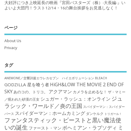
大好評につき上映延長の映画『宮田バスターズ（株）-大長編-』い
よいよ大団円！ラスト12/14・16の舞台挨拶をお見逃しなく！
ページ
About Us
Privacy
タグ
ANEMONE／交響詩篇エウレカセブン ハイエボリューション
BLEACH
HiGH&LOW THE MOVIE 2 END OF
GODZILLA 星を喰う者
SKY
アクアマン
あのコの、トリコ。
カメラを止めるな！
ザ・マミー
ジュ
シュガー・ラッシュ：オンライン
／呪われた砂漠の王女
ラシック・ワールド／炎の王国
スパイダーマン：スパイダー
スパイダーマン：ホームカミング
ダンケルク
バース
トリガール！
ファンタスティック・ビーストと黒い魔法使
いの誕生
ミ
ボヘミアン・ラプソディ
ファースト・マン