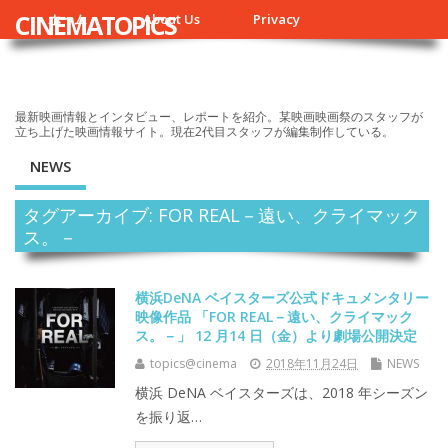
CINEMATOPICS
ホーム
About Us
Privacy
最新映画情報とインタビュー、レポートを紹介。某映画映画祭のスタッフが
立ち上げた映画情報サイト。現在2代目スタッフが編集制作している。
NEWS
タグアーカイブ: FOR REAL－遠い、クライマック
ス。－
横浜DeNA ベイスターズ公式ドキュメンタリー
映像作品 「FOR REAL－遠い、クライマック
ス。－」 12 月14 日（金）より劇場公開決定
topics@cinema
2018年11月24日
NEWS
横浜 DeNA ベイスターズは、2018 年シーズン
を振り返…