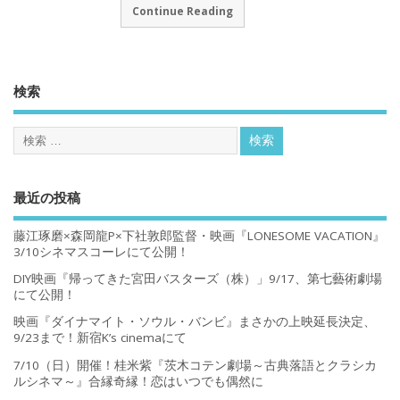
Continue Reading
検索
最近の投稿
藤江琢磨×森岡龍P×下社敦郎監督・映画『LONESOME VACATION』
3/10シネマスコーレにて公開！
DIY映画『帰ってきた宮田バスターズ（株）」9/17、第七藝術劇場
にて公開！
映画『ダイナマイト・ソウル・バンビ』まさかの上映延長決定、
9/23まで！新宿K’s cinemaにて
7/10（日）開催！桂米紫『茨木コテン劇場～古典落語とクラシカ
ルシネマ～』合縁奇縁！恋はいつでも偶然に