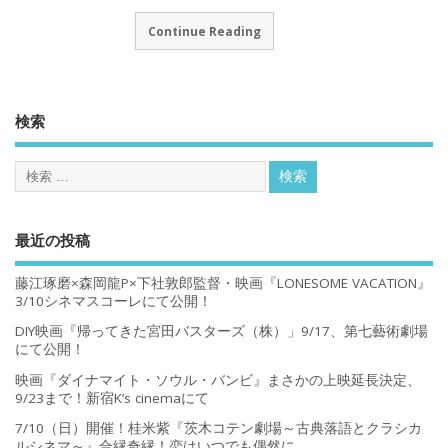
Continue Reading
検索
最近の投稿
藤江琢磨×森岡龍P×下社敦郎監督・映画『LONESOME VACATION』
3/10シネマスコーレにて公開！
DIY映画『帰ってきた宮田バスターズ（株）」9/17、第七藝術劇場
にて公開！
映画『ダイナマイト・ソウル・バンビ』まさかの上映延長決定、
9/23まで！新宿K’s cinemaにて
7/10（日）開催！桂米紫『茨木コテン劇場～古典落語とクラシカ
ルシネマ～』合縁奇縁！恋はいつでも偶然に