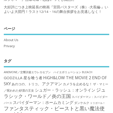
大好評につき上映延長の映画『宮田バスターズ（株）-大長編-』い
よいよ大団円！ラスト12/14・16の舞台挨拶をお見逃しなく！
ページ
About Us
Privacy
タグ
ANEMONE／交響詩篇エウレカセブン ハイエボリューション
BLEACH
HiGH&LOW THE MOVIE 2 END OF
GODZILLA 星を喰う者
SKY
アクアマン
あのコの、トリコ。
カメラを止めるな！
ザ・マミー
ジュ
シュガー・ラッシュ：オンライン
／呪われた砂漠の王女
ラシック・ワールド／炎の王国
スパイダーマン：スパイダー
スパイダーマン：ホームカミング
ダンケルク
バース
トリガール！
ファンタスティック・ビーストと黒い魔法使