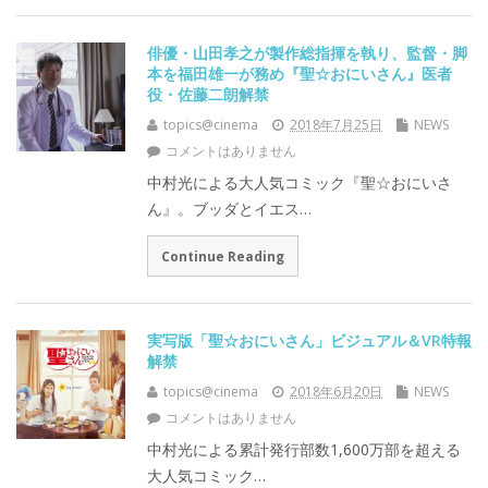
俳優・山田孝之が製作総指揮を執り、監督・脚
本を福田雄一が務め『聖☆おにいさん』医者
役・佐藤二朗解禁
topics@cinema
2018年7月25日
NEWS
コメントはありません
中村光による大人気コミック『聖☆おにいさ
ん』。ブッダとイエス…
Continue Reading
実写版「聖☆おにいさん」ビジュアル＆VR特報
解禁
topics@cinema
2018年6月20日
NEWS
コメントはありません
中村光による累計発行部数1,600万部を超える
大人気コミック…