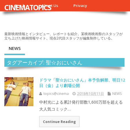
CINEMATOPICS
ホーム
About Us
Privacy
最新映画情報とインタビュー、レポートを紹介。某映画映画祭のスタッフが
立ち上げた映画情報サイト。現在2代目スタッフが編集制作している。
NEWS
タグアーカイブ: 聖☆おにいさん
ドラマ「聖☆おにいさん」本予告解禁、明日12
日（金）より劇場公開
topics@cinema
2018年10月11日
NEWS
中村光による累計発行部数1,600万部を超える
大人気コミック…
Continue Reading