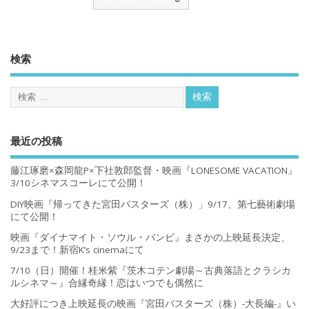
検索
最近の投稿
藤江琢磨×森岡龍P×下社敦郎監督・映画『LONESOME VACATION』
3/10シネマスコーレにて公開！
DIY映画『帰ってきた宮田バスターズ（株）」9/17、第七藝術劇場
にて公開！
映画『ダイナマイト・ソウル・バンビ』まさかの上映延長決定、
9/23まで！新宿K’s cinemaにて
7/10（日）開催！桂米紫『茨木コテン劇場～古典落語とクラシカ
ルシネマ～』合縁奇縁！恋はいつでも偶然に
大好評につき上映延長の映画『宮田バスターズ（株）-大長編-』い