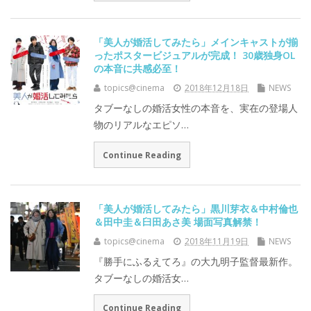
「美人が婚活してみたら」メインキャストが揃
ったポスタービジュアルが完成！ 30歳独身OL
の本音に共感必至！
topics@cinema
2018年12月18日
NEWS
タブーなしの婚活女性の本音を、実在の登場人
物のリアルなエピソ…
Continue Reading
「美人が婚活してみたら」黒川芽衣＆中村倫也
＆田中圭＆臼田あさ美 場面写真解禁！
topics@cinema
2018年11月19日
NEWS
『勝手にふるえてろ』の大九明子監督最新作。
タブーなしの婚活女…
Continue Reading