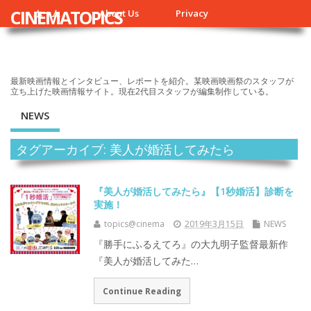
CINEMATOPICS
ホーム
About Us
Privacy
最新映画情報とインタビュー、レポートを紹介。某映画映画祭のスタッフが
立ち上げた映画情報サイト。現在2代目スタッフが編集制作している。
NEWS
タグアーカイブ: 美人が婚活してみたら
『美人が婚活してみたら』【1秒婚活】診断を
実施！
topics@cinema
2019年3月15日
NEWS
『勝手にふるえてろ』の大九明子監督最新作
『美人が婚活してみた…
Continue Reading