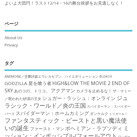
よいよ大団円！ラスト12/14・16の舞台挨拶をお見逃しなく！
ページ
About Us
Privacy
タグ
ANEMONE／交響詩篇エウレカセブン ハイエボリューション
BLEACH
HiGH&LOW THE MOVIE 2 END OF
GODZILLA 星を喰う者
SKY
アクアマン
あのコの、トリコ。
カメラを止めるな！
ザ・マミー
ジュ
シュガー・ラッシュ：オンライン
／呪われた砂漠の王女
ラシック・ワールド／炎の王国
スパイダーマン：スパイダー
スパイダーマン：ホームカミング
ダンケルク
バース
トリガール！
ファンタスティック・ビーストと黒い魔法使
いの誕生
ミ
ボヘミアン・ラプソディ
ファースト・マン
ッション：インポッシブル/フォールアウト
ワンダー