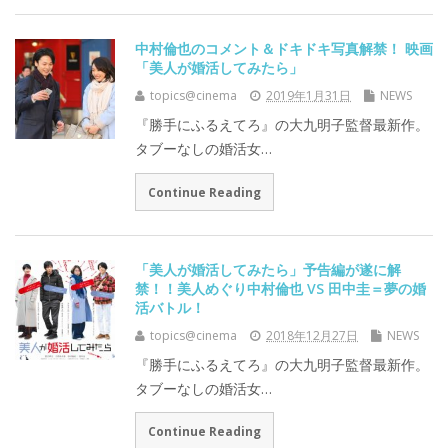
中村倫也のコメント＆ドキドキ写真解禁！ 映画
「美人が婚活してみたら」
topics@cinema
2019年1月31日
NEWS
『勝手にふるえてろ』の大九明子監督最新作。
タブーなしの婚活女…
Continue Reading
「美人が婚活してみたら」予告編が遂に解
禁！！美人めぐり中村倫也 VS 田中圭＝夢の婚
活バトル！
topics@cinema
2018年12月27日
NEWS
『勝手にふるえてろ』の大九明⼦監督最新作。
タブーなしの婚活⼥…
Continue Reading