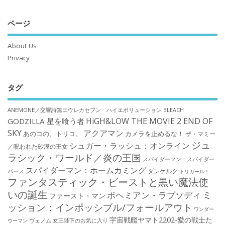
ページ
About Us
Privacy
タグ
ANEMONE／交響詩篇エウレカセブン ハイエボリューション
BLEACH
HiGH&LOW THE MOVIE 2 END OF
GODZILLA 星を喰う者
SKY
アクアマン
あのコの、トリコ。
カメラを止めるな！
ザ・マミー
ジュ
シュガー・ラッシュ：オンライン
／呪われた砂漠の王女
ラシック・ワールド／炎の王国
スパイダーマン：スパイダー
スパイダーマン：ホームカミング
ダンケルク
バース
トリガール！
ファンタスティック・ビーストと黒い魔法使
いの誕生
ミ
ボヘミアン・ラプソディ
ファースト・マン
ッション：インポッシブル/フォールアウト
ワンダー
宇宙戦艦ヤマト2202-愛の戦士た
ウーマン
ヴェノム
女王陛下のお気に入り