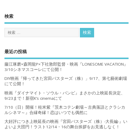
検索
最近の投稿
藤江琢磨×森岡龍P×下社敦郎監督・映画『LONESOME VACATION』
3/10シネマスコーレにて公開！
DIY映画『帰ってきた宮田バスターズ（株）」9/17、第七藝術劇場
にて公開！
映画『ダイナマイト・ソウル・バンビ』まさかの上映延長決定、
9/23まで！新宿K’s cinemaにて
7/10（日）開催！桂米紫『茨木コテン劇場～古典落語とクラシカ
ルシネマ～』合縁奇縁！恋はいつでも偶然に
大好評につき上映延長の映画『宮田バスターズ（株）-大長編-』い
よいよ大団円！ラスト12/14・16の舞台挨拶をお見逃しなく！