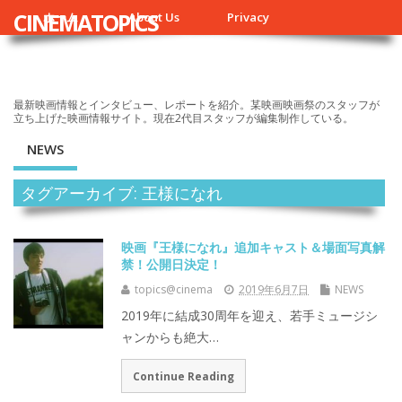
CINEMATOPICS
ホーム
About Us
Privacy
最新映画情報とインタビュー、レポートを紹介。某映画映画祭のスタッフが
立ち上げた映画情報サイト。現在2代目スタッフが編集制作している。
NEWS
タグアーカイブ: 王様になれ
映画『王様になれ』追加キャスト＆場面写真解
禁！公開日決定！
topics@cinema
2019年6月7日
NEWS
2019年に結成30周年を迎え、若手ミュージシ
ャンからも絶大…
Continue Reading