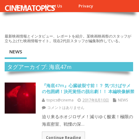
CINEMATOPICS
ホーム
About Us
Privacy
最新映画情報とインタビュー、レポートを紹介。某映画映画祭のスタッフが
立ち上げた映画情報サイト。現在2代目スタッフが編集制作している。
NEWS
タグアーカイブ: 海底47ｍ
『海底47m』心臓破裂寸前！？ 気づけばサメ
の包囲網！決死覚悟の脱出劇！！ 本編映像解禁
topics@cinema
2017年8月10日
NEWS
コメントはありません
迫り来るホオジロザメ！減りゆく酸素！極限の
海底密室、戦慄の深…
Continue Reading