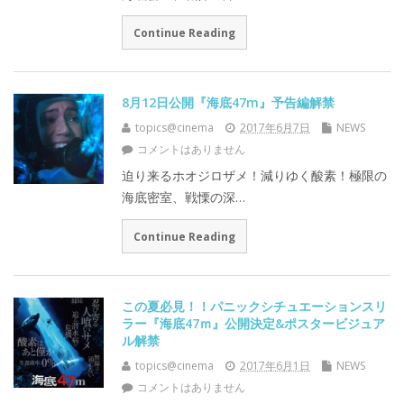
Continue Reading
8月12日公開『海底47m』予告編解禁
topics@cinema
2017年6月7日
NEWS
コメントはありません
迫り来るホオジロザメ！減りゆく酸素！極限の
海底密室、戦慄の深…
Continue Reading
この夏必見！！パニックシチュエーションスリ
ラー『海底47ｍ』公開決定&ポスタービジュア
ル解禁
topics@cinema
2017年6月1日
NEWS
コメントはありません