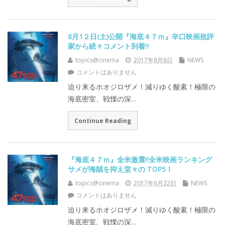
8月1２日(土)公開『海底４７ｍ』辛口映画批評
家から続々コメント到着!!
topics@cinema
2017年8月8日
NEWS
コメントはありません
迫り来るホオジロザメ！減りゆく酸素！極限の
海底密室、戦慄の深…
Continue Reading
『海底４７ｍ』全米激震‼全米映画ランキング
サメが海賊を抑え堂々の TOP5！
topics@cinema
2017年6月22日
NEWS
コメントはありません
迫り来るホオジロザメ！減りゆく酸素！極限の
海底密室、戦慄の深…