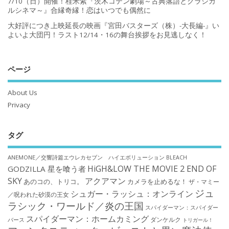
7/10（日）開催！桂米紫『茨木コテン劇場～古典落語とクラシカ
ルシネマ～』合縁奇縁！恋はいつでも偶然に
大好評につき上映延長の映画『宮田バスターズ（株）-大長編-』い
よいよ大団円！ラスト12/14・16の舞台挨拶をお見逃しなく！
ページ
About Us
Privacy
タグ
ANEMONE／交響詩篇エウレカセブン ハイエボリューション
BLEACH
HiGH&LOW THE MOVIE 2 END OF
GODZILLA 星を喰う者
SKY
アクアマン
あのコの、トリコ。
カメラを止めるな！
ザ・マミー
ジュ
シュガー・ラッシュ：オンライン
／呪われた砂漠の王女
ラシック・ワールド／炎の王国
スパイダーマン：スパイダー
スパイダーマン：ホームカミング
ダンケルク
バース
トリガール！