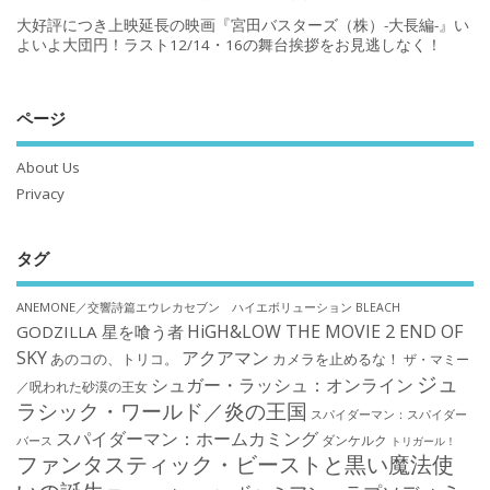
大好評につき上映延長の映画『宮田バスターズ（株）-大長編-』い
よいよ大団円！ラスト12/14・16の舞台挨拶をお見逃しなく！
ページ
About Us
Privacy
タグ
ANEMONE／交響詩篇エウレカセブン ハイエボリューション
BLEACH
HiGH&LOW THE MOVIE 2 END OF
GODZILLA 星を喰う者
SKY
アクアマン
あのコの、トリコ。
カメラを止めるな！
ザ・マミー
ジュ
シュガー・ラッシュ：オンライン
／呪われた砂漠の王女
ラシック・ワールド／炎の王国
スパイダーマン：スパイダー
スパイダーマン：ホームカミング
ダンケルク
バース
トリガール！
ファンタスティック・ビーストと黒い魔法使