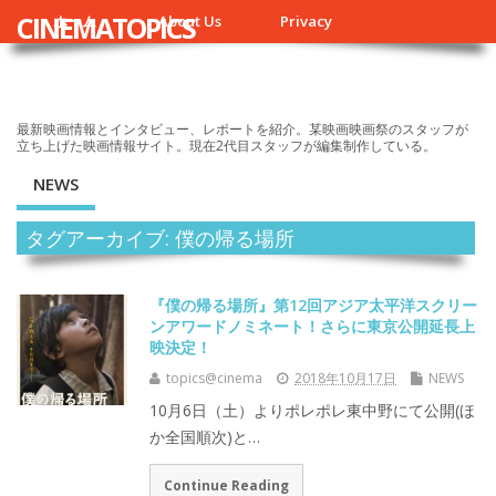
CINEMATOPICS
ホーム
About Us
Privacy
最新映画情報とインタビュー、レポートを紹介。某映画映画祭のスタッフが
立ち上げた映画情報サイト。現在2代目スタッフが編集制作している。
NEWS
タグアーカイブ: 僕の帰る場所
『僕の帰る場所』第12回アジア太平洋スクリー
ンアワードノミネート！さらに東京公開延長上
映決定！
topics@cinema
2018年10月17日
NEWS
10月6日（土）よりポレポレ東中野にて公開(ほ
か全国順次)と…
Continue Reading