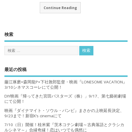
Continue Reading
検索
最近の投稿
藤江琢磨×森岡龍P×下社敦郎監督・映画『LONESOME VACATION』
3/10シネマスコーレにて公開！
DIY映画『帰ってきた宮田バスターズ（株）」9/17、第七藝術劇場
にて公開！
映画『ダイナマイト・ソウル・バンビ』まさかの上映延長決定、
9/23まで！新宿K’s cinemaにて
7/10（日）開催！桂米紫『茨木コテン劇場～古典落語とクラシカ
ルシネマ～』合縁奇縁！恋はいつでも偶然に