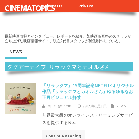
CINEMATOPICS
ホーム
About Us
Privacy
最新映画情報とインタビュー、レポートを紹介。某映画映画祭のスタッフが
立ち上げた映画情報サイト。現在2代目スタッフが編集制作している。
NEWS
タグアーカイブ: リラックマとカオルさん
「リラックマ」15周年記念NETFLIXオリジナル
作品『リラックマとカオルさん』ゆるゆるなお
正月ビジュアル解禁
topics@cinema
2019年1月1日
NEWS
世界最大級のオンラインストリーミングサービ
スを提供するNet…
Continue Reading