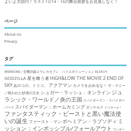
よいよ大団円！ラスト12/14・16の舞台挨拶をお見逃しなく！
ページ
About Us
Privacy
タグ
ANEMONE／交響詩篇エウレカセブン ハイエボリューション
BLEACH
HiGH&LOW THE MOVIE 2 END OF
GODZILLA 星を喰う者
SKY
アクアマン
あのコの、トリコ。
カメラを止めるな！
ザ・マミー
ジュ
シュガー・ラッシュ：オンライン
／呪われた砂漠の王女
ラシック・ワールド／炎の王国
スパイダーマン：スパイダー
スパイダーマン：ホームカミング
ダンケルク
バース
トリガール！
ファンタスティック・ビーストと黒い魔法使
いの誕生
ミ
ボヘミアン・ラプソディ
ファースト・マン
ッション：インポッシブル/フォールアウト
ワンダー