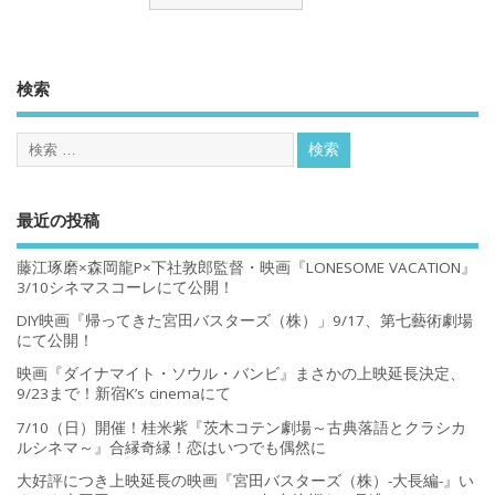
検索
最近の投稿
藤江琢磨×森岡龍P×下社敦郎監督・映画『LONESOME VACATION』
3/10シネマスコーレにて公開！
DIY映画『帰ってきた宮田バスターズ（株）」9/17、第七藝術劇場
にて公開！
映画『ダイナマイト・ソウル・バンビ』まさかの上映延長決定、
9/23まで！新宿K’s cinemaにて
7/10（日）開催！桂米紫『茨木コテン劇場～古典落語とクラシカ
ルシネマ～』合縁奇縁！恋はいつでも偶然に
大好評につき上映延長の映画『宮田バスターズ（株）-大長編-』い