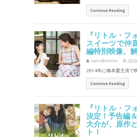
Continue Reading
『リトル・フ
スイーツで仲
編特別映像、
topics@cinema
201
2014年に橋本愛主演
Continue Reading
『リトル・フォ
決定！予告編
大介が、原作と
ト！