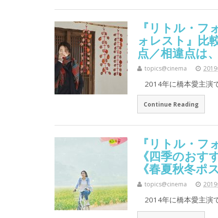
『リトル・フォ
ォレスト』比較
点／相違点は
topics@cinema
201
2014年に橋本愛主演
Continue Reading
『リトル・フ
《四季のおす
《春夏秋冬ポ
topics@cinema
201
2014年に橋本愛主演