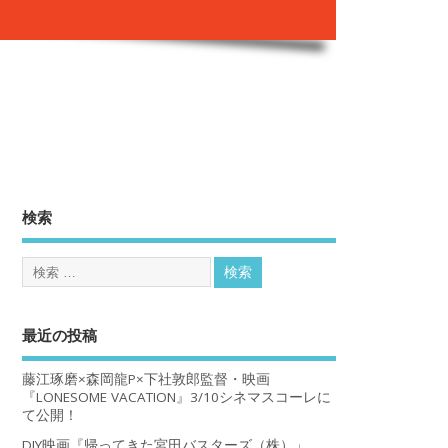
。
検索
最近の投稿
藤江琢磨×森岡龍P×下社敦郎監督・映画
『LONESOME VACATION』3/10シネマスコーレに
て公開！
DIY映画『帰ってきた宮田バスターズ（株）」