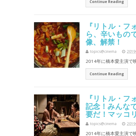
Continue Reading
『リトル・フ
ら、辛いもの
像、解禁！
topics@cinema
201
2014年に橋本愛主演
Continue Reading
『リトル・フ
記念！みんな
要だ！マッコ
topics@cinema
201
2014年に橋本愛主演