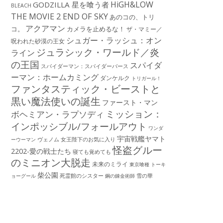
HiGH&LOW
GODZILLA 星を喰う者
BLEACH
THE MOVIE 2 END OF SKY
あのコの、トリ
アクアマン
コ。
カメラを止めるな！
ザ・マミー／
シュガー・ラッシュ：オン
呪われた砂漠の王女
ジュラシック・ワールド／炎
ライン
の王国
スパイダ
スパイダーマン：スパイダーバース
ーマン：ホームカミング
ダンケルク
トリガール！
ファンタスティック・ビーストと
黒い魔法使いの誕生
ファースト・マン
ミッション：
ボヘミアン・ラプソディ
インポッシブル/フォールアウト
ワンダ
宇宙戦艦ヤマト
ーウーマン
ヴェノム
女王陛下のお気に入り
怪盗グルー
2202-愛の戦士たち
寝ても覚めても
のミニオン大脱走
未来のミライ
東京喰種 トーキ
柴公園
死霊館のシスター
雪の華
ョーグール
鋼の錬金術師