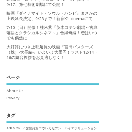
9/17、第七藝術劇場にて公開！
映画『ダイナマイト・ソウル・バンビ』まさかの
上映延長決定、9/23まで！新宿K’s cinemaにて
7/10（日）開催！桂米紫『茨木コテン劇場～古典
落語とクラシカルシネマ～』合縁奇縁！恋はいつ
でも偶然に
大好評につき上映延長の映画『宮田バスターズ
（株）-大長編-』いよいよ大団円！ラスト12/14・
16の舞台挨拶をお見逃しなく！
ページ
About Us
Privacy
タグ
ANEMONE／交響詩篇エウレカセブン ハイエボリューション