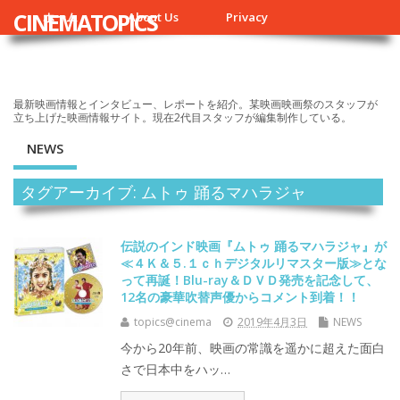
CINEMATOPICS
ホーム
About Us
Privacy
最新映画情報とインタビュー、レポートを紹介。某映画映画祭のスタッフが
立ち上げた映画情報サイト。現在2代目スタッフが編集制作している。
NEWS
タグアーカイブ: ムトゥ 踊るマハラジャ
伝説のインド映画『ムトゥ 踊るマハラジャ』が
≪４Ｋ＆５.１ｃｈデジタルリマスター版≫とな
って再誕！Blu-ray＆ＤＶＤ発売を記念して、
12名の豪華吹替声優からコメント到着！！
topics@cinema
2019年4月3日
NEWS
今から20年前、映画の常識を遥かに超えた面白
さで日本中をハッ…