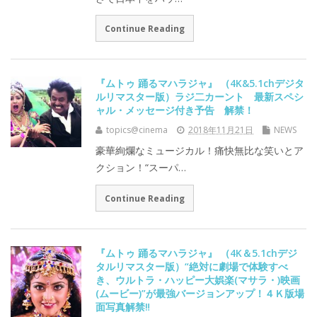
Continue Reading
『ムトゥ 踊るマハラジャ』 （4K&5.1chデジタ
ルリマスター版）ラジ二カーント 最新スペシ
ャル・メッセージ付き予告 解禁！
topics@cinema
2018年11月21日
NEWS
豪華絢爛なミュージカル！痛快無比な笑いとア
クション！“スーパ…
Continue Reading
『ムトゥ 踊るマハラジャ』 （4K＆5.1chデジ
タルリマスター版）“絶対に劇場で体験すべ
き、ウルトラ・ハッピー大娯楽(マサラ・)映画
(ムービー)”が最強バージョンアップ！４Ｋ版場
面写真解禁‼