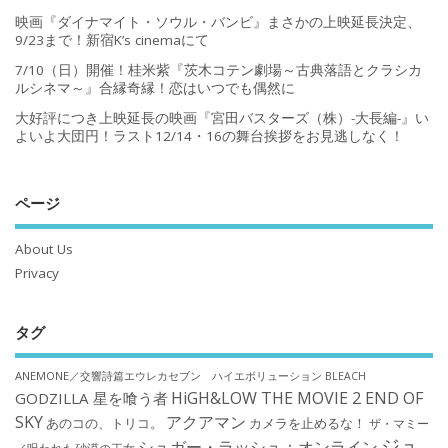
映画『ダイナマイト・ソウル・バンビ』まさかの上映延長決定、
9/23まで！新宿K’s cinemaにて
7/10（日）開催！桂米紫『茨木コテン劇場～古典落語とクラシカ
ルシネマ～』合縁奇縁！恋はいつでも偶然に
大好評につき上映延長の映画『宮田バスターズ（株）-大長編-』い
よいよ大団円！ラスト12/14・16の舞台挨拶をお見逃しなく！
ページ
About Us
Privacy
タグ
ANEMONE／交響詩篇エウレカセブン ハイエボリューション
BLEACH
HiGH&LOW THE MOVIE 2 END OF
GODZILLA 星を喰う者
SKY
アクアマン
あのコの、トリコ。
カメラを止めるな！
ザ・マミー
ジュ
シュガー・ラッシュ：オンライン