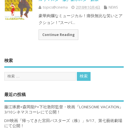
topics@cinema
2018年10月4日
NEWS
豪華絢爛なミュージカル！痛快無比な笑いとア
クション！“スーパ…
Continue Reading
検索
最近の投稿
藤江琢磨×森岡龍P×下社敦郎監督・映画『LONESOME VACATION』
3/10シネマスコーレにて公開！
DIY映画『帰ってきた宮田バスターズ（株）」9/17、第七藝術劇場
にて公開！