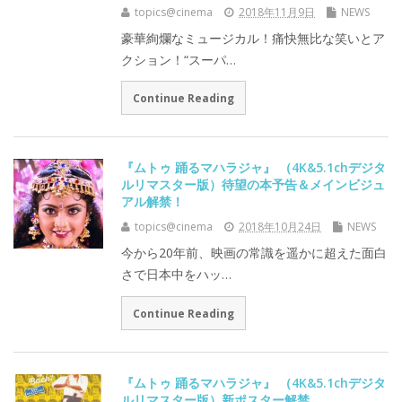
topics@cinema
2018年11月9日
NEWS
豪華絢爛なミュージカル！痛快無比な笑いとア
クション！“スーパ…
Continue Reading
『ムトゥ 踊るマハラジャ』 （4K&5.1chデジタ
ルリマスター版）待望の本予告＆メインビジュ
アル解禁！
topics@cinema
2018年10月24日
NEWS
今から20年前、映画の常識を遥かに超えた面白
さで日本中をハッ…
Continue Reading
『ムトゥ 踊るマハラジャ』 （4K&5.1chデジタ
ルリマスター版）新ポスター解禁