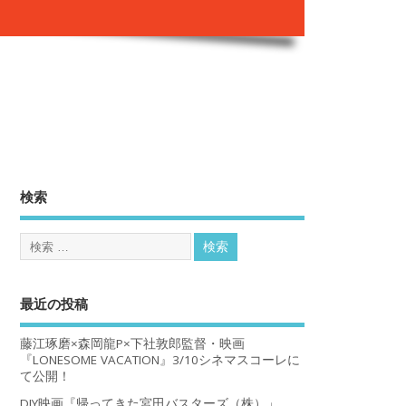
。
検索
最近の投稿
藤江琢磨×森岡龍P×下社敦郎監督・映画
『LONESOME VACATION』3/10シネマスコーレに
て公開！
DIY映画『帰ってきた宮田バスターズ（株）」