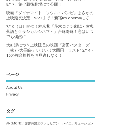
9/17、第七藝術劇場にて公開！
映画『ダイナマイト・ソウル・バンビ』まさかの
上映延長決定、9/23まで！新宿K’s cinemaにて
7/10（日）開催！桂米紫『茨木コテン劇場～古典
落語とクラシカルシネマ～』合縁奇縁！恋はいつ
でも偶然に
大好評につき上映延長の映画『宮田バスターズ
（株）-大長編-』いよいよ大団円！ラスト12/14・
16の舞台挨拶をお見逃しなく！
ページ
About Us
Privacy
タグ
ANEMONE／交響詩篇エウレカセブン ハイエボリューション