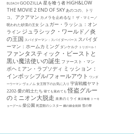
HiGH&LOW
GODZILLA 星を喰う者
BLEACH
THE MOVIE 2 END OF SKY
あのコの、トリ
アクアマン
コ。
カメラを止めるな！
ザ・マミー／
シュガー・ラッシュ：オン
呪われた砂漠の王女
ジュラシック・ワールド／炎
ライン
の王国
スパイダ
スパイダーマン：スパイダーバース
ーマン：ホームカミング
ダンケルク
トリガール！
ファンタスティック・ビーストと
黒い魔法使いの誕生
ファースト・マン
ミッション：
ボヘミアン・ラプソディ
インポッシブル/フォールアウト
ワンダ
宇宙戦艦ヤマト
ーウーマン
ヴェノム
女王陛下のお気に入り
怪盗グルー
2202-愛の戦士たち
寝ても覚めても
のミニオン大脱走
未来のミライ
東京喰種 トーキ
柴公園
死霊館のシスター
雪の華
ョーグール
鋼の錬金術師