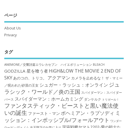
ページ
About Us
Privacy
タグ
ANEMONE／交響詩篇エウレカセブン ハイエボリューション
BLEACH
HiGH&LOW THE MOVIE 2 END OF
GODZILLA 星を喰う者
SKY
アクアマン
あのコの、トリコ。
カメラを止めるな！
ザ・マミー
ジュ
シュガー・ラッシュ：オンライン
／呪われた砂漠の王女
ラシック・ワールド／炎の王国
スパイダーマン：スパイダー
スパイダーマン：ホームカミング
ダンケルク
バース
トリガール！
ファンタスティック・ビーストと黒い魔法使
いの誕生
ミ
ボヘミアン・ラプソディ
ファースト・マン
ッション：インポッシブル/フォールアウト
ワンダー
宇宙戦艦ヤマト2202-愛の戦士た
ウーマン
ヴェノム
女王陛下のお気に入り