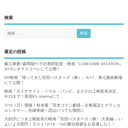
検索
最近の投稿
藤江琢磨×森岡龍P×下社敦郎監督・映画『LONESOME VACATION』
3/10シネマスコーレにて公開！
DIY映画『帰ってきた宮田バスターズ（株）」9/17、第七藝術劇場
にて公開！
映画『ダイナマイト・ソウル・バンビ』まさかの上映延長決定、
9/23まで！新宿K’s cinemaにて
7/10（日）開催！桂米紫『茨木コテン劇場～古典落語とクラシカ
ルシネマ～』合縁奇縁！恋はいつでも偶然に
大好評につき上映延長の映画『宮田バスターズ（株）-大長編-』い
よいよ大団円！ラスト12/14・16の舞台挨拶をお見逃しなく！