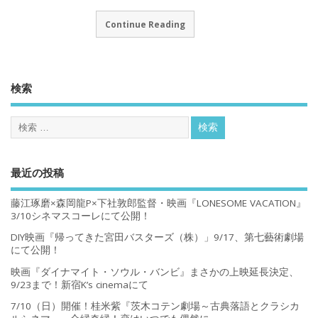
Continue Reading
検索
最近の投稿
藤江琢磨×森岡龍P×下社敦郎監督・映画『LONESOME VACATION』
3/10シネマスコーレにて公開！
DIY映画『帰ってきた宮田バスターズ（株）」9/17、第七藝術劇場
にて公開！
映画『ダイナマイト・ソウル・バンビ』まさかの上映延長決定、
9/23まで！新宿K’s cinemaにて
7/10（日）開催！桂米紫『茨木コテン劇場～古典落語とクラシカ