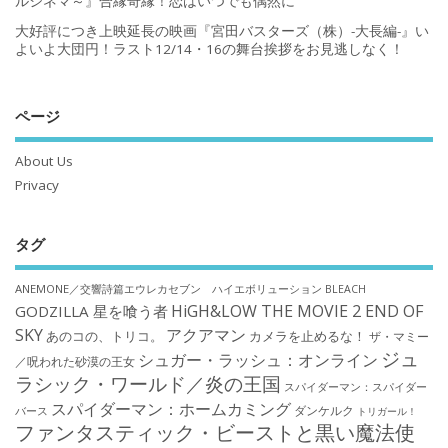
ルシネマ～』合縁奇縁！恋はいつでも偶然に
大好評につき上映延長の映画『宮田バスターズ（株）-大長編-』い
よいよ大団円！ラスト12/14・16の舞台挨拶をお見逃しなく！
ページ
About Us
Privacy
タグ
ANEMONE／交響詩篇エウレカセブン ハイエボリューション
BLEACH
HiGH&LOW THE MOVIE 2 END OF
GODZILLA 星を喰う者
SKY
アクアマン
あのコの、トリコ。
カメラを止めるな！
ザ・マミー
ジュ
シュガー・ラッシュ：オンライン
／呪われた砂漠の王女
ラシック・ワールド／炎の王国
スパイダーマン：スパイダー
スパイダーマン：ホームカミング
ダンケルク
バース
トリガール！
ファンタスティック・ビーストと黒い魔法使