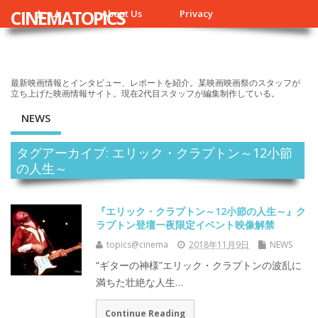
CINEMATOPICS
ホーム
About Us
Privacy
最新映画情報とインタビュー、レポートを紹介。某映画映画祭のスタッフが
立ち上げた映画情報サイト。現在2代目スタッフが編集制作している。
NEWS
タグアーカイブ: エリック・クラプトン～12小節
の人生～
『エリック・クラプトン～12小節の人生～』ク
ラプトン登壇一夜限定イベント映像解禁
topics@cinema
2018年11月9日
NEWS
“ギターの神様”エリック・クラプトンの波乱に
満ちた壮絶な人生…
Continue Reading