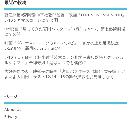
最近の投稿
藤江琢磨×森岡龍P×下社敦郎監督・映画『LONESOME VACATION』
3/10シネマスコーレにて公開！
DIY映画『帰ってきた宮田バスターズ（株）」9/17、第七藝術劇場
にて公開！
映画『ダイナマイト・ソウル・バンビ』まさかの上映延長決定、
9/23まで！新宿K’s cinemaにて
7/10（日）開催！桂米紫『茨木コテン劇場～古典落語とクラシカ
ルシネマ～』合縁奇縁！恋はいつでも偶然に
大好評につき上映延長の映画『宮田バスターズ（株）-大長編-』い
よいよ大団円！ラスト12/14・16の舞台挨拶をお見逃しなく！
ページ
About Us
Privacy