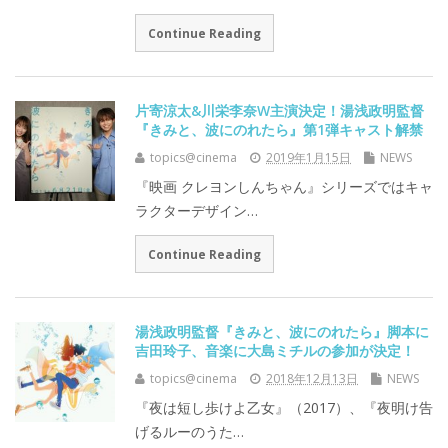
Continue Reading
片寄涼太&川栄李奈W主演決定！湯浅政明監督
『きみと、波にのれたら』第1弾キャスト解禁
topics@cinema
2019年1月15日
NEWS
『映画 クレヨンしんちゃん』シリーズではキャ
ラクターデザイン…
Continue Reading
湯浅政明監督『きみと、波にのれたら』脚本に
吉田玲子、音楽に大島ミチルの参加が決定！
topics@cinema
2018年12月13日
NEWS
『夜は短し歩けよ乙女』（2017）、『夜明け告
げるルーのうた…