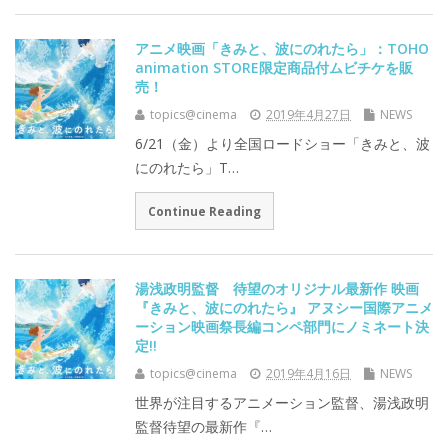
アニメ映画「きみと、波にのれたら」：TOHO
animation STORE限定商品付ムビチケを販
売！
topics@cinema
2019年4月27日
NEWS
6/21（金）より全国ロードショー「きみと、波
にのれたら」T…
Continue Reading
湯浅政明監督 待望のオリジナル最新作 映画
『きみと、波にのれたら』 アヌシー国際アニメ
ーション映画祭長編コンペ部門にノミネート決
定!!
topics@cinema
2019年4月16日
NEWS
世界が注目するアニメーション監督、湯浅政明
監督待望の最新作『…