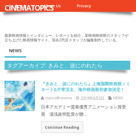
CINEMATOPICS
ホーム
About Us
Privacy
最新映画情報とインタビュー、レポートを紹介。某映画映画祭のスタッフが
立ち上げた映画情報サイト。現在2代目スタッフが編集制作している。
NEWS
タグアーカイブ: きみと、波にのれたら
『きみと、波にのれたら』上海国際映画祭ノミ
ネート&片寄涼太、海外映画祭初参加決定！
topics@cinema
2019年6月3日
NEWS
日本アカデミー賞最優秀アニメーション賞受
賞 湯浅政明監督が贈…
Continue Reading