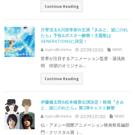
Continue Reading
片寄涼太&川栄李奈W主演『きみと、波にのれ
たら』予告&ポスター解禁！主題歌は
GENERATIONSに決定！
topics@cinema
2019年3月9日
NEWS
世界が注目するアニメーション監督・湯浅政
明 待望のオリジナル…
Continue Reading
伊藤健太郎&松本穂香出演決定！映画『きみ
と、波にのれたら』第2弾キャスト解禁
topics@cinema
2019年2月18日
NEWS
仏・アヌシー国際アニメーション映画祭長編部
門・クリスタル賞（…