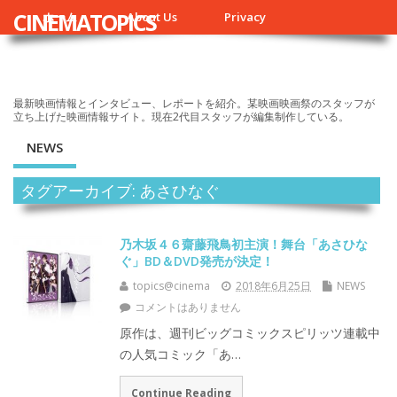
CINEMATOPICS
ホーム
About Us
Privacy
最新映画情報とインタビュー、レポートを紹介。某映画映画祭のスタッフが
立ち上げた映画情報サイト。現在2代目スタッフが編集制作している。
NEWS
タグアーカイブ: あさひなぐ
乃木坂４６齋藤飛鳥初主演！舞台「あさひな
ぐ」BD＆DVD発売が決定！
topics@cinema
2018年6月25日
NEWS
コメントはありません
原作は、週刊ビッグコミックスピリッツ連載中
の人気コミック「あ…
Continue Reading