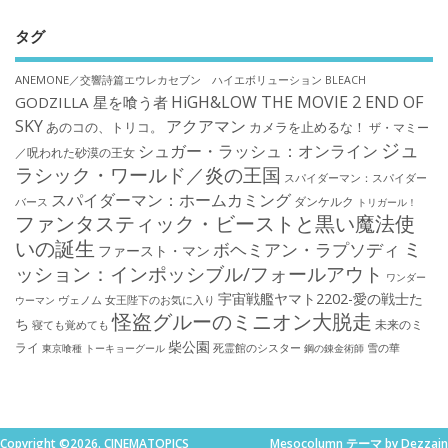
タグ
ANEMONE／交響詩篇エウレカセブン ハイエボリューション
BLEACH
HiGH&LOW THE MOVIE 2 END OF
GODZILLA 星を喰う者
SKY
アクアマン
あのコの、トリコ。
カメラを止めるな！
ザ・マミー
ジュ
シュガー・ラッシュ：オンライン
／呪われた砂漠の王女
ラシック・ワールド／炎の王国
スパイダーマン：スパイダー
スパイダーマン：ホームカミング
ダンケルク
バース
トリガール！
ファンタスティック・ビーストと黒い魔法使
いの誕生
ミ
ボヘミアン・ラプソディ
ファースト・マン
ッション：インポッシブル/フォールアウト
ワンダー
宇宙戦艦ヤマト2202-愛の戦士た
ウーマン
ヴェノム
女王陛下のお気に入り
怪盗グルーのミニオン大脱走
ち
未来のミ
寝ても覚めても
柴公園
ライ
死霊館のシスター
雪の華
東京喰種 トーキョーグール
鋼の錬金術師
Copyright ©2026. CINEMATOPICS
Mesocolumn テーマ by Dezzain