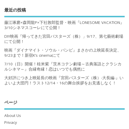
最近の投稿
藤江琢磨×森岡龍P×下社敦郎監督・映画『LONESOME VACATION』
3/10シネマスコーレにて公開！
DIY映画『帰ってきた宮田バスターズ（株）」9/17、第七藝術劇場
にて公開！
映画『ダイナマイト・ソウル・バンビ』まさかの上映延長決定、
9/23まで！新宿K’s cinemaにて
7/10（日）開催！桂米紫『茨木コテン劇場～古典落語とクラシカ
ルシネマ～』合縁奇縁！恋はいつでも偶然に
大好評につき上映延長の映画『宮田バスターズ（株）-大長編-』い
よいよ大団円！ラスト12/14・16の舞台挨拶をお見逃しなく！
ページ
About Us
Privacy